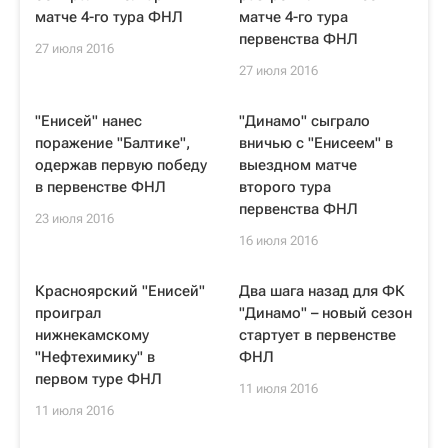
матче 4-го тура ФНЛ
матче 4-го тура
первенства ФНЛ
27 июля 2016
27 июля 2016
"Енисей" нанес
"Динамо" сыграло
поражение "Балтике",
вничью с "Енисеем" в
одержав первую победу
выездном матче
в первенстве ФНЛ
второго тура
первенства ФНЛ
23 июля 2016
16 июля 2016
Красноярский "Енисей"
Два шага назад для ФК
проиграл
"Динамо" – новый сезон
нижнекамскому
стартует в первенстве
"Нефтехимику" в
ФНЛ
первом туре ФНЛ
11 июля 2016
11 июля 2016