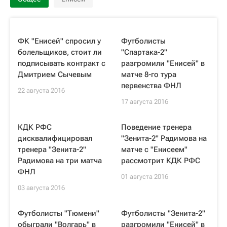
ФК "Енисей" спросил у
Футболисты
болельщиков, стоит ли
"Спартака-2"
подписывать контракт с
разгромили "Енисей" в
Дмитрием Сычевым
матче 8-го тура
первенства ФНЛ
22 августа 2016
17 августа 2016
КДК РФС
Поведение тренера
дисквалифицировал
"Зенита-2" Радимова на
тренера "Зенита-2"
матче с "Енисеем"
Радимова на три матча
рассмотрит КДК РФС
ФНЛ
01 августа 2016
03 августа 2016
Футболисты "Тюмени"
Футболисты "Зенита-2"
обыграли "Волгарь" в
разгромили "Енисей" в