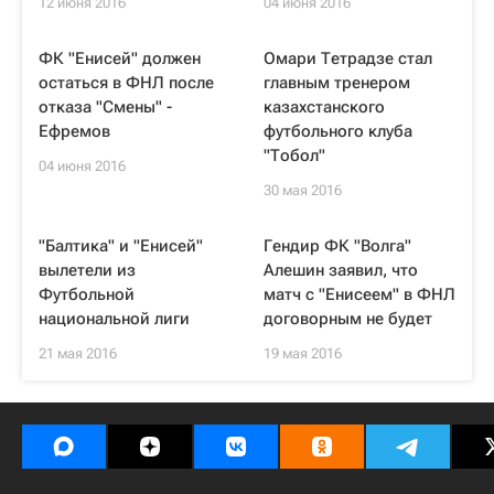
12 июня 2016
04 июня 2016
ФК "Енисей" должен
Омари Тетрадзе стал
остаться в ФНЛ после
главным тренером
отказа "Смены" -
казахстанского
Ефремов
футбольного клуба
"Тобол"
04 июня 2016
30 мая 2016
"Балтика" и "Енисей"
Гендир ФК "Волга"
вылетели из
Алешин заявил, что
Футбольной
матч с "Енисеем" в ФНЛ
национальной лиги
договорным не будет
21 мая 2016
19 мая 2016