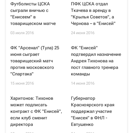
Футболисты ЦСКА
ПФК ЦСКА отдал
сыграли вничью с
Ткачева в аренду в
"Енисеем" в
"Крылья Советов", а
товарищеском матче
Чернова – в "Енисей"
03 июля 2016
24 июня 2016
ФК "Арсенал" (Тула) 25
ФК "Енисей"
июня сыграет
подтвердил назначение
товарищеский матч
Андрея Тихонова на
против московского
пост главного тренера
"Спартака"
команды
15 июня 2016
14 июня 2016
Харитонов: Тихонов
Губернатор
может подписать
Красноярского края
контракт с ФК "Енисей",
поддержал участие
если клуб сменит
"Енисея" в ФНЛ -
директора
Евтушенко