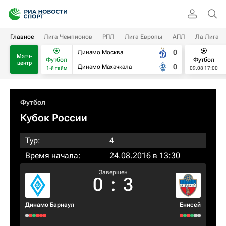
Главное
Лига Чемпионов
РПЛ
Лига Европы
АПЛ
Ла Лига
0
Динамо Москва
Матч-
Футбол
Футбол
центр
0
Динамо Махачкала
1-й тайм
09.08 17:00
Футбол
Кубок России
Тур:
4
Время начала:
24.08.2016 в 13:30
Завершен
0
:
3
Динамо Барнаул
Енисей