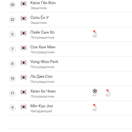
Квон Гён Вон
20
Защитник
Соль Ён У
22
Защитник
Пайк Сын Хо
5
38‎’‎
Полузащитник
Сон Хын Мин
7
Полузащитник
Yong-Woo Park
8
Полузащитник
Ли Джэ Сон
10
Полузащитник
Хван Хи Чхан
11
41‎’‎
63‎’‎
Полузащитник
Min-Kyu Joo
9
45‎’‎
Нападающий