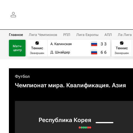
Главное
Лига Чемпионов
РПЛ
Лига Европы
АПЛ
Ла Лига
3
3
А. Калинская
Матч-
Теннис
Теннис
центр
6
6
Д. Шнайдер
Завершен
Завершен
Футбол
Чемпионат мира. Квалификация. Азия
Республика Корея