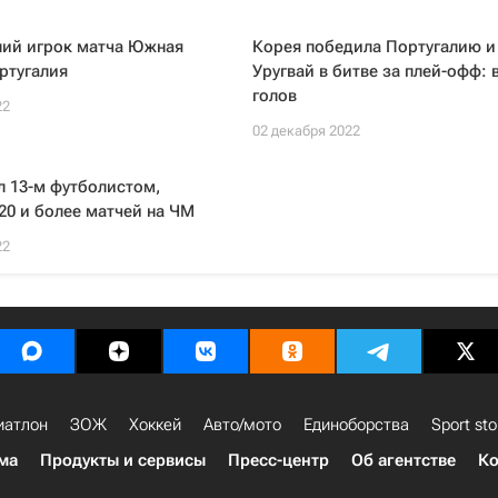
ший игрок матча Южная
Корея победила Португалию и
ртугалия
Уругвай в битве за плей-офф: 
голов
22
02 декабря 2022
л 13-м футболистом,
0 и более матчей на ЧМ
22
иатлон
ЗОЖ
Хоккей
Авто/мото
Единоборства
Sport sto
ма
Продукты и сервисы
Пресс-центр
Об агентстве
Ко