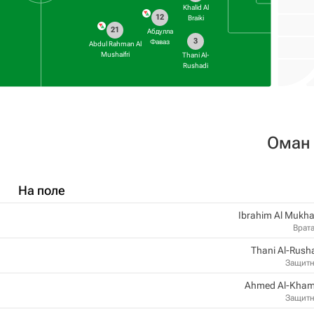
Khalid Al
12
Braiki
21
Абдулла
3
Фаваз
Abdul Rahman Al
Mushaifri
Thani Al-
Rushadi
Оман
На поле
Ibrahim Al Mukha
Врат
Thani Al-Rush
Защит
Ahmed Al-Kham
Защит