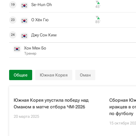
Se-Hun Oh
19
45‎’‎
О Хён Гю
23
85‎’‎
Джу Сон Ким
24
Хон Мен Бо
Тренер
Общее
Южная Корея
Оман
Южная Корея упустила победу над
Сборная Юж
Оманом в матче отбора ЧМ-2026
иракцев в 
по футболу
20 марта 2025
15 октября 20