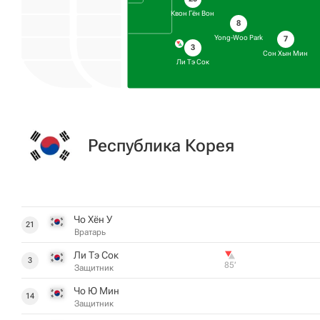
Квон Гён Вон
8
Yong-Woo Park
7
3
Сон Хын Мин
Ли Тэ Сок
Республика Корея
Чо Хён У
21
Вратарь
Ли Тэ Сок
3
85‎’‎
Защитник
Чо Ю Мин
14
Защитник