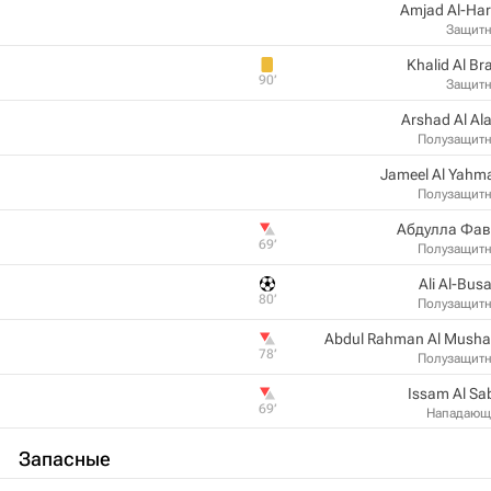
Amjad Al-Har
Защит
Khalid Al Bra
90‎’‎
Защит
Arshad Al Al
Полузащит
Jameel Al Yahm
Полузащит
Абдулла Фав
69‎’‎
Полузащит
Ali Al-Busa
80‎’‎
Полузащит
Abdul Rahman Al Mushai
78‎’‎
Полузащит
Issam Al Sa
69‎’‎
Нападающ
Запасные