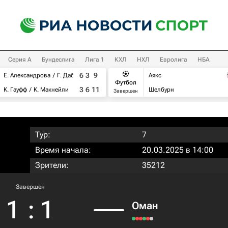
Серия А
Бундеслига
Лига 1
КХЛ
НХЛ
Евролига
НБА
6
3
9
Е. Александрова
Г. Дабровски
Аякс
Футбол
3
6
11
К. Гауфф
К. Макнейли
Шелбурн
Завершен
Тур:
7
Время начала:
20.03.2025 в 14:00
Зрители:
35212
Завершен
1
:
1
Оман