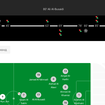
80‎’‎
Ali Al-Busaidi
‎
45‎’‎
63‎’‎
69‎’‎
78‎’‎
80‎’‎
85‎’‎
манд
13
10
Amjad Al-
4
Harthi
Jameel Al Yahmadi
Arshad Al
6
Alawi
Ahmed Al-
17
7
1
Khamisi
9
Ali Al-Busaidi
Issam Al
Ibrahim Al
-Kyu Joo
16
Sabhi
Mukhaini