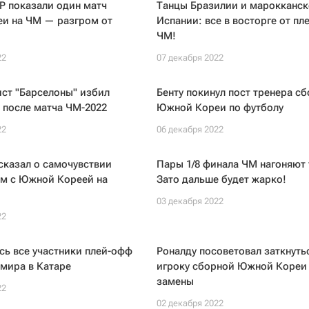
Р показали один матч
Танцы Бразилии и марокканск
и на ЧМ — разгром от
Испании: все в восторге от пл
ЧМ!
22
07 декабря 2022
ст "Барселоны" избил
Бенту покинул пост тренера с
 после матча ЧМ-2022
Южной Кореи по футболу
22
06 декабря 2022
сказал о самочувствии
Пары 1/8 финала ЧМ нагоняют т
ем с Южной Кореей на
Зато дальше будет жарко!
03 декабря 2022
22
ь все участники плей-офф
Роналду посоветовал заткнуть
мира в Катаре
игроку сборной Южной Кореи
замены
22
02 декабря 2022