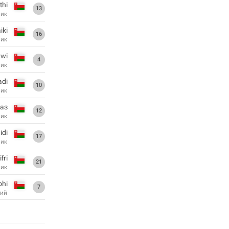
thi
13
ник
iki
16
ник
awi
4
ник
adi
10
ник
аз
12
ник
idi
17
ник
fri
21
ник
bhi
7
ий