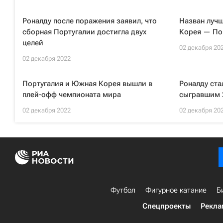
Роналду после поражения заявил, что
Назван луч
сборная Португалии достигла двух
Корея — По
целей
02 декабря 20
02 декабря 2022
Португалия и Южная Корея вышли в
Роналду ста
плей-офф чемпионата мира
сыгравшим 2
02 декабря 2022
02 декабря 20
Футбол
Фигурное катание
Б
Спецпроекты
Рекла