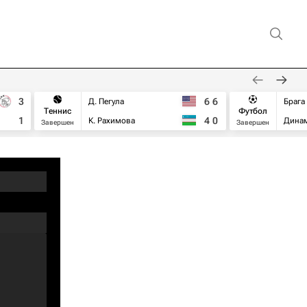
3
6
6
Д. Пегула
Брага
Теннис
Футбол
1
4
0
К. Рахимова
Дина
Завершен
Завершен