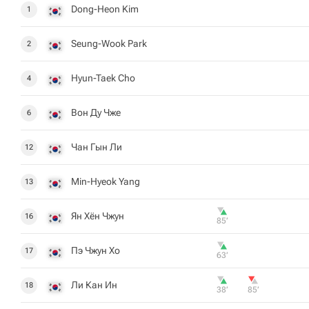
Dong-Heon Kim
1
Seung-Wook Park
2
Hyun-Taek Cho
4
Вон Ду Чже
6
Чан Гын Ли
12
Min-Hyeok Yang
13
Ян Хён Чжун
16
85‎’‎
Пэ Чжун Хо
17
63‎’‎
Ли Кан Ин
18
38‎’‎
85‎’‎