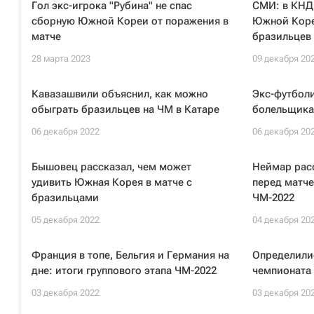
Гол экс-игрока "Рубина" не спас
СМИ: в КНД
сборную Южной Кореи от поражения в
Южной Коре
матче
бразильцев
28 марта 2023
09 декабря 20
Кавазашвили объяснил, как можно
Экс-футболи
обыграть бразильцев на ЧМ в Катаре
болельщика
06 декабря 2022
06 декабря 20
Бышовец рассказал, чем может
Неймар рас
удивить Южная Корея в матче с
перед матч
бразильцами
ЧМ-2022
05 декабря 2022
04 декабря 20
Франция в топе, Бельгия и Германия на
Определилис
дне: итоги группового этапа ЧМ-2022
чемпионата 
03 декабря 2022
03 декабря 20