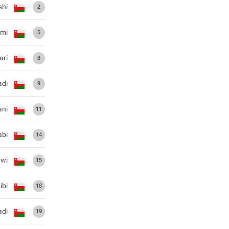
shi
2
umi
5
ari
8
adi
9
ani
11
abi
14
awi
15
ibi
18
adi
19