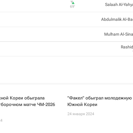
Salaah Al-Yahy
69‎’‎
Abdulmalik Al-Ba
Mulham Al-Sina
Rashid
ной Кореи обыграла
"Факел" обыграл молодежную
отборочном матче ЧМ-2026
Южной Кореи
24 января 2024
24