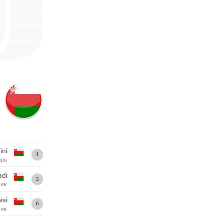
ini
1
арь
adi
3
ник
isi
6
ник