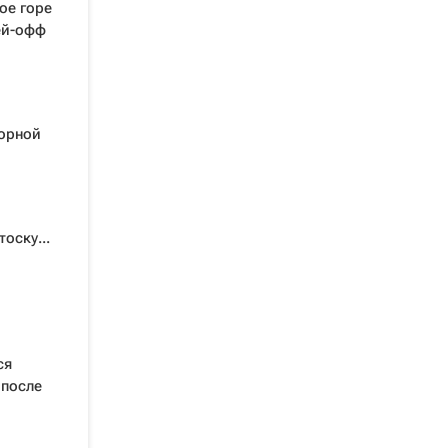
ое горе
ей-офф
борной
оску...
ся
 после