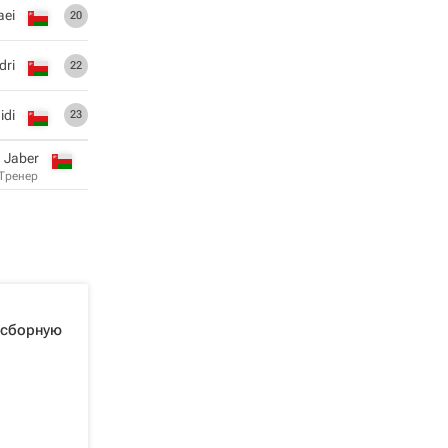
aei
20
dri
22
idi
23
 Jaber
Тренер
 сборную