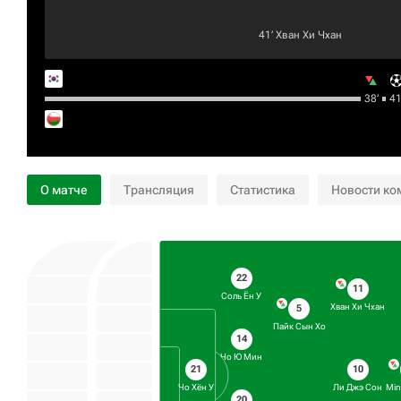
41‎’‎
Хван Хи Чхан
38‎’‎
41‎’
О матче
Трансляция
Статистика
Новости ко
22
11
Соль Ён У
Хван Хи Чхан
5
Пайк Сын Хо
14
Чо Ю Мин
10
21
Ли Джэ Сон
Чо Хён У
Min
20