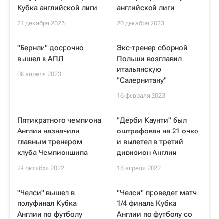
Кубка английской лиги
английской лиги
21 декабря 2023
20 декабря 2023
"Бернли" досрочно
Экс-тренер сборной
вышел в АПЛ
Польши возглавил
итальянскую
08 апреля 2023
"Салернитану"
16 февраля 2023
Пятикратного чемпиона
"Дерби Каунти" был
Англии назначили
оштрафован на 21 очко
главным тренером
и вылетел в третий
клуба Чемпионшипа
дивизион Англии
24 октября 2022
18 апреля 2022
"Челси" вышел в
"Челси" проведет матч
полуфинал Кубка
1/4 финала Кубка
Англии по футболу
Англии по футболу со