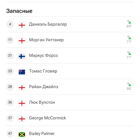
Запасные
Даниэль Барласер
4
89‎’‎
Морган Уиттакер
11
77‎’‎
Маркус Форсс
21
77‎’‎
Томас Гловер
23
Райан Джайлз
28
90‎’‎
Люк Вулстон
36
George McCormick
37
Bailey Palmer
47