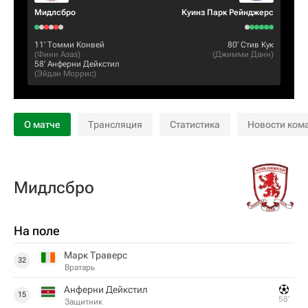
Мидлсбро
Куинз Парк Рейнджерс
11‎’‎
Томми Конвей
80‎’‎
Стив Кук
(
Финн Азаз
)
(
Джимми Данн
)
58‎’‎
Анферни Дейкстил
(
Эйдан Моррис
)
О матче
Трансляция
Статистика
Новости ком
Мидлсбро
На поле
Марк Траверс
32
Вратарь
Анферни Дейкстил
15
58‎’‎
Защитник