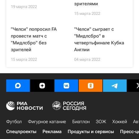
зрителями
19 марта 2022
15 марта 2022
"Челси" попросил FA
"Челси" сыграет с
провести матч с
"Мидлсбро" в
"Мидлсбро" без
четвертьфинале Кубка
зрителей
Англии
15 марта 2022
04 марта 2022
Футбол
Фигурное катание
Биатлон
ЗОЖ
Хоккей
Ав
Спецпроекты
Реклама
Продукты и сервисы
Пресс-ц