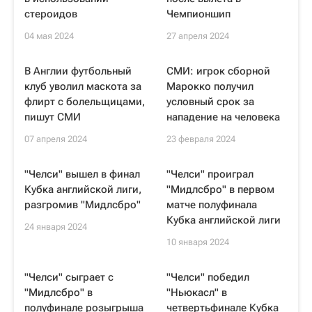
стероидов
Чемпионшип
04 мая 2024
27 апреля 2024
В Англии футбольный
СМИ: игрок сборной
клуб уволил маскота за
Марокко получил
флирт с болельщицами,
условный срок за
пишут СМИ
нападение на человека
07 апреля 2024
23 февраля 2024
"Челси" вышел в финал
"Челси" проиграл
Кубка английской лиги,
"Мидлсбро" в первом
разгромив "Мидлсбро"
матче полуфинала
Кубка английской лиги
24 января 2024
10 января 2024
"Челси" сыграет с
"Челси" победил
"Мидлсбро" в
"Ньюкасл" в
полуфинале розыгрыша
четвертьфинале Кубка