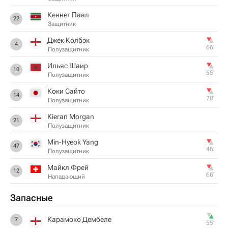
Кеннет Паал
22
Защитник
Джек Колбэк
4
66‎’‎
Полузащитник
Ильяс Шаир
10
55‎’‎
Полузащитник
Коки Сайто
14
78‎’‎
Полузащитник
Kieran Morgan
21
Полузащитник
Min-Hyeok Yang
47
46‎’‎
Полузащитник
Майкл Фрей
12
66‎’‎
Нападающий
Запасные
Карамоко Дембеле
7
55‎’‎