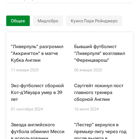
Общее
Мидлсбро
Куинз Парк Рейнджерс
"Ливерпуль" разгромил
Бывший футболист
"Аккрингтон" в матче
"Ливерпуля" возглавил
Кубка Англии
"Ференцварош"
11 января 2025
06 января 2025
Экс-футболист сборной
Саутгейт покинул пост
Кот-д'Ивуара умер в 39
главного тренера
лет
сборной Англии
01 сентября 2024
16 июля 2024
Звезда английского
"Лестер" вернулся в
футбола обвинил Месси
премьер-лигу через год
в использовании
после вылета в