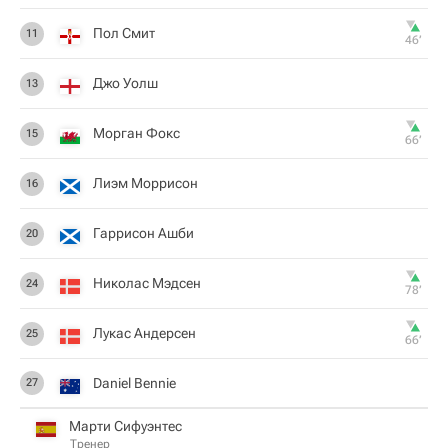
Пол Смит
11
46‎’‎
Джо Уолш
13
Морган Фокс
15
66‎’‎
Лиэм Моррисон
16
Гаррисон Ашби
20
Николас Мэдсен
24
78‎’‎
Лукас Андерсен
25
66‎’‎
Daniel Bennie
27
Марти Сифуэнтес
Тренер