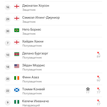
Джонатан Хоусон
16
Защитник
Сэмюэл Илинг-Джуниор
29
Защитник
Нето Борхес
30
Защитник
Хайден Хакни
7
Полузащитник
Делано Бургзорг
10
89‎’‎
Полузащитник
Эйдан Моррис
18
Полузащитник
Финн Азаз
20
90‎’‎
Полузащитник
Томми Конвей
22
11‎’‎
77‎’‎
Полузащитник
Келечи Ихеаначо
9
77‎’‎
Нападающий