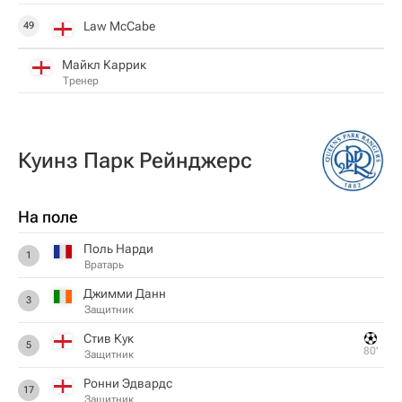
Law McCabe
49
Майкл Каррик
Тренер
Куинз Парк Рейнджерс
На поле
Поль Нарди
1
Вратарь
Джимми Данн
3
Защитник
Стив Кук
5
80‎’‎
Защитник
Ронни Эдвардс
17
Защитник