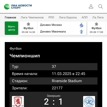
Главное
Лига Чемпионов
РПЛ
Лига Европы
АПЛ
Ла Лига
Динамо Москва
Матч-
Футбол
Футбол
центр
Динамо Махачкала
09.08 14:30
09.08 17:00
Футбол
Чемпионшип
Тур:
37
Время начала:
11.03.2025 в 22:45
Стадион:
Riverside Stadium
Зрители:
22177
Завершен
2
:
1