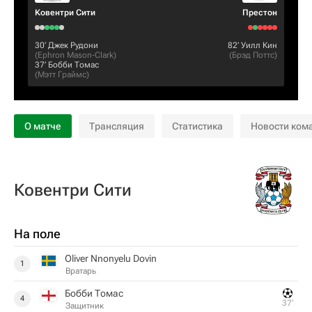
Ковентри Сити
Престон
30‎’‎
Джек Рудони
82‎’‎
Уилл Кин
(
Ephron Mason-Clark
)
(
Брэд Поттс
)
37‎’‎
Бобби Томас
(
Мэтт Граймс
)
О матче
Трансляция
Статистика
Новости ком
Ковентри Сити
На поле
Oliver Nnonyelu Dovin
1
Вратарь
Бобби Томас
4
37‎’‎
Защитник