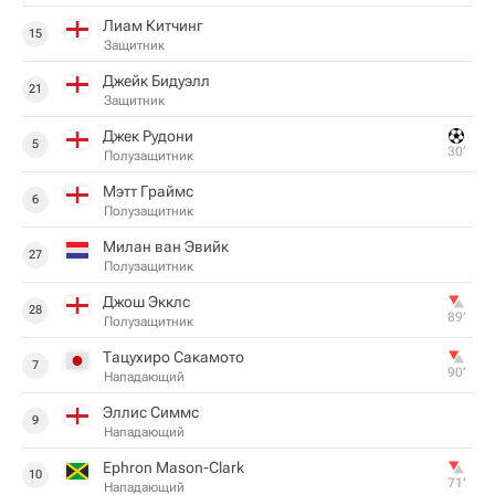
Лиам Китчинг
15
Защитник
Джейк Бидуэлл
21
Защитник
Джек Рудони
5
30‎’‎
Полузащитник
Мэтт Граймс
6
Полузащитник
Милан ван Эвийк
27
Полузащитник
Джош Экклс
28
89‎’‎
Полузащитник
Тацухиро Сакамото
7
90‎’‎
Нападающий
Эллис Симмс
9
Нападающий
Ephron Mason-Clark
10
71‎’‎
Нападающий