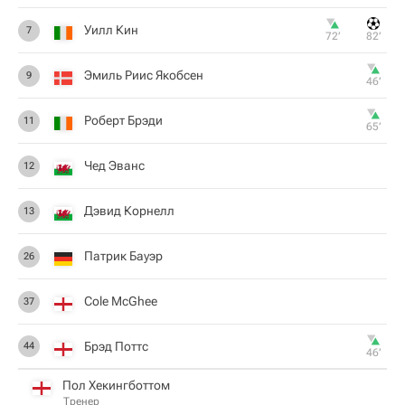
Уилл Кин
7
72‎’‎
82‎’‎
Эмиль Риис Якобсен
9
46‎’‎
Роберт Брэди
11
65‎’‎
Чед Эванс
12
Дэвид Корнелл
13
Патрик Бауэр
26
Cole McGhee
37
Брэд Поттс
44
46‎’‎
Пол Хекингботтом
Тренер