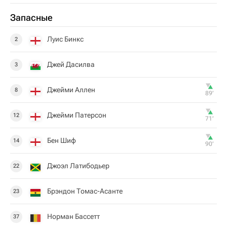
Запасные
Луис Бинкс
2
Джей Дасилва
3
Джейми Аллен
8
89‎’‎
Джейми Патерсон
12
71‎’‎
Бен Шиф
14
90‎’‎
Джоэл Латибодьер
22
Брэндон Томас-Асанте
23
Норман Бассетт
37