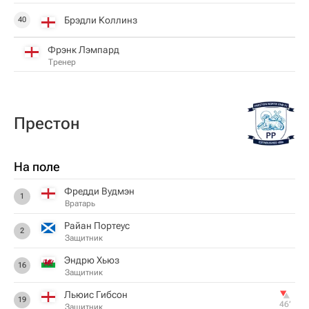
Брэдли Коллинз
40
Фрэнк Лэмпард
Тренер
Престон
На поле
Фредди Вудмэн
1
Вратарь
Райан Портеус
2
Защитник
Эндрю Хьюз
16
Защитник
Льюис Гибсон
19
46‎’‎
Защитник