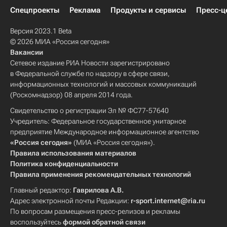
Спецпроекты
Реклама
Продукты и сервисы
Пресс-ц
Версия 2023.1 Beta
© 2026 МИА «Россия сегодня»
Вакансии
Сетевое издание РИА Новости зарегистрировано
в Федеральной службе по надзору в сфере связи,
информационных технологий и массовых коммуникаций
(Роскомнадзор) 08 апреля 2014 года.
Свидетельство о регистрации Эл № ФС77-57640
Учредитель: Федеральное государственное унитарное
предприятие Международное информационное агентство
«Россия сегодня»
(МИА «Россия сегодня»).
Правила использования материалов
Политика конфиденциальности
Правила применения рекомендательных технологий
Главный редактор:
Гаврилова А.В.
Адрес электронной почты Редакции:
r-sport.internet@ria.ru
По вопросам размещения пресс-релизов и рекламы
воспользуйтесь
формой обратной связи