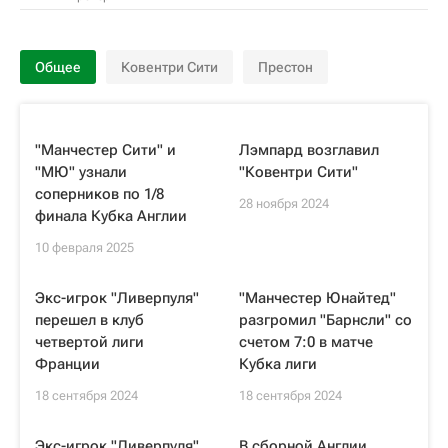
Общее
Ковентри Сити
Престон
"Манчестер Сити" и
Лэмпард возглавил
"МЮ" узнали
"Ковентри Сити"
соперников по 1/8
28 ноября 2024
финала Кубка Англии
10 февраля 2025
Экс-игрок "Ливерпуля"
"Манчестер Юнайтед"
перешел в клуб
разгромил "Барнсли" со
четвертой лиги
счетом 7:0 в матче
Франции
Кубка лиги
18 сентября 2024
18 сентября 2024
Экс-игрок "Ливерпуля"
В сборной Англии