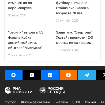
отменен из-за
футболу англичанин
коронавируса
Стайлз скончался в
возрасте 78 лет
30 июля 2021
30 октября 2020
"Бернли" вышел в 1/8
Защитник "Эвертона"
финала Кубка
Холгейт пропустит 2-3
английской лиги,
месяца из-за травмы
обыграв "Миллуолл"
18 сентября 2020
23 сентября 2020
Футбол
Фигурное катание
Биатлон
ЗОЖ
Хоккей
Ав