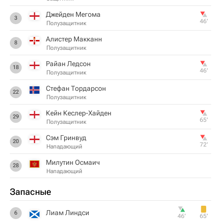
Джейден Мегома
3
46‎’‎
Полузащитник
Алистер Макканн
8
Полузащитник
Райан Ледсон
18
46‎’‎
Полузащитник
Стефан Тордарсон
22
Полузащитник
Кейн Кеслер-Хайден
29
65‎’‎
Полузащитник
Сэм Гринвуд
20
72‎’‎
Нападающий
Милутин Осмаич
28
Нападающий
Запасные
Лиам Линдси
6
46‎’‎
65‎’‎