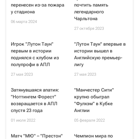
перенесен из-за пожара
почтить память
у стадиона
легендарного
Чарльтона
06 марта 2024
27 октября 2023
Игрок "Лутон Таун"
"Лутон Таун" впервые в
первым в истории
истории вышел в
поднялся с клубом из
Английскую премьер-
полупрофи в АПЛ
лигу
27 мая 2023
27 мая 2023
Затянувшаяся апатия:
"Манчестер Сити"
"Ноттингем Форест"
крупно обыграл
возвращается в АПЛ
"Фулхэм" в Кубке
спустя 23 года
Англии
01 июля 2022
05 февраля 2022
Матч "МЮ" – "Престон"
Чемпион мира по