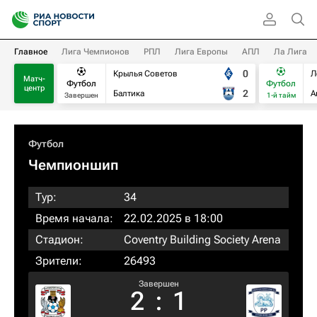
Главное
Лига Чемпионов
РПЛ
Лига Европы
АПЛ
Ла Лига
0
Крылья Советов
Л
Матч-
Футбол
Футбол
центр
2
Балтика
А
Завершен
1-й тайм
Футбол
Чемпионшип
Тур:
34
Время начала:
22.02.2025 в 18:00
Стадион:
Coventry Building Society Arena
Зрители:
26493
Завершен
2
:
1