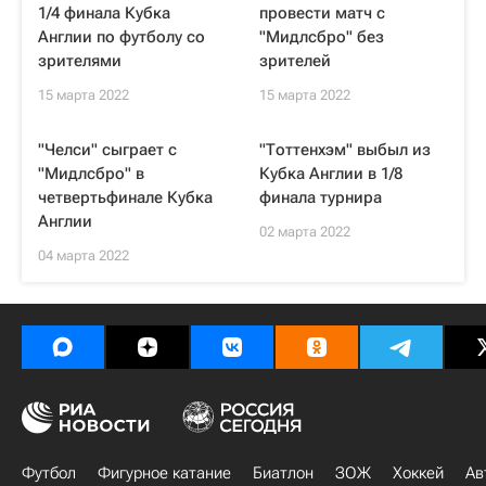
1/4 финала Кубка
провести матч с
Англии по футболу со
"Мидлсбро" без
зрителями
зрителей
15 марта 2022
15 марта 2022
"Челси" сыграет с
"Тоттенхэм" выбыл из
"Мидлсбро" в
Кубка Англии в 1/8
четвертьфинале Кубка
финала турнира
Англии
02 марта 2022
04 марта 2022
Футбол
Фигурное катание
Биатлон
ЗОЖ
Хоккей
Ав