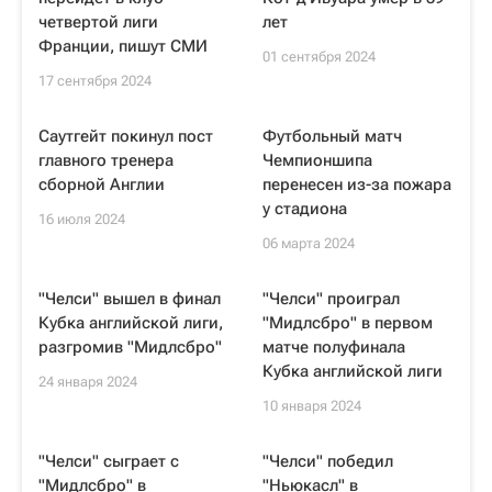
четвертой лиги
лет
Франции, пишут СМИ
01 сентября 2024
17 сентября 2024
Саутгейт покинул пост
Футбольный матч
главного тренера
Чемпионшипа
сборной Англии
перенесен из-за пожара
у стадиона
16 июля 2024
06 марта 2024
"Челси" вышел в финал
"Челси" проиграл
Кубка английской лиги,
"Мидлсбро" в первом
разгромив "Мидлсбро"
матче полуфинала
Кубка английской лиги
24 января 2024
10 января 2024
"Челси" сыграет с
"Челси" победил
"Мидлсбро" в
"Ньюкасл" в