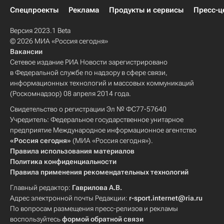
Спецпроекты
Реклама
Продукты и сервисы
Пресс-ц
Версия 2023.1 Beta
© 2026 МИА «Россия сегодня»
Вакансии
Сетевое издание РИА Новости зарегистрировано
в Федеральной службе по надзору в сфере связи,
информационных технологий и массовых коммуникаций
(Роскомнадзор) 08 апреля 2014 года.
Свидетельство о регистрации Эл № ФС77-57640
Учредитель: Федеральное государственное унитарное
предприятие Международное информационное агентство
«Россия сегодня»
(МИА «Россия сегодня»).
Правила использования материалов
Политика конфиденциальности
Правила применения рекомендательных технологий
Главный редактор:
Гаврилова А.В.
Адрес электронной почты Редакции:
r-sport.internet@ria.ru
По вопросам размещения пресс-релизов и рекламы
воспользуйтесь
формой обратной связи