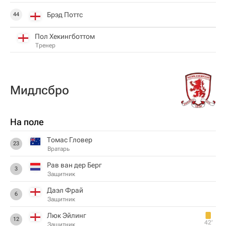
Брэд Поттс
44
Пол Хекингботтом
Тренер
Мидлсбро
На поле
Томас Гловер
23
Вратарь
Рав ван дер Берг
3
Защитник
Даэл Фрай
6
Защитник
Люк Эйлинг
12
42‎’‎
Защитник