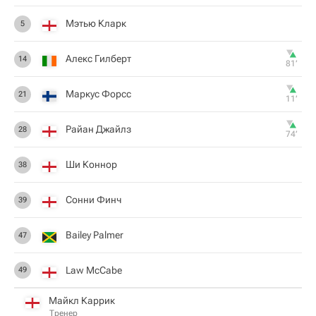
Мэтью Кларк
5
Алекс Гилберт
14
81‎’‎
Маркус Форсс
21
11‎’‎
Райан Джайлз
28
74‎’‎
Ши Коннор
38
Сонни Финч
39
Bailey Palmer
47
Law McCabe
49
Майкл Каррик
Тренер