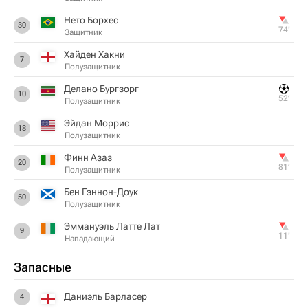
Нето Борхес
30
74‎’‎
Защитник
Хайден Хакни
7
Полузащитник
Делано Бургзорг
10
52‎’‎
Полузащитник
Эйдан Моррис
18
Полузащитник
Финн Азаз
20
81‎’‎
Полузащитник
Бен Гэннон-Доук
50
Полузащитник
Эммануэль Латте Лат
9
11‎’‎
Нападающий
Запасные
Даниэль Барласер
4