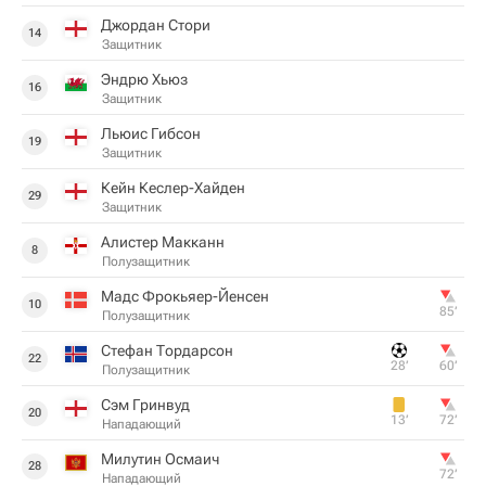
Джордан Стори
14
Защитник
Эндрю Хьюз
16
Защитник
Льюис Гибсон
19
Защитник
Кейн Кеслер-Хайден
29
Защитник
Алистер Макканн
8
Полузащитник
Мадс Фрокьяер-Йенсен
10
85‎’‎
Полузащитник
Стефан Тордарсон
22
28‎’‎
60‎’‎
Полузащитник
Сэм Гринвуд
20
13‎’‎
72‎’‎
Нападающий
Милутин Осмаич
28
72‎’‎
Нападающий