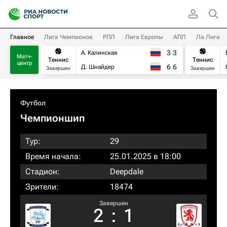
Главное
Лига Чемпионов
РПЛ
Лига Европы
АПЛ
Ла Лига
3
3
А. Калинская
Матч-
Теннис
Теннис
центр
6
6
Д. Шнайдер
Завершен
Завершен
Футбол
Чемпионшип
Тур:
29
Время начала:
25.01.2025 в 18:00
Стадион:
Deepdale
Зрители:
18474
Завершен
2
:
1