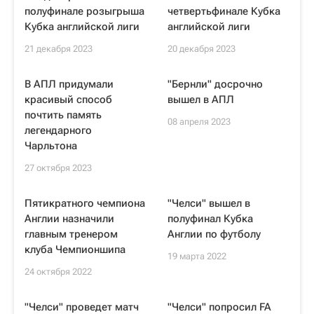
полуфинале розыгрыша
четвертьфинале Кубка
Кубка английской лиги
английской лиги
21 декабря 2023
20 декабря 2023
В АПЛ придумали
"Бернли" досрочно
красивый способ
вышел в АПЛ
почтить память
08 апреля 2023
легендарного
Чарльтона
27 октября 2023
Пятикратного чемпиона
"Челси" вышел в
Англии назначили
полуфинал Кубка
главным тренером
Англии по футболу
клуба Чемпионшипа
19 марта 2022
24 октября 2022
"Челси" проведет матч
"Челси" попросил FA