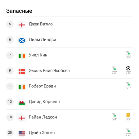
Запасные
Джек Ватмо
5
Лиам Линдси
6
Уилл Кин
7
85‎’‎
Эмиль Риис Якобсен
9
72‎’‎
78‎’‎
Роберт Брэди
11
61‎’‎
Дэвид Корнелл
13
Райан Ледсон
18
60‎’‎
85‎’‎
Дуэйн Холмс
25
72‎’‎