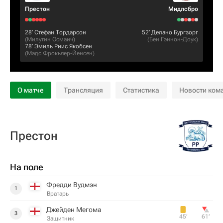
Престон
Мидлсбро
28‎’‎
Стефан Тордарсон
52‎’‎
Делано Бургзорг
(
Милутин Осмаич
)
(
Бен Гэннон-Доук
)
78‎’‎
Эмиль Риис Якобсен
(
Мадс Фрокьяер-Йенсен
)
О матче
Трансляция
Статистика
Новости ком
Престон
На поле
Фредди Вудмэн
1
Вратарь
Джейден Мегома
3
45‎’‎
61‎’‎
Защитник