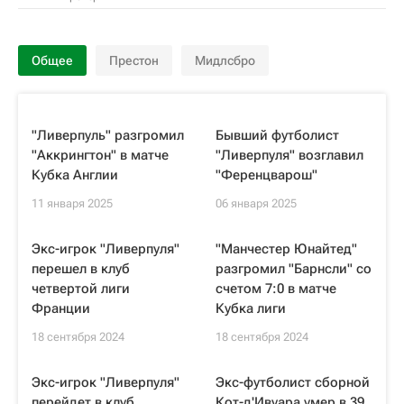
Общее
Престон
Мидлсбро
"Ливерпуль" разгромил
Бывший футболист
"Аккрингтон" в матче
"Ливерпуля" возглавил
Кубка Англии
"Ференцварош"
11 января 2025
06 января 2025
Экс-игрок "Ливерпуля"
"Манчестер Юнайтед"
перешел в клуб
разгромил "Барнсли" со
четвертой лиги
счетом 7:0 в матче
Франции
Кубка лиги
18 сентября 2024
18 сентября 2024
Экс-игрок "Ливерпуля"
Экс-футболист сборной
перейдет в клуб
Кот-д'Ивуара умер в 39