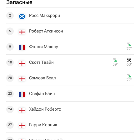
Запасные
Росс Маккрори
2
Роберт Аткинсон
5
Фалли Маюлу
9
77‎’‎
Скотт Твайн
10
59‎’‎
60‎’‎
Сэмюэл Белл
20
77‎’‎
Стефан Баич
23
Хейдон Робертс
24
Гарри Корник
27