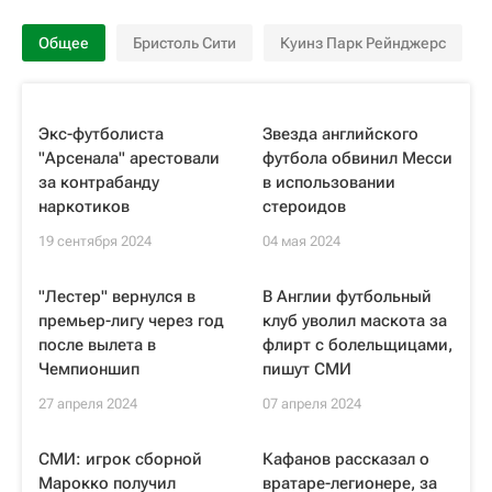
Общее
Бристоль Сити
Куинз Парк Рейнджерс
Экс-футболиста
Звезда английского
"Арсенала" арестовали
футбола обвинил Месси
за контрабанду
в использовании
наркотиков
стероидов
19 сентября 2024
04 мая 2024
"Лестер" вернулся в
В Англии футбольный
премьер-лигу через год
клуб уволил маскота за
после вылета в
флирт с болельщицами,
Чемпионшип
пишут СМИ
27 апреля 2024
07 апреля 2024
СМИ: игрок сборной
Кафанов рассказал о
Марокко получил
вратаре-легионере, за