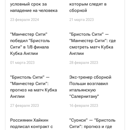
условный срок за
которым следят в
нападение на человека
сборной
23 февраля 2024
21 марта 2023
"Манчестер Сити"
"Бристоль Сити" —
победил "Бристоль
"Манчестер Сити": где
Сити" в 1/8 финала
смотреть матч Кубка
Кубка Англии
Англии
01 марта 2023
28 февраля 2023
"Бристоль Сити" —
Экс-тренер сборной
"Манчестер Сити":
Польши возглавил
прогноз на матч Кубка
итальянскую
Англии
"Салернитану"
27 февраля 2023
16 февраля 2023
Россиянин Хайкин
"Суонси" — "Бристоль
подписал контракт с
Сити": прогноз и где