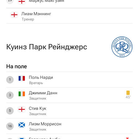
Маркус МакГуэйн
29
Лиам Мэннинг
Тренер
Куинз Парк Рейнджерс
На поле
Поль Нарди
1
Вратарь
Джимми Данн
3
45‎’‎
Защитник
Стив Кук
5
Защитник
Лиэм Моррисон
16
Защитник