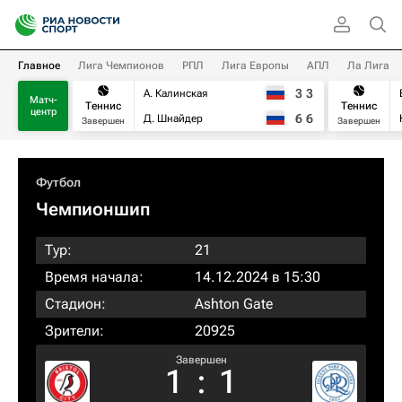
Главное
Лига Чемпионов
РПЛ
Лига Европы
АПЛ
Ла Лига
3
3
А. Калинская
Матч-
Теннис
Теннис
центр
6
6
Д. Шнайдер
Завершен
Завершен
Футбол
Чемпионшип
Тур:
21
Время начала:
14.12.2024 в 15:30
Стадион:
Ashton Gate
Зрители:
20925
Завершен
1
:
1