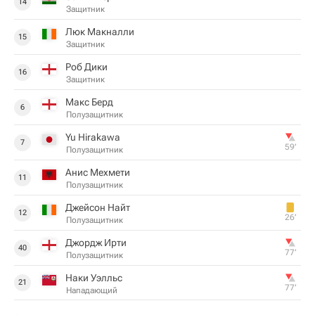
14
Защитник
Люк Макналли
15
Защитник
Роб Дики
16
Защитник
Макс Берд
6
Полузащитник
Yu Hirakawa
7
59‎’‎
Полузащитник
Анис Мехмети
11
Полузащитник
Джейсон Найт
12
26‎’‎
Полузащитник
Джордж Ирти
40
77‎’‎
Полузащитник
Наки Уэлльс
21
77‎’‎
Нападающий