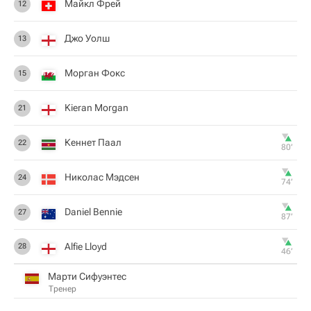
Майкл Фрей
12
Джо Уолш
13
Морган Фокс
15
Kieran Morgan
21
Кеннет Паал
22
80‎’‎
Николас Мэдсен
24
74‎’‎
Daniel Bennie
27
87‎’‎
Alfie Lloyd
28
46‎’‎
Марти Сифуэнтес
Тренер