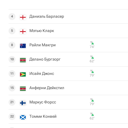
Даниэль Барласер
4
Мэтью Кларк
5
Райли Макгри
8
74‎’‎
Делано Бургзорг
10
62‎’‎
Исайя Джонс
11
79‎’‎
Анферни Дейкстил
15
Маркус Форсс
21
79‎’‎
Томми Конвей
22
62‎’‎