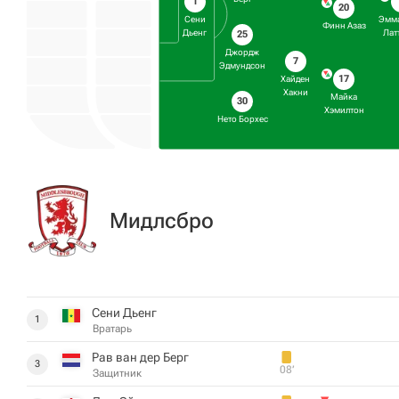
1
20
Сени
Эмм
Финн Азаз
Дьенг
Лат
25
Джордж
7
Эдмундсон
17
Хайден
Хакни
Майка
30
Хэмилтон
Нето Борхес
Мидлсбро
Сени Дьенг
1
Вратарь
Рав ван дер Берг
3
08‎’‎
Защитник