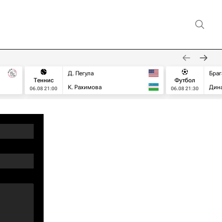
Д. Пегула
Браг
Теннис
Футбол
К. Рахимова
Дин
06.08 21:00
06.08 21:30