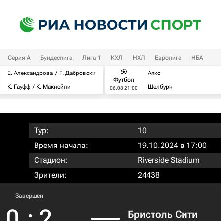
Серия А
Бундеслига
Лига 1
КХЛ
НХЛ
Евролига
НБА
Е. Александрова
Г. Дабровски
Аякс
Футбол
К. Гауфф
К. Макнейли
Шелбурн
06.08 21:00
Тур:
10
Время начала:
19.10.2024 в 17:00
Стадион:
Riverside Stadium
Зрители:
24438
Завершен
0
:
2
Бристоль Сити