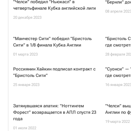
"Челси" победил "Ньюкасл" в
"Бернли" д
четвертьфинале Кубка английской лиги
08 апреля 202
20 декабря 2023
"Манчестер Сити" победил "Бристоль
"Бристоль С
Сити" в 1/8 финала Кубка Англии
где смотрет
01 марта 2023
28 февраля 20
Россиянин Хайкин подписал контракт с
"Суонси" — 
"Бристоль Сити"
где смотрет
25 января 2023
16 января 202
Затянувшаяся апатия: "Ноттингем
"Челси" выш
Форест" возвращается в АПЛ спустя 23
Англии по ф
года
19 марта 2022
01 июля 2022