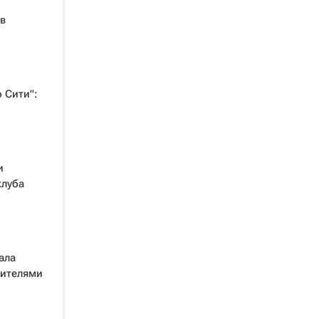
в
 Сити":
и
клуба
ала
рителями