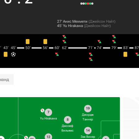
27‎’‎
Анис Мехмети
(
Джейсон Найт
)
45‎’‎
Yu Hirakawa
(
Джейсон Найт
)
‎
43‎’‎
45‎’‎
50‎’‎
56‎’‎
60‎’‎
62‎’‎
71‎’‎
74‎’‎
79‎’‎
83‎’‎
87‎’
манд
19
7
Джордж
Yu Hirakawa
8
Таннер
Джозеф
14
Вильямс
12
Зак Винер