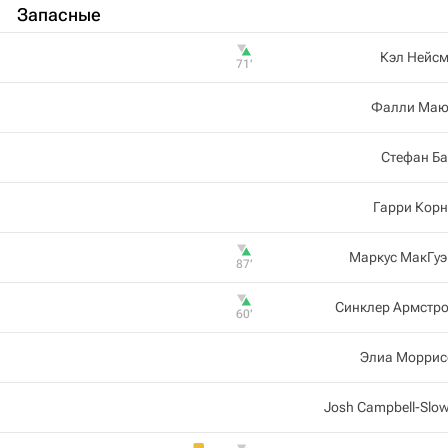
Запасные
Кэл Нейсм
71‎’‎
Фалли Маю
Стефан Б
Гарри Корн
Маркус МакГуэ
87‎’‎
Синклер Армстро
60‎’‎
Элиа Моррис
Josh Campbell-Slo