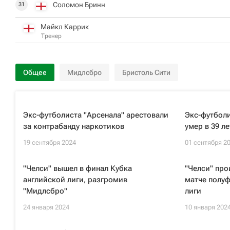
Соломон Бринн
31
Майкл Каррик
Тренер
Общее
Мидлсбро
Бристоль Сити
Экс-футболиста "Арсенала" арестовали
Экс-футболи
за контрабанду наркотиков
умер в 39 ле
19 сентября 2024
01 сентября 2
"Челси" вышел в финал Кубка
"Челси" про
английской лиги, разгромив
матче полуф
"Мидлсбро"
лиги
24 января 2024
10 января 202