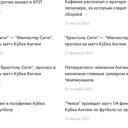
Кафанов рассказал о вратаре-
осрочно вышел в АПЛ
легионере, за которым следят 
3
сборной
21 марта 2023
ити" — "Манчестер Сити":
"Бристоль Сити" — "Манчестер
ь матч Кубка Англии
прогноз на матч Кубка Англии
23
27 февраля 2023
"Бристоль Сити": прогноз и
Пятикратного чемпиона Англи
ь матч Кубка Англии
назначили главным тренером 
Чемпионшипа
3
24 октября 2022
ел в полуфинал Кубка
"Челси" проведет матч 1/4 фин
утболу
Кубка Англии по футболу со з
15 марта 2022