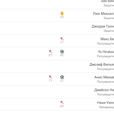
Зак Ви
Защит
Люк Макнал
43‎’‎
Защит
Джордж Танн
Защит
Макс Бе
71‎’‎
Полузащит
Yu Hirak
87‎’‎
45‎’‎
Полузащит
Джозеф Вилья
Полузащит
Анис Мехме
71‎’‎
27‎’‎
Полузащит
Джейсон На
Полузащит
Наки Уэл
60‎’‎
Нападающ