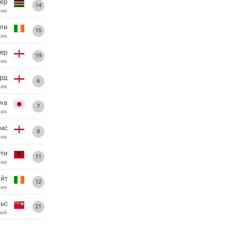
нер
14
ник
ли
15
ник
ер
19
ник
рд
6
ник
awa
7
ник
мс
8
ник
ти
11
ник
йт
12
ник
льс
21
ий