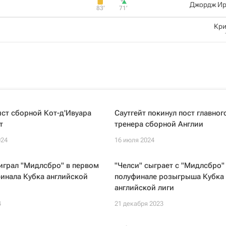
Джордж Ир
83‎’‎
71‎’‎
Кри
ст сборной Кот-д'Ивуара
Саутгейт покинул пост главног
т
тренера сборной Англии
024
16 июля 2024
играл "Мидлсбро" в первом
"Челси" сыграет с "Мидлсбро"
инала Кубка английской
полуфинале розыгрыша Кубка
английской лиги
4
21 декабря 2023