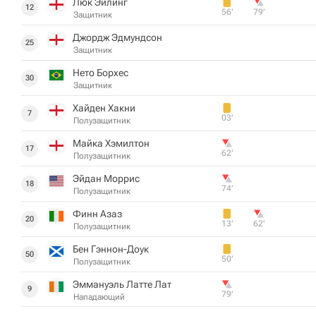
Люк Эйлинг
12
56‎’‎
79‎’‎
Защитник
Джордж Эдмундсон
25
Защитник
Нето Борхес
30
Защитник
Хайден Хакни
7
03‎’‎
Полузащитник
Майка Хэмилтон
17
62‎’‎
Полузащитник
Эйдан Моррис
18
74‎’‎
Полузащитник
Финн Азаз
20
13‎’‎
62‎’‎
Полузащитник
Бен Гэннон-Доук
50
50‎’‎
Полузащитник
Эммануэль Латте Лат
9
79‎’‎
Нападающий