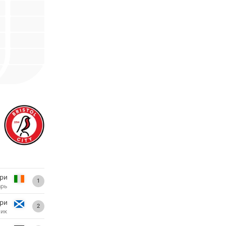
ри
1
арь
ри
2
ник