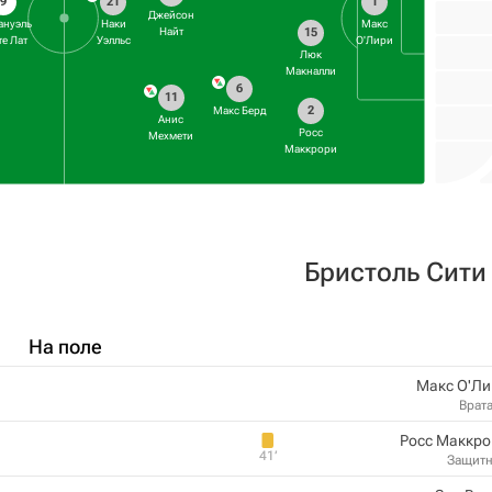
9
21
1
Джейсон
ануэль
Наки
Макс
15
Найт
те Лат
Уэлльс
О'Лири
Люк
Макналли
6
11
2
Макс Берд
Анис
Росс
Мехмети
Маккрори
Бристоль Сити
На поле
Макс О'Ли
Врат
Росс Маккро
41‎’‎
Защит