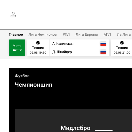
Главное
Лига Чемпионов
РПЛ
Лига Европы
АПЛ
Ла Лига
А. Калинская
Матч-
Теннис
Теннис
центр
Д. Шнайдер
06.08 19:30
06.08 21:00
Футбол
Чемпионшип
Мидлсбро