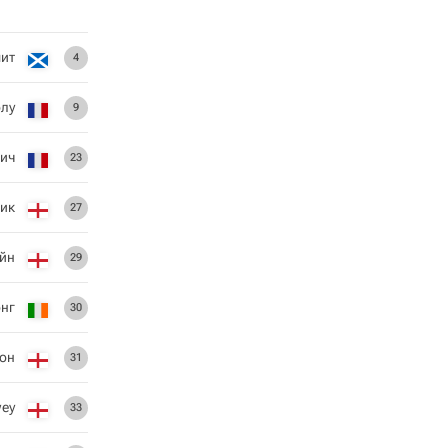
ит
4
лу
9
аич
23
ик
27
йн
29
нг
30
он
31
wey
33