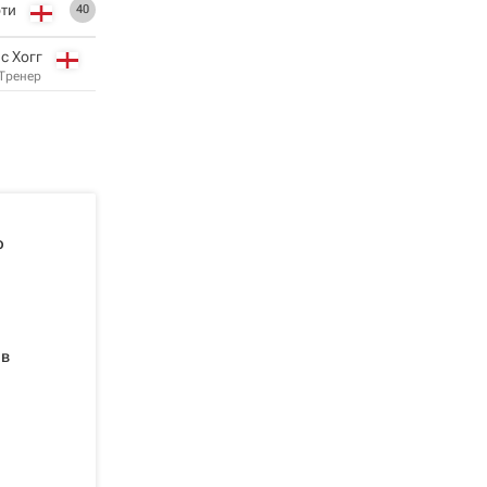
ти
40
с Хогг
Тренер
о
 в