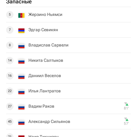
Запасные
Жерзино Ньямси
5
Эдгар Севикян
7
Владислав Сарвели
8
Никита Салтыков
14
Даниил Веселов
16
Илья Лантратов
22
Вадим Раков
27
81‎’‎
Александр Сильянов
45
57‎’‎
Наир Тикнизян
71