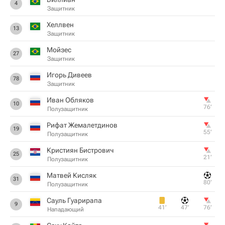
4
Защитник
Хеллвен
13
Защитник
Мойзес
27
Защитник
Игорь Дивеев
78
Защитник
Иван Обляков
10
76‎’‎
Полузащитник
Рифат Жемалетдинов
19
55‎’‎
Полузащитник
Кристиян Бистрович
25
21‎’‎
Полузащитник
Матвей Кисляк
31
80‎’‎
Полузащитник
Сауль Гуарирапа
9
41‎’‎
47‎’‎
76‎’‎
Нападающий