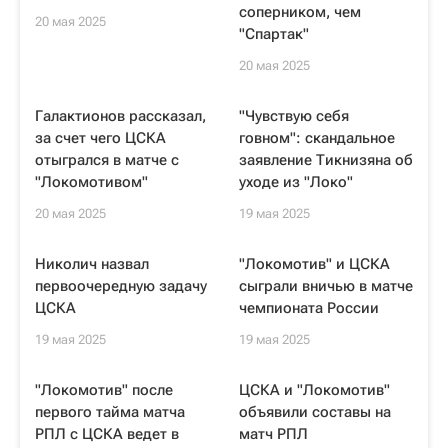
соперником, чем
20 мая 2025
"Спартак"
20 мая 2025
Галактионов рассказал,
"Чувствую себя
за счет чего ЦСКА
говном": скандальное
отыгрался в матче с
заявление Тикнизяна об
"Локомотивом"
уходе из "Локо"
20 мая 2025
19 мая 2025
Николич назвал
"Локомотив" и ЦСКА
первоочередную задачу
сыграли вничью в матче
ЦСКА
чемпионата России
19 мая 2025
19 мая 2025
"Локомотив" после
ЦСКА и "Локомотив"
первого тайма матча
объявили составы на
РПЛ с ЦСКА ведет в
матч РПЛ