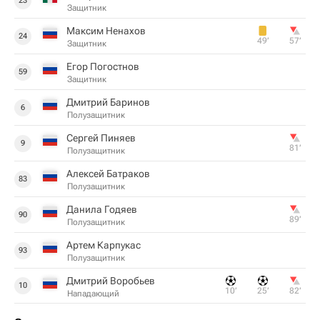
23
Защитник
Максим Ненахов
24
49‎’‎
57‎’‎
Защитник
Егор Погостнов
59
Защитник
Дмитрий Баринов
6
Полузащитник
Сергей Пиняев
9
81‎’‎
Полузащитник
Алексей Батраков
83
Полузащитник
Данила Годяев
90
89‎’‎
Полузащитник
Артем Карпукас
93
Полузащитник
Дмитрий Воробьев
10
10‎’‎
25‎’‎
82‎’‎
Нападающий