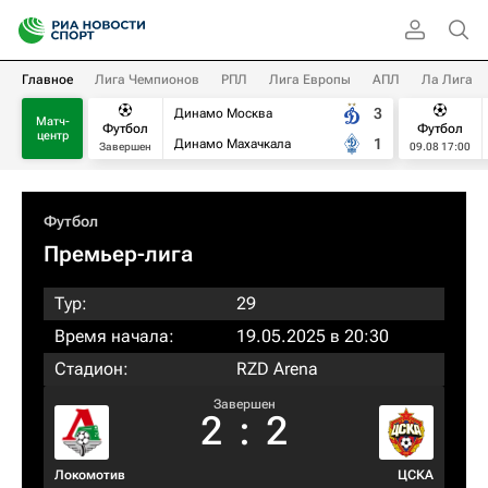
Главное
Лига Чемпионов
РПЛ
Лига Европы
АПЛ
Ла Лига
3
Динамо Москва
Матч-
Футбол
Футбол
центр
1
Динамо Махачкала
Завершен
09.08 17:00
Футбол
Премьер-лига
Тур:
29
Время начала:
19.05.2025 в 20:30
Стадион:
RZD Arena
Завершен
2
:
2
Локомотив
ЦСКА