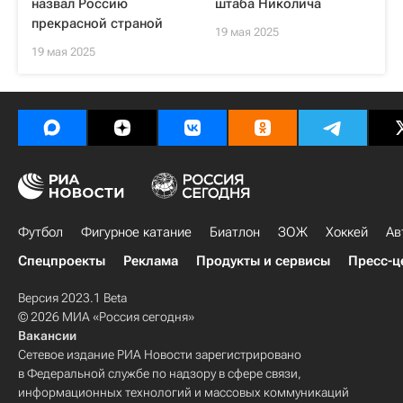
назвал Россию
штаба Николича
прекрасной страной
19 мая 2025
19 мая 2025
Футбол
Фигурное катание
Биатлон
ЗОЖ
Хоккей
Ав
Спецпроекты
Реклама
Продукты и сервисы
Пресс-ц
Версия 2023.1 Beta
© 2026 МИА «Россия сегодня»
Вакансии
Сетевое издание РИА Новости зарегистрировано
в Федеральной службе по надзору в сфере связи,
информационных технологий и массовых коммуникаций