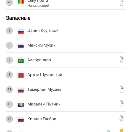
Секу Койта
20
55‎’‎
Нападающий
Запасные
Данил Круговой
3
Максим Мухин
6
Алеррандро
7
76‎’‎
Артем Шуманский
8
Тамерлан Мусаев
11
55‎’‎
Миралем Пьянич
15
55‎’‎
Кирилл Глебов
17
76‎’‎