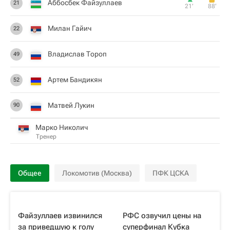
Аббосбек Файзуллаев
21
21‎’‎
88‎’‎
Милан Гайич
22
Владислав Тороп
49
Артем Бандикян
52
Матвей Лукин
90
Марко Николич
Тренер
Общее
Локомотив (Москва)
ПФК ЦСКА
Файзуллаев извинился
РФС озвучил цены на
за приведшую к голу
суперфинал Кубка