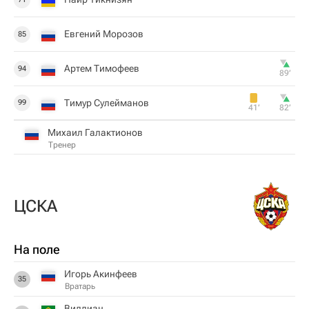
Евгений Морозов
85
Артем Тимофеев
94
89‎’‎
Тимур Сулейманов
99
41‎’‎
82‎’‎
Михаил Галактионов
Тренер
ЦСКА
На поле
Игорь Акинфеев
35
Вратарь
Виллиан