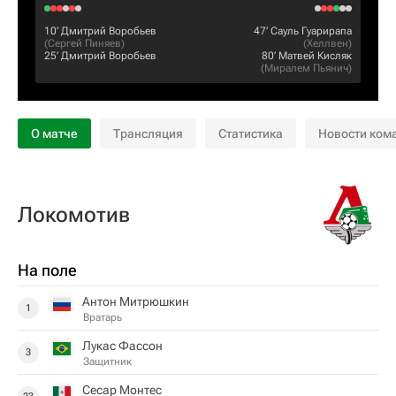
10‎’‎
Дмитрий Воробьев
47‎’‎
Сауль Гуарирапа
(
Сергей Пиняев
)
(
Хеллвен
)
25‎’‎
Дмитрий Воробьев
80‎’‎
Матвей Кисляк
(
Миралем Пьянич
)
О матче
Трансляция
Статистика
Новости ком
Локомотив
На поле
Антон Митрюшкин
1
Вратарь
Лукас Фассон
3
Защитник
Сесар Монтес