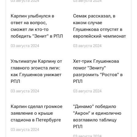
03 августа 2024
03 августа 2024
Карпин улыбнулся в
Семак рассказал, в
ответ на вопрос,
каком случае
сможет ли кто-то
Глушенкова отпустят в
победить "Зенит" в РПЛ
европейский чемпионат
03 августа 2024
03 августа 2024
Ультиматум Карпину от
Хет-трик Глушенкова
главного эгоиста лиги:
помог "Зениту"
как Глушенков унижает
разгромить "Ростов" в
РПЛ
РПЛ
03 августа 2024
03 августа 2024
Карпин сделал громкое
"Динамо" победило
заявление о крыше
"Акрон" и единолично
стадиона в Петербурге
возглавило таблицу
РПЛ
03 августа 2024
03 августа 2024