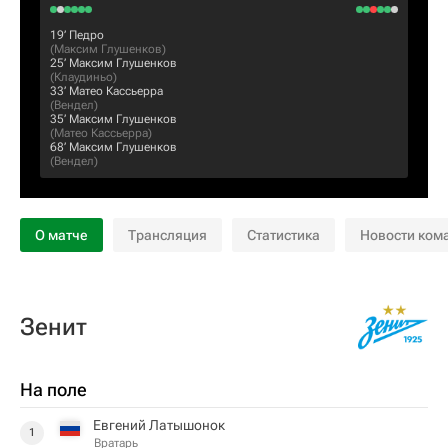
19‎’‎
Педро
(
Максим Глушенков
)
25‎’‎
Максим Глушенков
(
Клаудиньо
)
33‎’‎
Матео Кассьерра
(
Вендел
)
35‎’‎
Максим Глушенков
(
Матео Кассьерра
)
68‎’‎
Максим Глушенков
(
Вендел
)
О матче
Трансляция
Статистика
Новости ком
Зенит
На поле
Евгений Латышонок
1
Вратарь