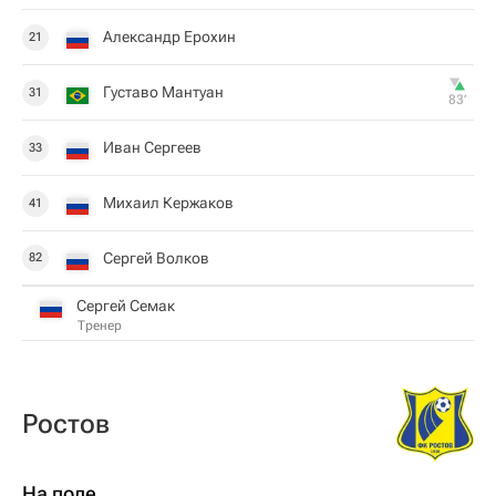
Александр Ерохин
21
Густаво Мантуан
31
83‎’‎
Иван Сергеев
33
Михаил Кержаков
41
Сергей Волков
82
Сергей Семак
Тренер
Ростов
На поле