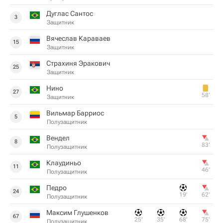
Дуглас Сантос
3
Защитник
Вячеслав Караваев
15
Защитник
Страхиня Эракович
25
Защитник
Нино
27
58‎’‎
Защитник
Вильмар Барриос
5
Полузащитник
Вендел
8
83‎’‎
Полузащитник
Клаудиньо
11
46‎’‎
Полузащитник
Педро
24
19‎’‎
62‎’‎
Полузащитник
Максим Глушенков
67
25‎’‎
35‎’‎
68‎’‎
75‎’‎
Полузащитник