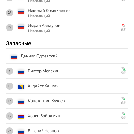
Нападающий
Николай Комличенко
27
Нападающий
Имран Азнауров
73
68‎’‎
Нападающий
Запасные
Даниил Одоевский
Виктор Мелехин
4
90‎’‎
Хидайет Ханкич
13
Константин Кучаев
18
68‎’‎
Хорен Байрамян
19
90‎’‎
Евгений Чернов
28