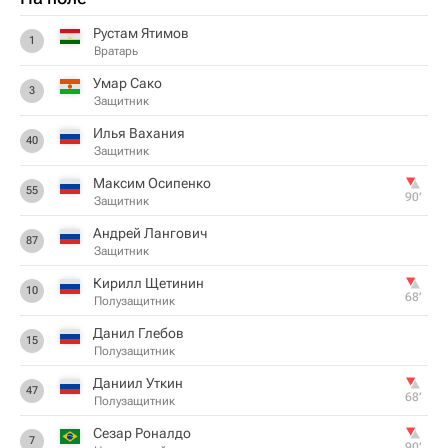
Рустам Ятимов
1
Вратарь
Умар Сако
3
Защитник
Илья Вахания
40
Защитник
Максим Осипенко
55
90‎’‎
Защитник
Андрей Лангович
87
Защитник
Кирилл Щетинин
10
68‎’‎
Полузащитник
Данил Глебов
15
Полузащитник
Даниил Уткин
47
68‎’‎
Полузащитник
Сезар Роналдо
7
90‎’‎