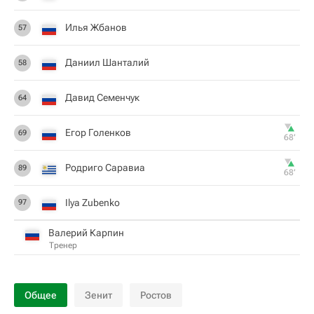
Илья Жбанов
57
Даниил Шанталий
58
Давид Семенчук
64
Егор Голенков
69
68‎’‎
Родриго Саравиа
89
68‎’‎
Ilya Zubenko
97
Валерий Карпин
Тренер
Общее
Зенит
Ростов