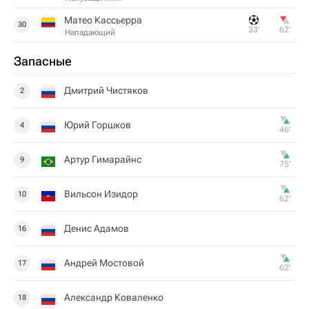
Матео Кассьерра
30
33‎’‎
62‎’‎
Нападающий
Запасные
Дмитрий Чистяков
2
Юрий Горшков
4
46‎’‎
Артур Гимарайнс
9
75‎’‎
Вильсон Изидор
10
62‎’‎
Денис Адамов
16
Андрей Мостовой
17
62‎’‎
Александр Коваленко
18