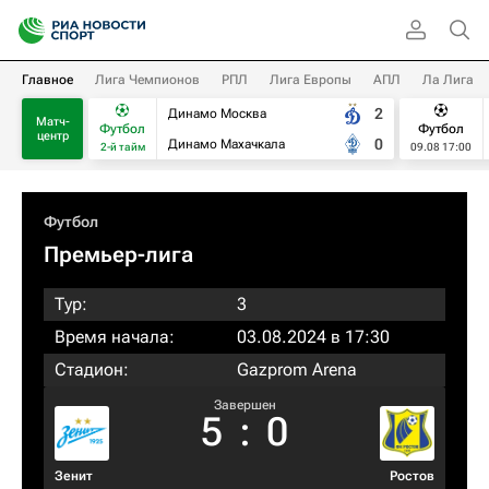
Главное
Лига Чемпионов
РПЛ
Лига Европы
АПЛ
Ла Лига
2
Динамо Москва
Матч-
Футбол
Футбол
центр
0
Динамо Махачкала
2-й тайм
09.08 17:00
Футбол
Премьер-лига
Тур:
3
Время начала:
03.08.2024 в 17:30
Стадион:
Gazprom Arena
Завершен
5
:
0
Зенит
Ростов