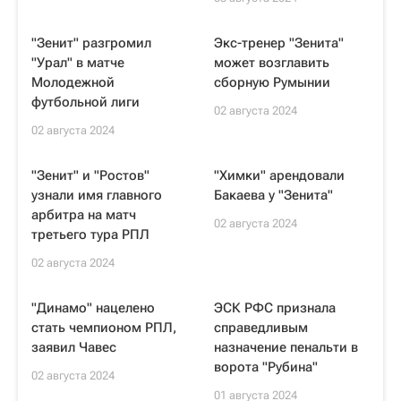
"Зенит" разгромил
Экс-тренер "Зенита"
"Урал" в матче
может возглавить
Молодежной
сборную Румынии
футбольной лиги
02 августа 2024
02 августа 2024
"Зенит" и "Ростов"
"Химки" арендовали
узнали имя главного
Бакаева у "Зенита"
арбитра на матч
02 августа 2024
третьего тура РПЛ
02 августа 2024
"Динамо" нацелено
ЭСК РФС признала
стать чемпионом РПЛ,
справедливым
заявил Чавес
назначение пенальти в
ворота "Рубина"
02 августа 2024
01 августа 2024