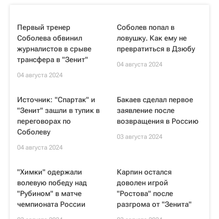
Первый тренер
Соболев попал в
Соболева обвинил
ловушку. Как ему не
журналистов в срыве
превратиться в Дзюбу
трансфера в "Зенит"
04 августа 2024
04 августа 2024
Источник: "Спартак" и
Бакаев сделал первое
"Зенит" зашли в тупик в
заявление после
переговорах по
возвращения в Россию
Соболеву
03 августа 2024
04 августа 2024
"Химки" одержали
Карпин остался
волевую победу над
доволен игрой
"Рубином" в матче
"Ростова" после
чемпионата России
разгрома от "Зенита"