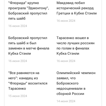
"Флорида" крупно
Макдэвид побил
проиграла "Эдмонтону",
исторический рекорд
Бобровский пропустил
Гретцки в Кубке Стэнли
пять шайб
16 июня 2024
16 июня 2024
Бобровский пропустил
Тарасенко вошел в
пять шайб и был
число лучших россиян
заменен в матче финала
по голам в финалах
Кубка Стэнли
Кубка Стэнли
16 июня 2024
16 июня 2024
"Все равняются на
Олимпийский чемпион
него": канадец из
заявил, что
"Флориды" восхитился
Бобровского
Тарасенко
недооценивали в
сборной России
15 июня 2024
14 июня 2024