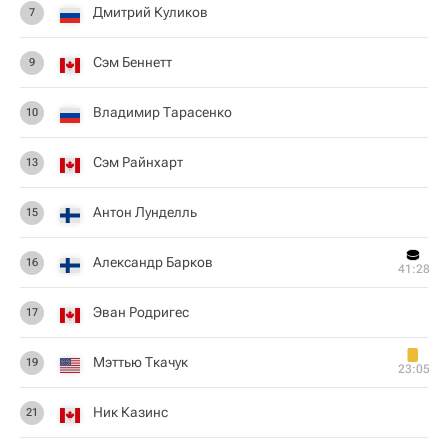
Дмитрий Куликов
7
Сэм Беннетт
9
Владимир Тарасенко
10
Сэм Райнхарт
13
Антон Лунделль
15
Александр Барков
16
41:28
Эван Родригес
17
Мэттью Ткачук
19
23:05
Ник Казинс
21