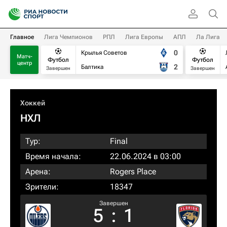
Главное
Лига Чемпионов
РПЛ
Лига Европы
АПЛ
Ла Лига
0
Крылья Советов
Матч-
Футбол
Футбол
центр
2
Балтика
Завершен
Завершен
Хоккей
НХЛ
Тур:
Final
Время начала:
22.06.2024 в 03:00
Арена:
Rogers Place
Зрители:
18347
Завершен
5
:
1