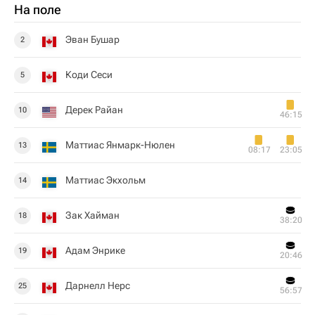
На поле
Эван Бушар
2
Коди Сеси
5
Дерек Райан
10
46:15
Маттиас Янмарк-Нюлен
13
08:17
23:05
Маттиас Экхольм
14
Зак Хайман
18
38:20
Адам Энрике
19
20:46
Дарнелл Нерс
25
56:57