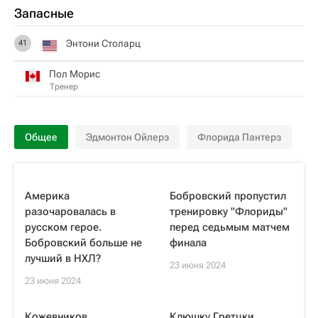
Запасные
Энтони Столарц
41
Пол Морис
Тренер
Общее
Эдмонтон Ойлерз
Флорида Пантерз
Америка
Бобровский пропустил
разочаровалась в
тренировку "Флориды"
русском герое.
перед седьмым матчем
Бобровский больше не
финала
лучший в НХЛ?
23 июня 2024
23 июня 2024
Кожевников
Клюшку Гретцки