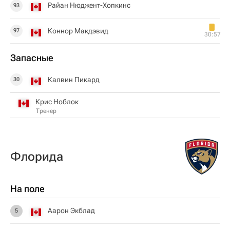
Райан Нюджент-Хопкинс
93
Коннор Макдэвид
97
30:57
Запасные
Калвин Пикард
30
Крис Ноблок
Тренер
Флорида
На поле
Аарон Экблад
5