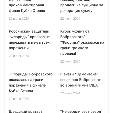
прокомментировал
продали на аукционе за
финал Кубка Стэнли
рекордную сумму
22 июня 2024
22 июня 2024
Российский защитник
Кубок уходит от
"Флориды" призвал не
Бобровского?
переживать из-за трех
"Флорида" оказалась на
поражений
грани громкого
провала!
22 июня 2024
22 июня 2024
"Флорида" Бобровского
Фанаты "Эдмонтона"
оказалась на грани
спели про Бобровского
поражения в финале
во время гимна США
Кубка Стэнли
22 июня 2024
22 июня 2024
Шведский вратарь
"Не верили весь сезон":