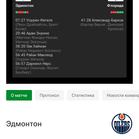
Эдмонтон
Флорида
07:27
Уоррен Фегеле
41:28
Александр Барков
(
Леон Драйзайтль
,
Бретт
(
Картер Верхаг
,
Дмитрий
Кулак
)
Куликов
)
20:46
Адам Энрике
(
Маттиас Янмарк-Нюлен
,
Маттиас Экхольм
)
38:20
Зак Хайман
(
Райан Нюджент-Хопкинс
)
56:45
Райан Маклеод
(
Уоррен Фегеле
)
56:57
Дарнелл Нерс
(
Стюарт Скиннер
,
Филип
Броберг
)
О матче
Протокол
Статистика
Новости коман
Эдмонтон