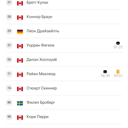
Бретт Кулак
27
Коннор Браун
28
Леон Драйзайтль
29
Уоррен Фегеле
37
07:27
Дилан Холлоуэй
55
Райан Маклеод
71
56:45
59:51
Стюарт Скиннер
74
Филип Броберг
86
Кори Перри
90