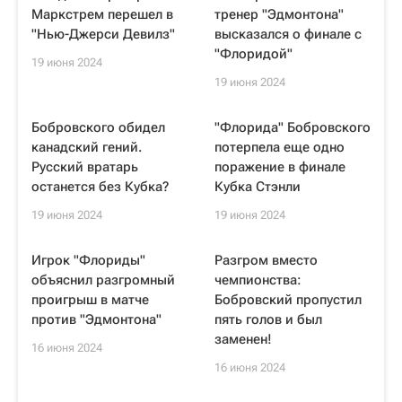
Маркстрем перешел в
тренер "Эдмонтона"
"Нью-Джерси Девилз"
высказался о финале с
"Флоридой"
19 июня 2024
19 июня 2024
Бобровского обидел
"Флорида" Бобровского
канадский гений.
потерпела еще одно
Русский вратарь
поражение в финале
останется без Кубка?
Кубка Стэнли
19 июня 2024
19 июня 2024
Игрок "Флориды"
Разгром вместо
объяснил разгромный
чемпионства:
проигрыш в матче
Бобровский пропустил
против "Эдмонтона"
пять голов и был
заменен!
16 июня 2024
16 июня 2024