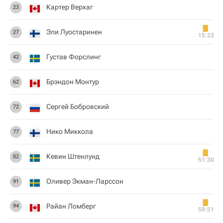
Картер Верхаг
23
Эли Луостаринен
27
15:23
Густав Форслинг
42
Брэндон Монтур
62
Сергей Бобровский
72
Нико Миккола
77
Кевин Штенлунд
82
51:30
Оливер Экман-Ларссон
91
Райан Ломберг
94
59:51