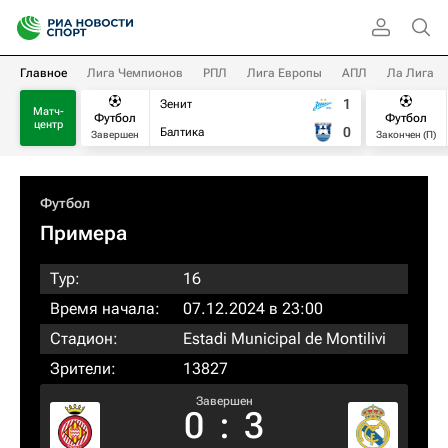
Главное
Лига Чемпионов
РПЛ
Лига Европы
АПЛ
Ла Лига
1
Зенит
Матч-
Футбол
Футбол
центр
0
Балтика
Завершен
Закончен (П)
Футбол
Примера
Тур:
16
Время начала:
07.12.2024 в 23:00
Стадион:
Estadi Municipal de Montilivi
Зрители:
13827
Завершен
0
:
3