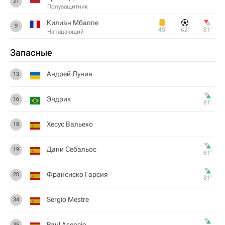
21
Полузащитник
Килиан Мбаппе
9
45‎’‎
62‎’‎
81‎’‎
Нападающий
Запасные
Андрей Лунин
13
Эндрик
16
81‎’‎
Хесус Вальехо
18
Дани Себальос
19
61‎’‎
Франсиско Гарсия
20
81‎’‎
Sergio Mestre
34
Raul Asencio
35