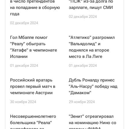
в число претендентов
"ПСЖ" из-за долга по
на попадание в сборную
зарплате, пишут СМИ
года
02 декабря 2024
02 декабря 2024
Гол Мбаппе помог
"Атлетико" разгромил
"Реалу" обыграть
"Вальядолид" и
"Хетафе" в чемпионате
поднялся на второе
Испании
место в Ла Лиге
01 декабря 2024
01 декабря 2024
Российский вратарь
Дубль Роналду принес
провел первый матч в
"Аль-Насру" победу над
чемпионате Австрии
"Дамаком"
30 ноября 2024
29 ноября 2024
Несовершеннолетнего
"Зенит" отреагировал
болельщика "Реала"
на номинацию Нино со