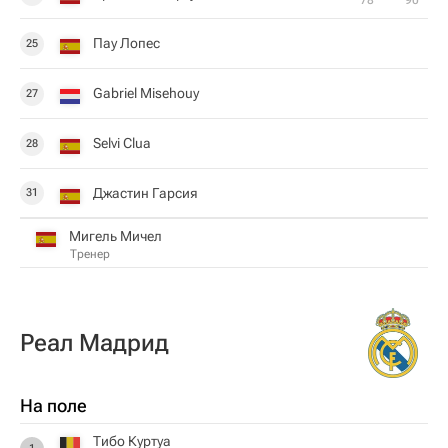
78‎’‎
90‎’‎
Пау Лопес
25
Gabriel Misehouy
27
Selvi Clua
28
Джастин Гарсия
31
Мигель Мичел
Тренер
Реал Мадрид
На поле
Тибо Куртуа