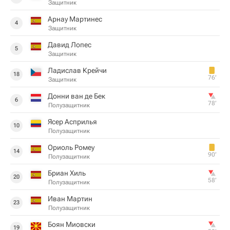
Защитник
Арнау Мартинес
4
Защитник
Давид Лопес
5
Защитник
Ладислав Крейчи
18
76‎’‎
Защитник
Донни ван де Бек
6
78‎’‎
Полузащитник
Ясер Асприлья
10
Полузащитник
Ориоль Ромеу
14
90‎’‎
Полузащитник
Бриан Хиль
20
58‎’‎
Полузащитник
Иван Мартин
23
Полузащитник
Боян Миовски
19