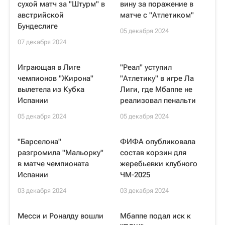
сухой матч за "Штурм" в
вину за поражение в
австрийской
матче с "Атлетиком"
Бундеслиге
05 декабря 2024
07 декабря 2024
Играющая в Лиге
"Реал" уступил
чемпионов "Жирона"
"Атлетику" в игре Ла
вылетела из Кубка
Лиги, где Мбаппе не
Испании
реализовал пенальти
05 декабря 2024
05 декабря 2024
"Барселона"
ФИФА опубликовала
разгромила "Мальорку"
состав корзин для
в матче чемпионата
жеребьевки клубного
Испании
ЧМ-2025
03 декабря 2024
03 декабря 2024
Месси и Роналду вошли
Мбаппе подал иск к