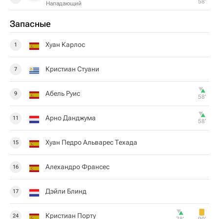
58‎’‎
Нападающий
Запасные
Хуан Карлос
1
Кристиан Стуани
7
Абель Руис
9
58‎’‎
Арно Данджума
11
58‎’‎
Хуан Педро Альварес Техада
15
Алехандро Франсес
16
Дэйли Блинд
17
Кристиан Порту
24