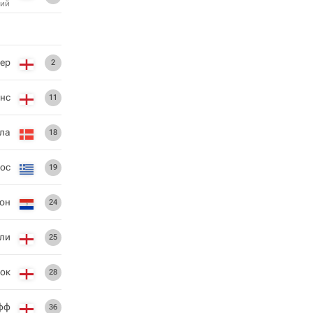
ий
ер
2
рнс
11
ла
18
ос
19
он
24
ли
25
ок
28
фф
36