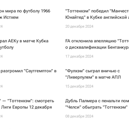
н мира по футболу 1966
"Тоттенхэм" победил "Манчест
ж Истхем
Юнайтед" в Кубке английской 
24
20 декабря 2024
ал АЕКу в матче Кубка
FA отклонила апелляцию "Тотт
утболу
о дисквалификации Бентанкур
24
17 декабря 2024
 разгромил "Саутгемптон" в
"Фулхэм" сыграл вничью с
"Ливерпулем" в матче АПЛ
24
15 декабря 2024
 — "Тоттенхэм": смотреть
Дубль Палмера с пенальти пом
 Лиги Европы 12 декабря
"Челси" обыграть "Тоттенхэм"
24
08 декабря 2024