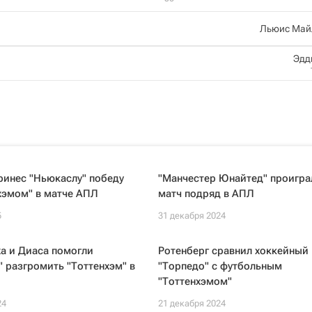
Льюис Май
Эдд
ринес "Ньюкаслу" победу
"Манчестер Юнайтед" проигра
хэмом" в матче АПЛ
матч подряд в АПЛ
5
31 декабря 2024
а и Диаса помогли
Ротенберг сравнил хоккейный 
 разгромить "Тоттенхэм" в
"Торпедо" с футбольным
"Тоттенхэмом"
24
21 декабря 2024