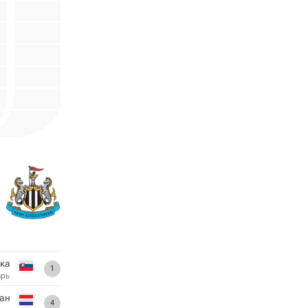
ка
1
арь
ан
4