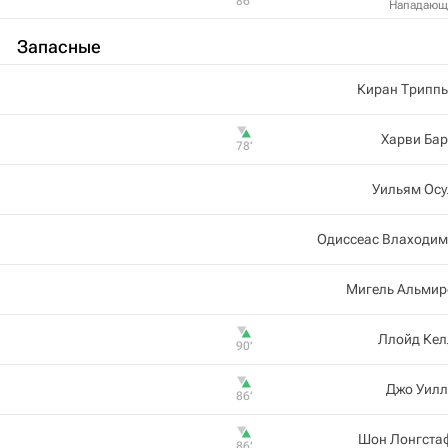
86‎’‎
Нападающ
Запасные
Киран Триппь
Харви Ба
78‎’‎
Уильям Осу
Одиссеас Влаходим
Мигель Альмир
Ллойд Кел
90‎’‎
Джо Уилл
86‎’‎
Шон Лонгста
86‎’‎