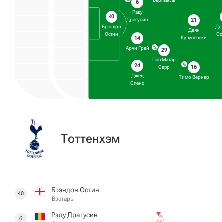
Бергвалль
6
Раду
40
21
Драгусин
Брэндон
До
Деян
Остин
Со
14
Кулусевски
Арчи Грей
29
Пап Матар
24
16
Сарр
Джед
Тимо Вернер
Спенс
Тоттенхэм
Брэндон Остин
40
Вратарь
Раду Драгусин
6
46‎’‎