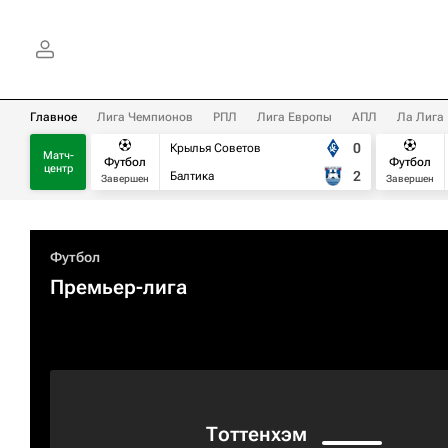
Главное
Лига Чемпионов
РПЛ
Лига Европы
АПЛ
Ла Лига
0
Крылья Советов
Матч-
Футбол
Футбол
центр
2
Балтика
Завершен
Завершен
Футбол
Премьер-лига
Тоттенхэм