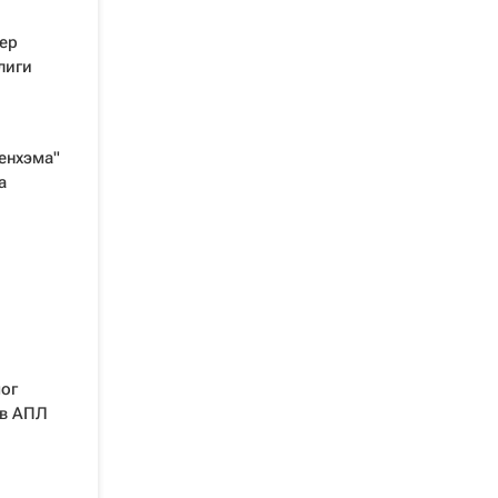
ер
лиги
енхэма"
а
ог
 в АПЛ