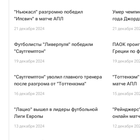
"Ньюкасл" разгромно победил
Умер чемпио
"Ипсвич" в матче АПЛ
года Джорд
21 декабря 2024
21 декабря 20
Футболисты "Ливерпуля" победили
ПАОК проигр
"Саутгемптон"
Греции по ф
19 декабря 2024
19 декабря 20
"Саутгемптон" уволил главного тренера
"Тоттенхэм"
после разгрома от "Тоттенхэма"
матче АПЛ
16 декабря 2024
15 декабря 20
"Лацио" вышел в лидеры футбольной
"Рейнджерс"
Лиги Европы
онлайн матч
13 декабря 2024
12 декабря 20