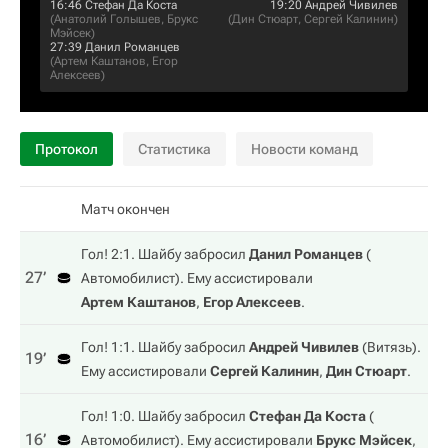
16:46
Стефан Да Коста
19:20
Андрей Чивилев
(
Анатолий Голышев
,
Брукс
(
Дин Стюарт
,
Сергей Калинин
)
Мэйсек
)
27:39
Данил Романцев
(
Артем Каштанов
,
Егор
Алексеев
)
Протокол
Статистика
Новости команд
Матч окончен
Гол! 2:1. Шайбу забросил
Данил Романцев
(
27‎’‎
Автомобилист
). Ему ассистировали
Артем Каштанов
,
Егор Алексеев
.
Гол! 1:1. Шайбу забросил
Андрей Чивилев
(
Витязь
).
19‎’‎
Ему ассистировали
Сергей Калинин
,
Дин Стюарт
.
Гол! 1:0. Шайбу забросил
Стефан Да Коста
(
16‎’‎
Автомобилист
). Ему ассистировали
Брукс Мэйсек
,