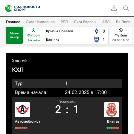
Главное
Лига Чемпионов
РПЛ
Лига Европы
АПЛ
Ла Лига
0
Крылья Советов
Матч-
Футбол
Футбол
центр
1
Балтика
1-й тайм
08.08 18:00
Хоккей
КХЛ
Тур:
1
Время начала:
24.02.2025 в 17:00
Завершен
2
:
1
Автомобилист
Витязь