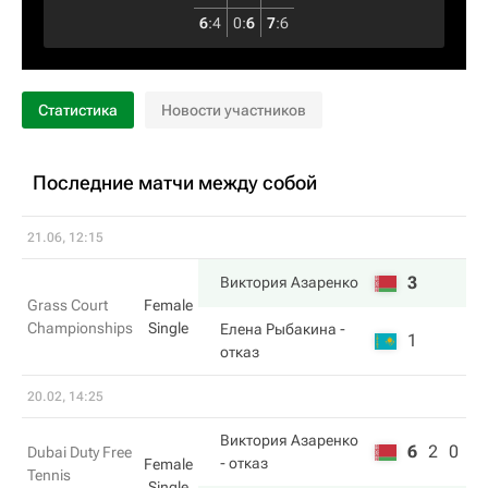
6
:
4
0
:
6
7
:
6
Статистика
Новости участников
Последние матчи между собой
21.06, 12:15
3
Виктория Азаренко
Grass Court
Female
Championships
Single
Елена Рыбакина
-
1
отказ
20.02, 14:25
Виктория Азаренко
6
2
0
Dubai Duty Free
- отказ
Female
Tennis
Single