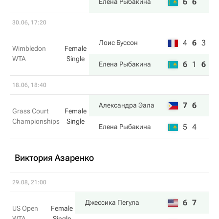
6
6
Елена Рыбакина
30.06, 17:20
4
6
3
Лоис Буссон
Wimbledon
Female
WTA
Single
6
1
6
Елена Рыбакина
18.06, 18:40
7
6
Александра Эала
Grass Court
Female
Championships
Single
5
4
Елена Рыбакина
Виктория Азаренко
29.08, 21:00
6
7
Джессика Пегула
US Open
Female
WTA
Single