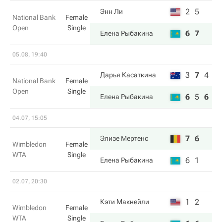
2
5
Энн Ли
National Bank
Female
Open
Single
6
7
Елена Рыбакина
05.08, 19:40
3
7
4
Дарья Касаткина
National Bank
Female
Open
Single
6
5
6
Елена Рыбакина
04.07, 15:05
7
6
Элизе Мертенс
Wimbledon
Female
WTA
Single
6
1
Елена Рыбакина
02.07, 20:30
1
2
Кэти Макнейли
Wimbledon
Female
WTA
Single