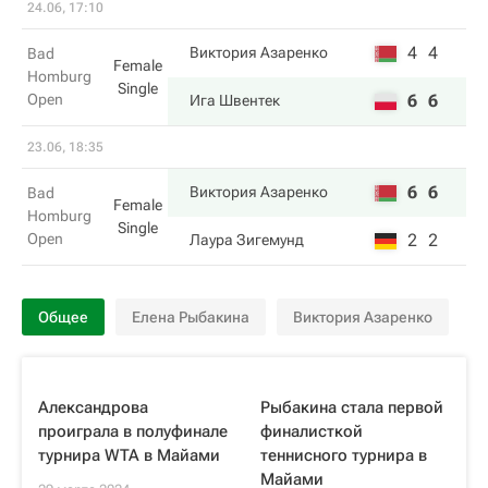
24.06, 17:10
4
4
Виктория Азаренко
Bad
Female
Homburg
Single
Open
6
6
Ига Швентек
23.06, 18:35
6
6
Виктория Азаренко
Bad
Female
Homburg
Single
Open
2
2
Лаура Зигемунд
Общее
Елена Рыбакина
Виктория Азаренко
Александрова
Рыбакина стала первой
проиграла в полуфинале
финалисткой
турнира WTA в Майами
теннисного турнира в
Майами