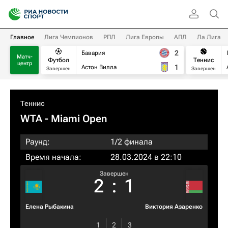
Главное
Лига Чемпионов
РПЛ
Лига Европы
АПЛ
Ла Лига
2
Бавария
Матч-
Футбол
Теннис
центр
1
Астон Вилла
Завершен
Завершен
Теннис
WTA
- Miami Open
Раунд:
1/2 финала
Время начала:
28.03.2024 в 22:10
Завершен
2
:
1
Елена Рыбакина
Виктория Азаренко
1
2
3