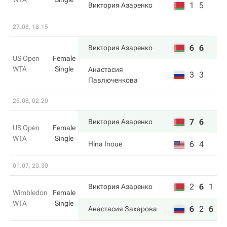
1
5
Виктория Азаренко
27.08, 18:15
6
6
Виктория Азаренко
US Open
Female
WTA
Single
Анастасия
3
3
Павлюченкова
25.08, 02:20
7
6
Виктория Азаренко
US Open
Female
WTA
Single
6
4
Hina Inoue
01.07, 20:30
2
6
1
Виктория Азаренко
Wimbledon
Female
WTA
Single
6
2
6
Анастасия Захарова