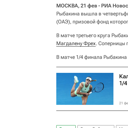
МОСКВА, 21 фев - РИА Новос
Рыбакина вышла в четвертьфи
(ОАЭ), призовой фонд которо
В матче третьего круга Рыбакин
Магдалену Фрех
. Соперницы п
В матче 1/4 финала Рыбакина
Ка
1/4
21 фе