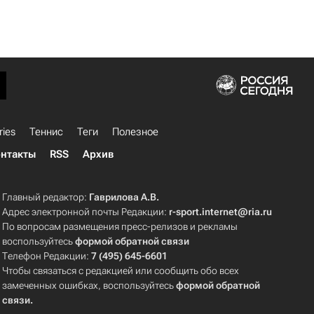
ries
Теннис
Теги
Полезное
нтакты
RSS
Архив
Главный редактор:
Гаврилова А.В.
Адрес электронной почты Редакции:
r-sport.internet@ria.ru
По вопросам размещения пресс-релизов и рекламы
воспользуйтесь
формой обратной связи
Телефон Редакции:
7 (495) 645-6601
Чтобы связаться с редакцией или сообщить обо всех
замеченных ошибках, воспользуйтесь
формой обратной
связи
.