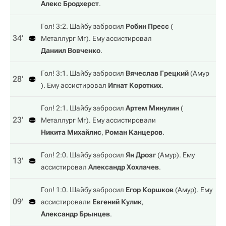
Алекс Бродхерст
.
Гол! 3:2. Шайбу забросил
Робин Пресс
(
34‎’‎
Металлург Мг
). Ему ассистировал
Даниил Вовченко
.
Гол! 3:1. Шайбу забросил
Вячеслав Грецкий
(
Амур
28‎’‎
). Ему ассистировал
Игнат Коротких
.
Гол! 2:1. Шайбу забросил
Артем Минулин
(
23‎’‎
Металлург Мг
). Ему ассистировали
Никита Михайлис
,
Роман Канцеров
.
Гол! 2:0. Шайбу забросил
Ян Дрозг
(
Амур
). Ему
13‎’‎
ассистировал
Александр Хохлачев
.
Гол! 1:0. Шайбу забросил
Егор Коршков
(
Амур
). Ему
09‎’‎
ассистировали
Евгений Кулик
,
Александр Брынцев
.