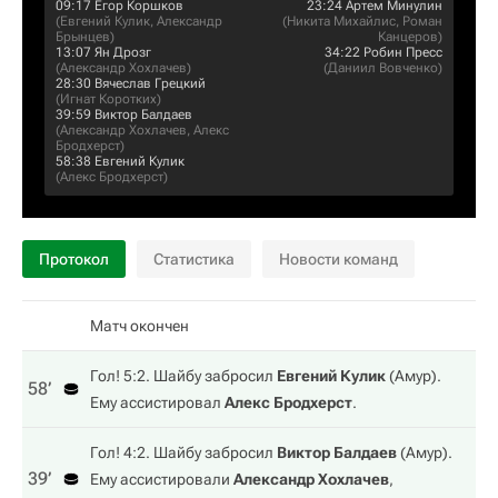
09:17
Егор Коршков
23:24
Артем Минулин
(
Евгений Кулик
,
Александр
(
Никита Михайлис
,
Роман
Брынцев
)
Канцеров
)
13:07
Ян Дрозг
34:22
Робин Пресс
(
Александр Хохлачев
)
(
Даниил Вовченко
)
28:30
Вячеслав Грецкий
(
Игнат Коротких
)
39:59
Виктор Балдаев
(
Александр Хохлачев
,
Алекс
Бродхерст
)
58:38
Евгений Кулик
(
Алекс Бродхерст
)
Протокол
Статистика
Новости команд
Матч окончен
Гол! 5:2. Шайбу забросил
Евгений Кулик
(
Амур
).
58‎’‎
Ему ассистировал
Алекс Бродхерст
.
Гол! 4:2. Шайбу забросил
Виктор Балдаев
(
Амур
).
39‎’‎
Ему ассистировали
Александр Хохлачев
,