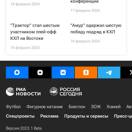
конференции
18 февраля 2024
17 февраля 2024
"Трактор" стал шестым
"Амур" одержал шестую
участником плей-офф
победу подряд в КХЛ
КХЛ на Востоке
16 февраля 2024
16 февраля 2024
Футбол
Фигурное катание
Биатлон
ЗОЖ
Хоккей
Ав
Спецпроекты
Реклама
Продукты и сервисы
Пресс-ц
Версия 2023.1 Beta