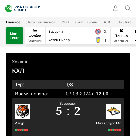
Главное
Лига Чемпионов
РПЛ
Лига Европы
АПЛ
Ла Лига
2
Бавария
Матч-
Футбол
Теннис
центр
1
Астон Вилла
Завершен
Завершен
Хоккей
КХЛ
Тур:
1/8
Время начала:
07.03.2024 в 12:00
Завершен
5
:
2
Амур
Металлург Мг