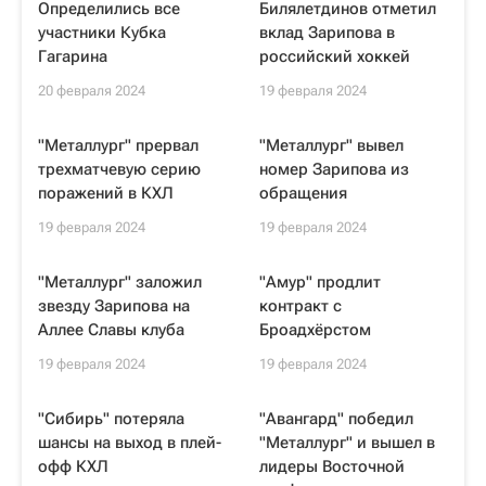
Определились все
Билялетдинов отметил
участники Кубка
вклад Зарипова в
Гагарина
российский хоккей
20 февраля 2024
19 февраля 2024
"Металлург" прервал
"Металлург" вывел
трехматчевую серию
номер Зарипова из
поражений в КХЛ
обращения
19 февраля 2024
19 февраля 2024
"Металлург" заложил
"Амур" продлит
звезду Зарипова на
контракт с
Аллее Славы клуба
Броадхёрстом
19 февраля 2024
19 февраля 2024
"Сибирь" потеряла
"Авангард" победил
шансы на выход в плей-
"Металлург" и вышел в
офф КХЛ
лидеры Восточной