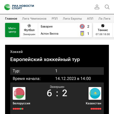
Главное
Лига Чемпионов
РПЛ
Лига Европы
АПЛ
Ла Лига
2
Бавария
Матч-
Футбол
Теннис
центр
1
Астон Вилла
Завершен
07.08 18:00
Хоккей
Европейский хоккейный тур
Тур:
1
Время начала:
14.12.2023 в 14:00
Завершен
6
:
2
Белоруссия
Казахстан