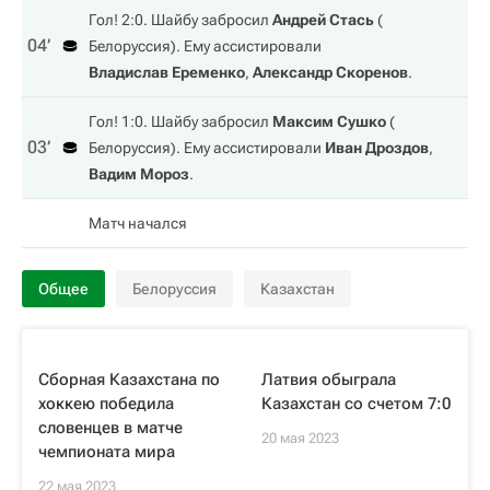
Гол! 2:0. Шайбу забросил
Андрей Стась
(
04‎’‎
Белоруссия
). Ему ассистировали
Владислав Еременко
,
Александр Скоренов
.
Гол! 1:0. Шайбу забросил
Максим Сушко
(
03‎’‎
Белоруссия
). Ему ассистировали
Иван Дроздов
,
Вадим Мороз
.
Матч начался
Общее
Белоруссия
Казахстан
Сборная Казахстана по
Латвия обыграла
хоккею победила
Казахстан со счетом 7:0
словенцев в матче
20 мая 2023
чемпионата мира
22 мая 2023