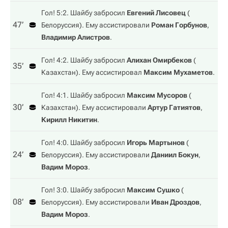
Гол! 5:2. Шайбу забросил
Евгений Лисовец
(
47‎’‎
Белоруссия
). Ему ассистировали
Роман Горбунов
,
Владимир Алистров
.
Гол! 4:2. Шайбу забросил
Алихан Омирбеков
(
35‎’‎
Казахстан
). Ему ассистировал
Максим Мухаметов
.
Гол! 4:1. Шайбу забросил
Максим Мусоров
(
30‎’‎
Казахстан
). Ему ассистировали
Артур Гатиятов
,
Кирилл Никитин
.
Гол! 4:0. Шайбу забросил
Игорь Мартынов
(
24‎’‎
Белоруссия
). Ему ассистировали
Даниил Бокун
,
Вадим Мороз
.
Гол! 3:0. Шайбу забросил
Максим Сушко
(
08‎’‎
Белоруссия
). Ему ассистировали
Иван Дроздов
,
Вадим Мороз
.