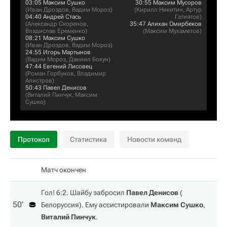
03:05
Максим Сушко
30:55
Максим Мусоров
(
Иван Дроздов
,
Вадим Мороз
)
(
Кирилл Никитин
,
Артур
04:40
Андрей Стась
Гатиятов
)
(
Александр Скоренов
,
35:47
Алихан Омирбеков
Владислав Еременко
)
(
Максим Мухаметов
)
08:21
Максим Сушко
(
Иван Дроздов
,
Вадим Мороз
)
24:55
Игорь Мартынов
(
Вадим Мороз
,
Даниил Бокун
)
47:44
Евгений Лисовец
(
Роман Горбунов
,
Владимир
Алистров
)
50:43
Павел Денисов
(
Виталий Пинчук
,
Максим
Сушко
)
Протокол
Статистика
Новости команд
Матч окончен
Гол! 6:2. Шайбу забросил
Павел Денисов
(
50‎’‎
Белоруссия
). Ему ассистировали
Максим Сушко
,
Виталий Пинчук
.