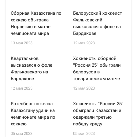
Сборная Казахстана по
Белорусский хоккеист
хоккею обыграла
Фальковский
Норвегию в матче
высказался о фоле на
чемпионата мира
Бардакове
13 мая 2023
12 мая 2023
Квартальнов
Хоккеисты сборной
высказался о фоле
"Россия 25" обыграли
Фальковского на
белорусов в
Бардакове
товарищеском матче
12 мая 2023
12 мая 2023
Ротенберг пожелал
Хоккеисты "России 25"
Казахстану удачи на
обыграли Казахстан и
чемпионате мира по
одержали третью
хоккею
победу кряду
05 мая 2023
05 мая 2023