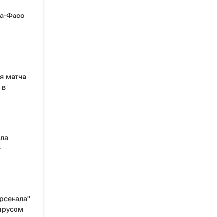
на-Фасо
я матча
 в
ла
е
рсенала"
ирусом