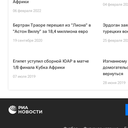
Африки
04 февраля 20
06 февраля 2022
Бертран Траоре перешел из "Лиона" в
Эрдоган зая
"Астон Виллу" за 18,4 миллиона евро
турецких во
19 сентября 2020
25 февраля 20
Египет уступил сборной ЮАР в матче
Изгнанному 
1/8 финала Кубка Африки
домогатель
вернуться
07 июля 2019
28 июня 2019