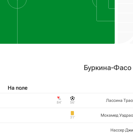
Буркина-Фасо
На поле
Лассина Трао
84‎’‎
56‎’‎
Мохамед Уэдрао
31‎’‎
Нассер Джи