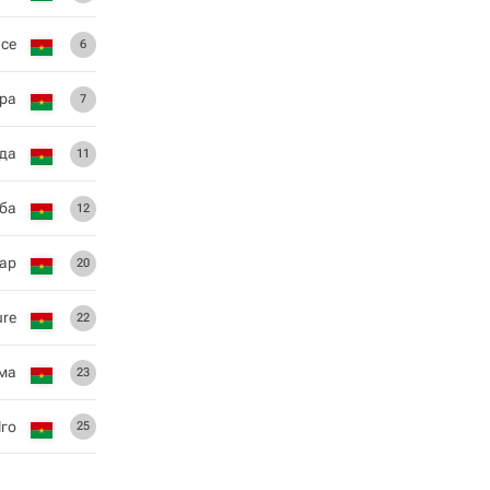
се
6
ара
7
уда
11
ба
12
гар
20
ure
22
ма
23
Яго
25