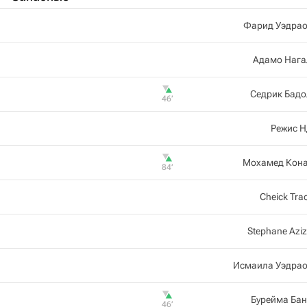
Фарид Уэдрао
Адамо Нага
Седрик Бадо
46‎’‎
Режис Н
Мохамед Кона
84‎’‎
Cheick Tra
Stephane Aziz
Исмаила Уэдрао
Бурейма Ба
46‎’‎