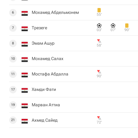
Мохамед Абдельмонем
6
55‎’‎
Трезеге
7
03‎’‎
07‎’‎
90‎’‎
Эмам Ашур
8
58‎’‎
Мохамед Салах
10
Мостафа Абдалла
11
90‎’‎
Хамди Фати
17
Марван Аттиа
19
Ахмед Сайед
21
72‎’‎