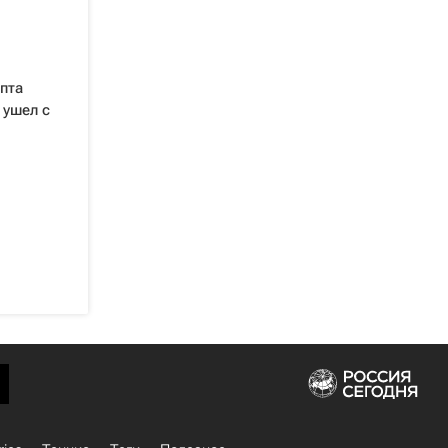
пта
 ушел с