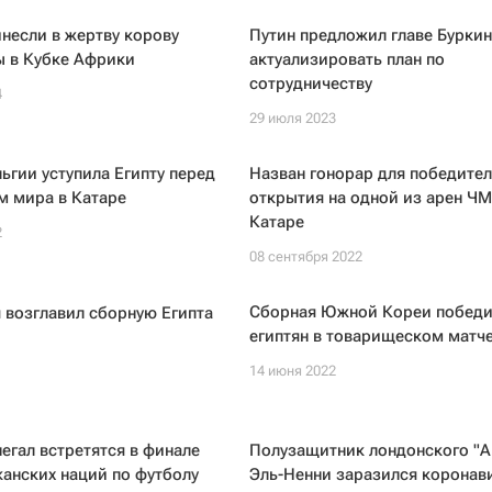
инесли в жертву корову
Путин предложил главе Бурки
ы в Кубке Африки
актуализировать план по
сотрудничеству
4
29 июля 2023
ьгии уступила Египту перед
Назван гонорар для победител
м мира в Катаре
открытия на одной из арен ЧМ
Катаре
2
08 сентября 2022
Сборная Южной Кореи победи
 возглавил сборную Египта
египтян в товарищеском матч
14 июня 2022
негал встретятся в финале
Полузащитник лондонского "А
анских наций по футболу
Эль-Ненни заразился коронав