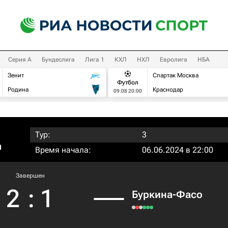
Серия А
Бундеслига
Лига 1
КХЛ
НХЛ
Евролига
НБА
Зенит
Спартак Москва
Футбол
Родина
Краснодар
09.08 20:00
Тур:
3
а
Время начала:
06.06.2024 в 22:00
Завершен
2
:
1
Буркина-Фасо