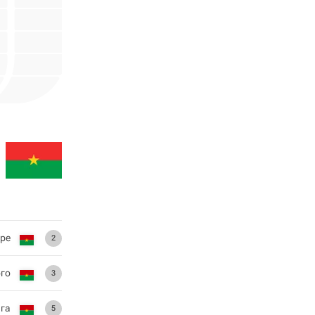
ре
2
го
3
га
5