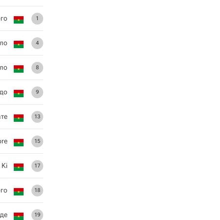
го
1
ло
4
ло
8
до
9
те
13
ore
15
 Ki
17
го
18
нде
19