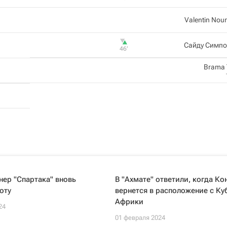
Valentin No
Сайду Симпо
46‎’‎
Brama 
ер "Спартака" вновь
В "Ахмате" ответили, когда Ко
оту
вернется в расположение с Ку
Африки
24
01 февраля 2024