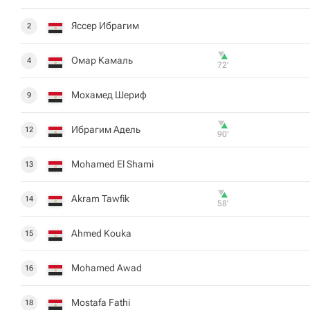
Яссер Ибрагим
2
Омар Камаль
4
72‎’‎
Мохамед Шериф
9
Ибрагим Адель
12
90‎’‎
Mohamed El Shami
13
Akram Tawfik
14
58‎’‎
Ahmed Kouka
15
Mohamed Awad
16
Mostafa Fathi
18