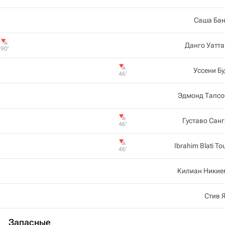
Саша Бан
Данго Уатт
90‎’‎
Уссени Б
46‎’‎
Эдмонд Тапсо
Густаво Сан
46‎’‎
Ibrahim Blati To
46‎’‎
Килиан Никие
Стив 
Запасные