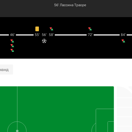
56‎’‎
Лассина Траоре
46‎’‎
55‎’‎
56‎’‎
58‎’‎
72‎’‎
84‎’‎
манд