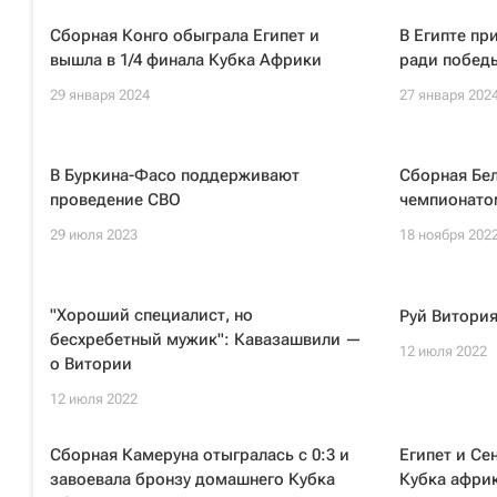
Сборная Конго обыграла Египет и
В Египте пр
вышла в 1/4 финала Кубка Африки
ради побед
29 января 2024
27 января 202
В Буркина-Фасо поддерживают
Сборная Бел
проведение СВО
чемпионато
29 июля 2023
18 ноября 202
"Хороший специалист, но
Руй Витория
бесхребетный мужик": Кавазашвили —
12 июля 2022
о Витории
12 июля 2022
Сборная Камеруна отыгралась с 0:3 и
Египет и Се
завоевала бронзу домашнего Кубка
Кубка африк