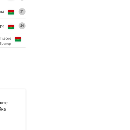
uma
21
ре
24
Traore
Тренер
нате
бка