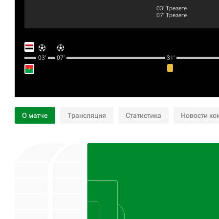
03‎’‎
Трезеге
07‎’‎
Трезеге
03‎’‎
07‎’‎
31‎’‎
О матче
Трансляция
Статистика
Новости ко