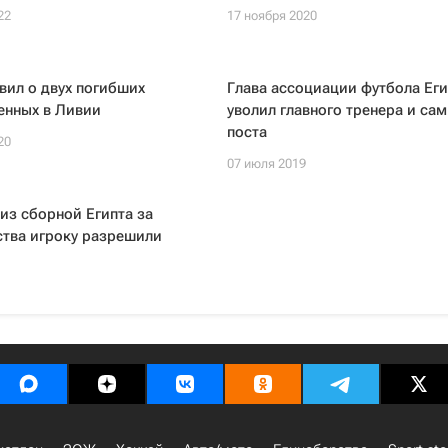
22
17 ноября 2020
вил о двух погибших
Глава ассоциации футбола Еги
енных в Ливии
уволил главного тренера и сам
поста
20
07 июля 2019
из сборной Египта за
ства игроку разрешили