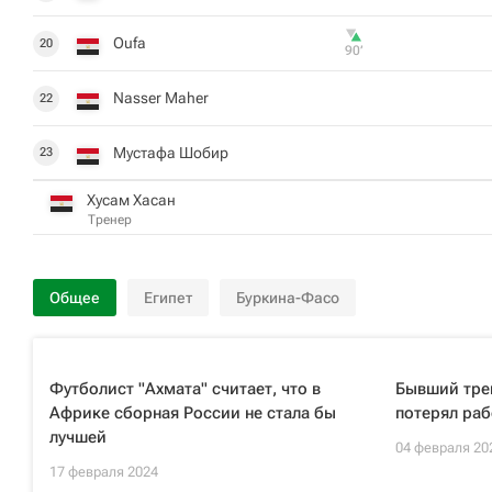
Oufa
20
90‎’‎
Nasser Maher
22
Мустафа Шобир
23
Хусам Хасан
Тренер
Общее
Египет
Буркина-Фасо
Футболист "Ахмата" считает, что в
Бывший трен
Африке сборная России не стала бы
потерял раб
лучшей
04 февраля 20
17 февраля 2024