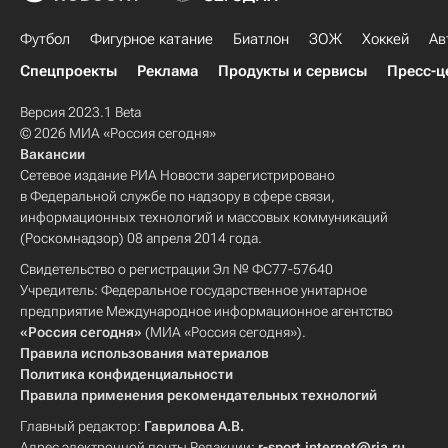
Футбол
Фигурное катание
Биатлон
ЗОЖ
Хоккей
Ав
Спецпроекты
Реклама
Продукты и сервисы
Пресс-ц
Версия 2023.1 Beta
© 2026 МИА «Россия сегодня»
Вакансии
Сетевое издание РИА Новости зарегистрировано
в Федеральной службе по надзору в сфере связи,
информационных технологий и массовых коммуникаций
(Роскомнадзор) 08 апреля 2014 года.
Свидетельство о регистрации Эл № ФС77-57640
Учредитель: Федеральное государственное унитарное
предприятие Международное информационное агентство
«Россия сегодня»
(МИА «Россия сегодня»).
Правила использования материалов
Политика конфиденциальности
Правила применения рекомендательных технологий
Главный редактор:
Гаврилова А.В.
Адрес электронной почты Редакции:
r-sport.internet@ria.ru