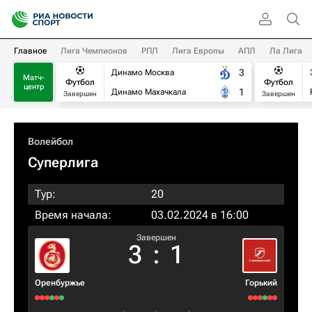
Главное
Лига Чемпионов
РПЛ
Лига Европы
АПЛ
Ла Лига
3
Динамо Москва
Матч-
Футбол
Футбол
центр
1
Динамо Махачкала
Завершен
Завершен
Волейбол
Суперлига
Тур:
20
Время начала:
03.02.2024 в 16:00
Завершен
3
:
1
Оренбуржье
Горький