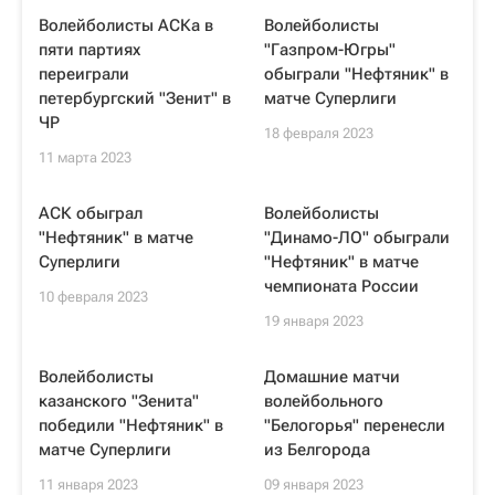
Волейболисты АСКа в
Волейболисты
пяти партиях
"Газпром-Югры"
переиграли
обыграли "Нефтяник" в
петербургский "Зенит" в
матче Суперлиги
ЧР
18 февраля 2023
11 марта 2023
АСК обыграл
Волейболисты
"Нефтяник" в матче
"Динамо-ЛО" обыграли
Суперлиги
"Нефтяник" в матче
чемпионата России
10 февраля 2023
19 января 2023
Волейболисты
Домашние матчи
казанского "Зенита"
волейбольного
победили "Нефтяник" в
"Белогорья" перенесли
матче Суперлиги
из Белгорода
11 января 2023
09 января 2023