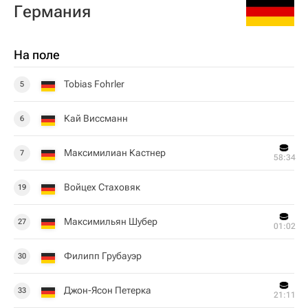
Германия
На поле
Tobias Fohrler
5
Кай Виссманн
6
Максимилиан Кастнер
7
58:34
Войцех Стаховяк
19
Максимильян Шубер
27
01:02
Филипп Грубауэр
30
Джон-Ясон Петерка
33
21:11