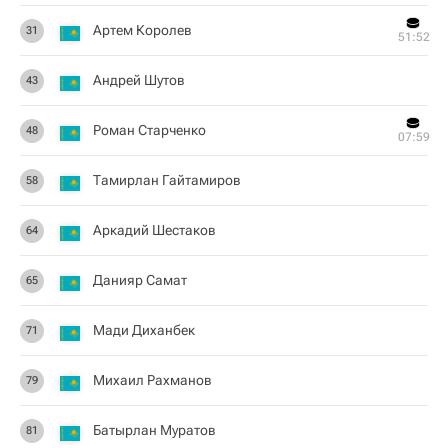
Артем Королев
31
51:52
Андрей Шутов
43
Роман Старченко
48
07:59
Тамирлан Гайтамиров
58
Аркадий Шестаков
64
Данияр Самат
65
Мади Диханбек
71
Михаил Рахманов
79
Батырлан Муратов
81