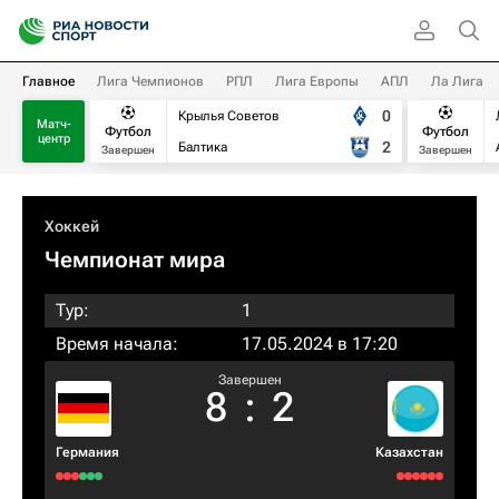
Главное
Лига Чемпионов
РПЛ
Лига Европы
АПЛ
Ла Лига
0
Крылья Советов
Матч-
Футбол
Футбол
центр
2
Балтика
Завершен
Завершен
Хоккей
Чемпионат мира
Тур:
1
Время начала:
17.05.2024 в 17:20
Завершен
8
:
2
Германия
Казахстан