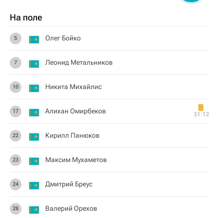
На поле
Олег Бойко
5
Леонид Метальников
7
Никита Михайлис
10
Алихан Омирбеков
17
31:12
Кирилл Панюков
22
Максим Мухаметов
23
Дмитрий Бреус
24
Валерий Орехов
28