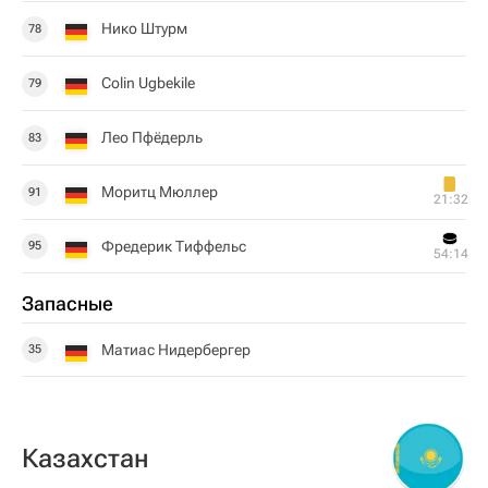
Нико Штурм
78
Colin Ugbekile
79
Лео Пфёдерль
83
Моритц Мюллер
91
21:32
Фредерик Тиффельс
95
54:14
Запасные
Матиас Нидербергер
35
Казахстан