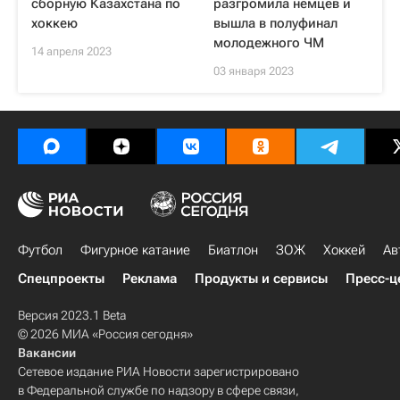
сборную Казахстана по
разгромила немцев и
хоккею
вышла в полуфинал
молодежного ЧМ
14 апреля 2023
03 января 2023
Футбол
Фигурное катание
Биатлон
ЗОЖ
Хоккей
Ав
Спецпроекты
Реклама
Продукты и сервисы
Пресс-ц
Версия 2023.1 Beta
© 2026 МИА «Россия сегодня»
Вакансии
Сетевое издание РИА Новости зарегистрировано
в Федеральной службе по надзору в сфере связи,