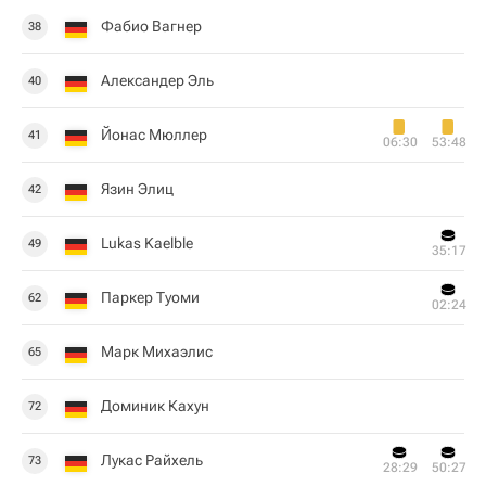
Фабио Вагнер
38
Александер Эль
40
Йонас Мюллер
41
06:30
53:48
Язин Элиц
42
Lukas Kaelble
49
35:17
Паркер Туоми
62
02:24
Марк Михаэлис
65
Доминик Кахун
72
Лукас Райхель
73
28:29
50:27