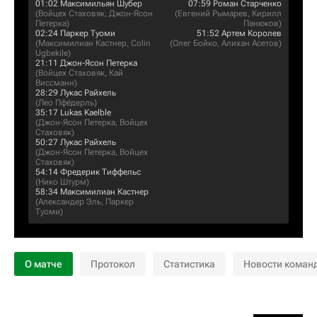
01:02
Максимильян Шубер
07:59
Роман Старченко
(
Войцех Стаховяк
,
Джон-Ясон
(
Евгений Рымарев
,
Кирилл
Петерка
)
Панюков
)
02:24
Паркер Туоми
51:52
Артем Королев
(
Максимилиан Кастнер
,
Colin
(
Олег Бойко
,
Алихан Асетов
)
Ugbekile
)
21:11
Джон-Ясон Петерка
(
Войцех Стаховяк
,
Кай
Виссманн
)
28:29
Лукас Райхель
(
Лео Пфёдерль
)
35:17
Lukas Kaelble
(
Джон-Ясон Петерка
,
Войцех
Стаховяк
)
50:27
Лукас Райхель
(
Джон-Ясон Петерка
,
Войцех
Стаховяк
)
54:14
Фредерик Тиффельс
(
Нико Штурм
)
58:34
Максимилиан Кастнер
(
Александер Эль
,
Паркер
Туоми
)
О матче
Протокол
Статистика
Новости коман