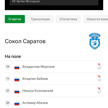
45‎’‎
Артем Молодцов
О матче
Трансляция
Статистика
Новости ком
Сокол Саратов
На поле
Владислав Морозов
10
60‎’‎
Владлен Бабаев
11
76‎’‎
Никита Козловский
21
87‎’‎
Астемир Абазов
23