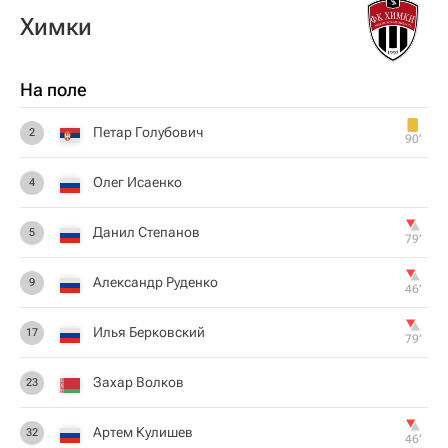
Химки
На поле
Петар Голубович
2
90‎’‎
Олег Исаенко
4
Данил Степанов
5
79‎’‎
Александр Руденко
9
46‎’‎
Илья Берковский
17
79‎’‎
Захар Волков
23
Артем Кулишев
32
46‎’‎