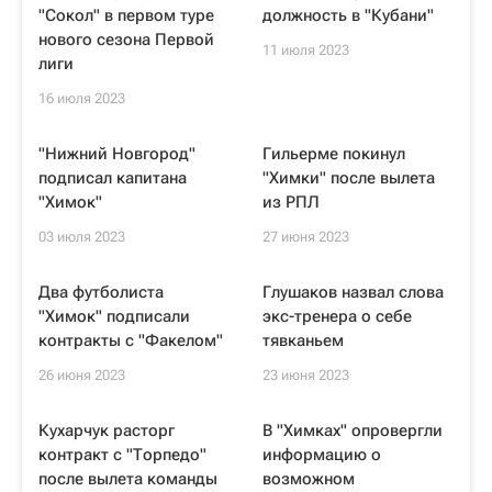
"Сокол" в первом туре
должность в "Кубани"
нового сезона Первой
11 июля 2023
лиги
16 июля 2023
"Нижний Новгород"
Гильерме покинул
подписал капитана
"Химки" после вылета
"Химок"
из РПЛ
03 июля 2023
27 июня 2023
Два футболиста
Глушаков назвал слова
"Химок" подписали
экс-тренера о себе
контракты с "Факелом"
тявканьем
26 июня 2023
23 июня 2023
Кухарчук расторг
В "Химках" опровергли
контракт с "Торпедо"
информацию о
после вылета команды
возможном