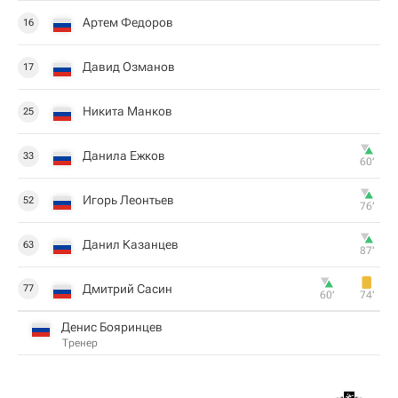
Артем Федоров
16
Давид Озманов
17
Никита Манков
25
Данила Ежков
33
60‎’‎
Игорь Леонтьев
52
76‎’‎
Данил Казанцев
63
87‎’‎
Дмитрий Сасин
77
60‎’‎
74‎’‎
Денис Бояринцев
Тренер