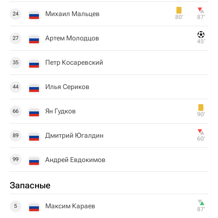
Михаил Мальцев
24
80‎’‎
87‎’‎
Артем Молодцов
27
45‎’‎
Петр Косаревский
35
Илья Сериков
44
Ян Гудков
66
90‎’‎
Дмитрий Югалдин
89
60‎’‎
Андрей Евдокимов
99
Запасные
Максим Караев
5
87‎’‎