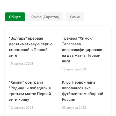
Общее
Сокол (Саратов)
Химки
"Волгарь" прервал
Тренера "Химок"
десятиматчевую серию
Талалаева
поражений в Первой
дисквалифицировали
лиге
на два матча Первой
лиги
19 августа 2023
16 августа 2023
"Химки" обыграли
Клуб Первой лиги
"Родину" и победили в
пополнился экс-
третьем матче Первой
футболистом сборной
лиги кряду
России
12 августа 2023
09 августа 2023