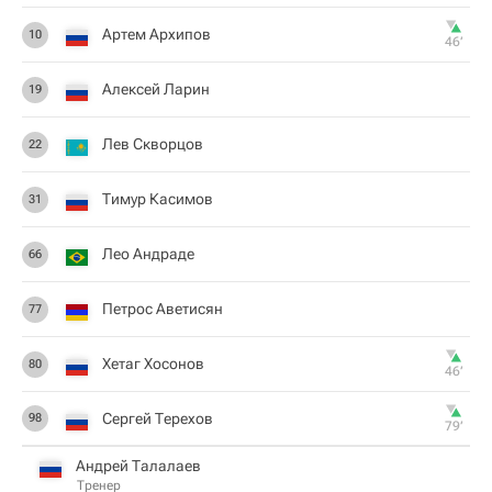
Артем Архипов
10
46‎’‎
Алексей Ларин
19
Лев Скворцов
22
Тимур Касимов
31
Лео Андраде
66
Петрос Аветисян
77
Хетаг Хосонов
80
46‎’‎
Сергей Терехов
98
79‎’‎
Андрей Талалаев
Тренер