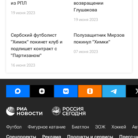
из РПЛ
возвращении
Глушакова
19 июня 2023
19 июня 2023
Сербский футболист
Полузащитник Мирзов
"Химок" покинет клуб и
покинул "Химки"
подпишет контракт с
07 июня 2023
"Партизаном"
16 июня 2023
Футбол
Фигурное катание
Биатлон
ЗОЖ
Хоккей
Ав
Спецпроекты
Реклама
Продукты и сервисы
Пресс-ц