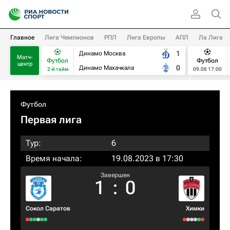
Главное
Лига Чемпионов
РПЛ
Лига Европы
АПЛ
Ла Лига
1
Динамо Москва
Матч-
Футбол
Футбол
центр
0
Динамо Махачкала
2-й тайм
09.08 17:00
Футбол
Первая лига
Тур:
6
Время начала:
19.08.2023 в 17:30
Завершен
1
:
0
Сокол Саратов
Химки