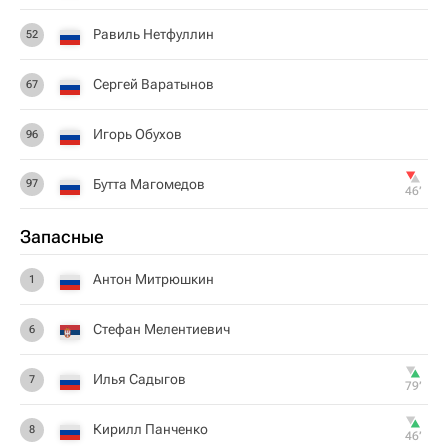
Равиль Нетфуллин
52
Сергей Варатынов
67
Игорь Обухов
96
Бутта Магомедов
97
46‎’‎
Запасные
Антон Митрюшкин
1
Стефан Мелентиевич
6
Илья Садыгов
7
79‎’‎
Кирилл Панченко
8
46‎’‎