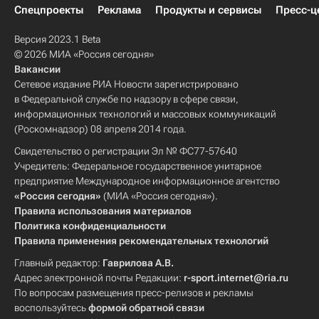
Спецпроекты
Реклама
Продукты и сервисы
Пресс-ц
Версия 2023.1 Beta
© 2026 МИА «Россия сегодня»
Вакансии
Сетевое издание РИА Новости зарегистрировано
в Федеральной службе по надзору в сфере связи,
информационных технологий и массовых коммуникаций
(Роскомнадзор) 08 апреля 2014 года.
Свидетельство о регистрации Эл № ФС77-57640
Учредитель: Федеральное государственное унитарное
предприятие Международное информационное агентство
«Россия сегодня»
(МИА «Россия сегодня»).
Правила использования материалов
Политика конфиденциальности
Правила применения рекомендательных технологий
Главный редактор:
Гаврилова А.В.
Адрес электронной почты Редакции:
r-sport.internet@ria.ru
По вопросам размещения пресс-релизов и рекламы
воспользуйтесь
формой обратной связи