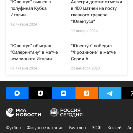
"Ювентус" вышел в
Аллегри достиг отметки
полуфинал Кубка
в 400 матчей на посту
Италии
главного тренера
"Ювентуса"
12 января 2024
11 января 2024
"Ювентус" обыграл
"Ювентус" победил
"Салернитану" в матче
"Фрозиноне" в матче
чемпионата Италии
Серии А
07 января 2024
23 декабря 2023
Футбол
Фигурное катание
Биатлон
ЗОЖ
Хоккей
Ав