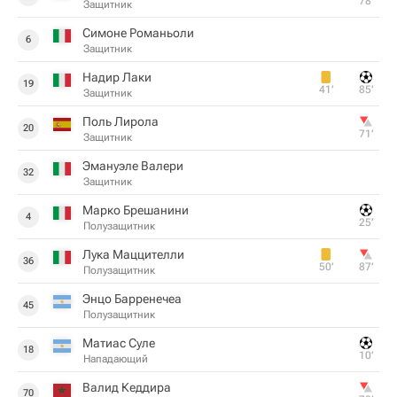
78‎’‎
Защитник
Симоне Романьоли
6
Защитник
Надир Лаки
19
41‎’‎
85‎’‎
Защитник
Поль Лирола
20
71‎’‎
Защитник
Эмануэле Валери
32
Защитник
Марко Брешанини
4
25‎’‎
Полузащитник
Лука Маццителли
36
50‎’‎
87‎’‎
Полузащитник
Энцо Барренечеа
45
Полузащитник
Матиас Суле
18
10‎’‎
Нападающий
Валид Кеддира
70