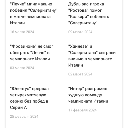
"Лечче" минимально
Дубль экс-игрока
победил "Салернитану"
"Ростова" помог
в матче чемпионата
"Кальяри" победить
Италии
"Салернитану"
16 марта 2024
09 марта 2024
"Фрозиноне" не смог
"Удинезе" и
обыграть "Лечче" в
"Салернитана" сыграли
чемпионате Италии
вничью в чемпионате
Италии
03 марта 2024
02 марта 2024
"Ювентус" прервал
"Интер" разгромил
четырехматчевую
худшую команду
серию без побед в
чемпионата Италии
Серии А
17 февраля 2024
25 февраля 2024