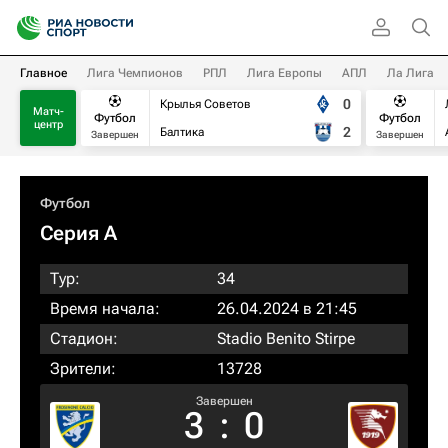
Главное
Лига Чемпионов
РПЛ
Лига Европы
АПЛ
Ла Лига
0
Крылья Советов
Матч-
Футбол
Футбол
центр
2
Балтика
Завершен
Завершен
Футбол
Серия А
Тур:
34
Время начала:
26.04.2024 в 21:45
Стадион:
Stadio Benito Stirpe
Зрители:
13728
Завершен
3
:
0