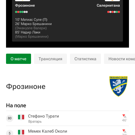
Фрозиноне
Салернитана
10‎’‎
Матиас Суле
(П)
26‎’‎
Марко Брешанини
(
Эмануэле Валери
)
85‎’‎
Надир Лаки
(
Марко Брешанини
)
О матче
Трансляция
Статистика
Новости ком
Фрозиноне
На поле
Стефано Турати
80
46‎’‎
Вратарь
Мемех Калеб Околи
5