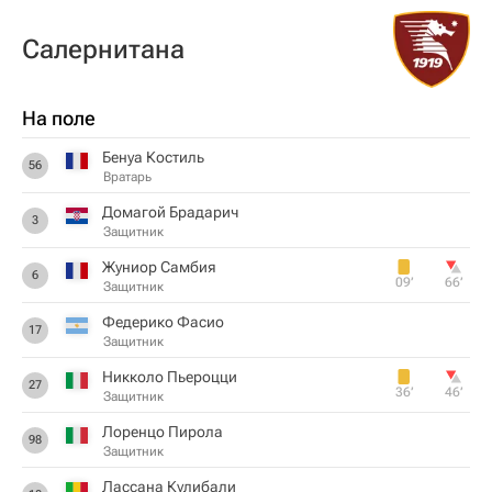
Салернитана
На поле
Бенуа Костиль
56
Вратарь
Домагой Брадарич
3
Защитник
Жуниор Самбия
6
09‎’‎
66‎’‎
Защитник
Федерико Фасио
17
Защитник
Никколо Пьероцци
27
36‎’‎
46‎’‎
Защитник
Лоренцо Пирола
98
Защитник
Лассана Кулибали