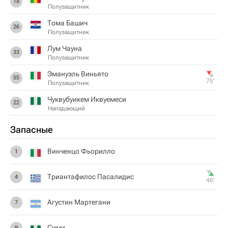
18
Полузащитник
Тома Башич
26
Полузащитник
Лум Чауна
33
Полузащитник
Эмануэль Виньято
55
75‎’‎
Полузащитник
Чуквубуикем Иквуемеси
22
Нападающий
Запасные
Винченцо Фьорилло
1
Триантафилос Пасалидис
4
46‎’‎
Агустин Мартегани
7
Сими
9