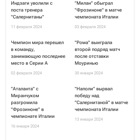
Индзаги уволили с
"Милан" обыграл
поста тренера
"Фрозиноне" в матче
"Салернитаны"
чемпионата Италии
11 февраля 2024
03 февраля 2024
Чемпион мира перешел
"Рома" выиграла
в команду,
второй подряд матч
занимающую последнее
после отставки
место в Серии А
Моуринью
02 февраля 2024
30 января 2024
"Аталанта" с
"Наполи" вырвал
Миранчуком
победу над
разгромила
"Салернитаной" в матче
"Фрозиноне" в
чемпионата Италии
чемпионате Италии
13 января 2024
16 января 2024