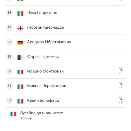
87‎’‎
Лука Гарритано
16
Георгий Квернадзе
17
Ариджон Ибрагимович
27
Фарес Геджемис
29
Иларио Монтеризи
30
78‎’‎
Микеле Черофолини
31
46‎’‎
Кевин Бонифаци
33
71‎’‎
Эусебио ди Франческо
Тренер