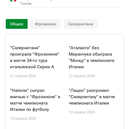
Тренер
Общее
Фрозиноне
Салернитана
"Салернитана"
"Аталанта" без
проиграла "Фрозиноне"
Миранчука обыграла
в матче 34‑го тура
"Монцу" в чемпионате
итальянской Серии А
Италии
27 апреля 2024
21 апреля 2024
"Наполи" сыграл
"Лацио" разгромил
вничью с "Фрозиноне" в
"Салернитану" в матче
матче чемпионата
чемпионата Италии
Италии по футболу
12 апреля 2024
14 апреля 2024