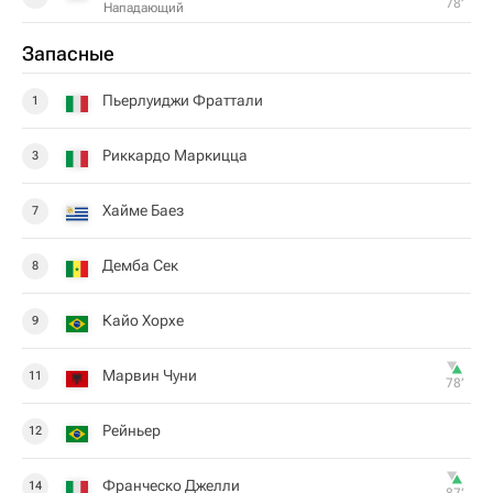
78‎’‎
Нападающий
Запасные
Пьерлуиджи Фраттали
1
Риккардо Маркицца
3
Хайме Баез
7
Демба Сек
8
Кайо Хорхе
9
Марвин Чуни
11
78‎’‎
Рейньер
12
Франческо Джелли
14