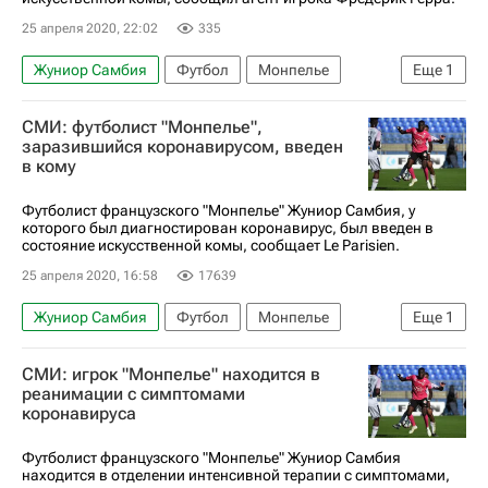
25 апреля 2020, 22:02
335
Жуниор Самбия
Футбол
Монпелье
Еще
1
Спорт в условиях пандемии коронавируса
СМИ: футболист "Монпелье",
заразившийся коронавирусом, введен
в кому
Футболист французского "Монпелье" Жуниор Самбия, у
которого был диагностирован коронавирус, был введен в
состояние искусственной комы, сообщает Le Parisien.
25 апреля 2020, 16:58
17639
Жуниор Самбия
Футбол
Монпелье
Еще
1
Спорт в условиях пандемии коронавируса
СМИ: игрок "Монпелье" находится в
реанимации с симптомами
коронавируса
Футболист французского "Монпелье" Жуниор Самбия
находится в отделении интенсивной терапии с симптомами,