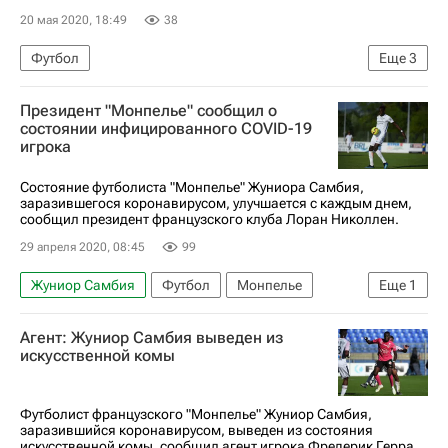
20 мая 2020, 18:49
38
Футбол
Еще
3
Чемпионат Франции по футболу (Лига 1)
Президент "Монпелье" сообщил о
Монпелье
состоянии инфицированного COVID-19
игрока
Спорт в условиях пандемии коронавируса
Состояние футболиста "Монпелье" Жуниора Самбия,
заразившегося коронавирусом, улучшается с каждым днем,
сообщил президент французского клуба Лоран Николлен.
29 апреля 2020, 08:45
99
Жуниор Самбия
Футбол
Монпелье
Еще
1
Спорт в условиях пандемии коронавируса
Агент: Жуниор Самбия выведен из
искусственной комы
Футболист французского "Монпелье" Жуниор Самбия,
заразившийся коронавирусом, выведен из состояния
искусственной комы, сообщил агент игрока Фредерик Герра.