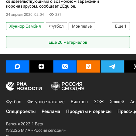
свидетельствующими о возможном заражении
коронавирусом, сообщает L'Equipe.
24 апреля 2020, 02:04
287
Жуниор Самбия
Футбол
Монпелье
Еще
1
Спорт в условиях пандемии коронавируса
Еще 20 материалов
Футбол
Фигурное катание
Биатлон
ЗОЖ
Хоккей
Ав
Спецпроекты
Реклама
Продукты и сервисы
Пресс-ц
Версия 2023.1 Beta
© 2026 МИА «Россия сегодня»