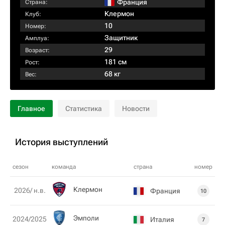
Франция
Страна:
Клермон
Клуб:
10
Номер:
Защитник
Амплуа:
29
Возраст:
181 см
Рост:
68 кг
Вес:
Главное
Статистика
Новости
История выступлений
сезон
команда
страна
номер
Клермон
2026/ н.в.
Франция
10
Эмполи
2024/2025
Италия
7