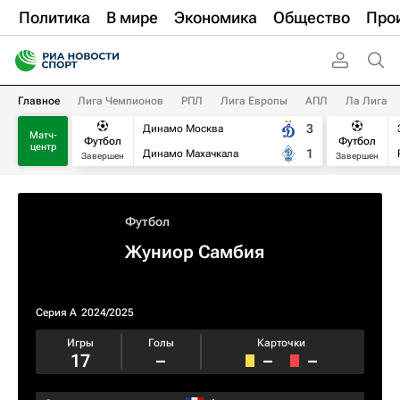
Политика
В мире
Экономика
Общество
Про
Главное
Лига Чемпионов
РПЛ
Лига Европы
АПЛ
Ла Лига
3
Динамо Москва
Матч-
Футбол
Футбол
центр
1
Динамо Махачкала
Завершен
Завершен
Футбол
Жуниор Самбия
Серия А
2024/2025
Игры
Голы
Карточки
17
–
–
–