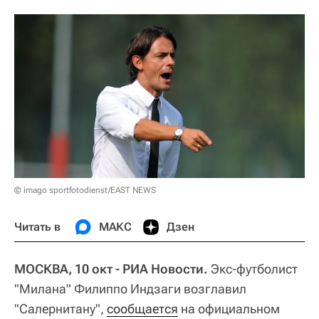
© imago sportfotodienst/EAST NEWS
Читать в
МАКС
Дзен
МОСКВА, 10 окт - РИА Новости.
Экс-футболист
"Милана" Филиппо Индзаги возглавил
"Салернитану",
сообщается
на официальном