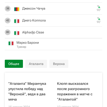
Джексон Чачуа
38
90‎’‎
Диего Коппола
42
90‎’‎
Alphadjo Cisse
80
Марко Барони
Тренер
Общее
Аталанта
Верона
"Аталанта" Миранчука
Клопп высказался
упустила победу над
после разгромного
"Вероной", ведя в два
поражения в матче с
мяча
"Аталантой"
15 апреля 2024
12 апреля 2024