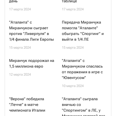
день
таблице
17 марта 2024
17 марта 2024
"Аталанта" с
Передача Миранчука
Миранчуком сыграет
помогла "Аталанте"
против "Ливерпуля" в
обыграть "Спортинг" и
1/4 финала Лиги Европы
выйти в 1/4 ЛЕ
15 марта 2024
15 марта 2024
Миранчук подорожал на
"Аталанта" с
1,5 миллиона евро
Миранчуком спаслась
от поражения в игре с
12 марта 2024
"Ювентусом"
10 марта 2024
"Верона" победила
"Аталанта" сыграла
"Лечче" в матче
вничью со
чемпионата Италии
"Спортингом" в ЛЕ, у