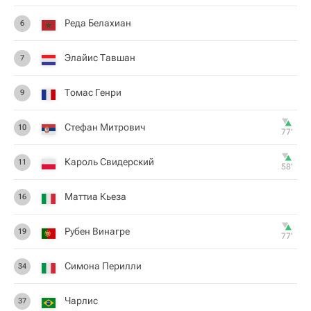
Реда Белахиан
6
Элайис Тавшан
7
Томас Генри
9
Стефан Митрович
10
77‎’‎
Кароль Свидерский
11
58‎’‎
Маттиа Кьеза
16
Рубен Винагре
19
77‎’‎
Симона Перилли
34
Чарлис
37