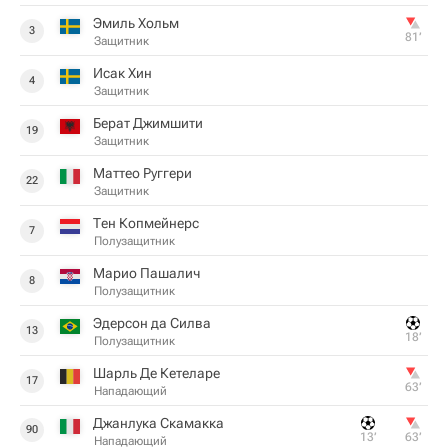
Эмиль Хольм
3
81‎’‎
Защитник
Исак Хин
4
Защитник
Берат Джимшити
19
Защитник
Маттео Руггери
22
Защитник
Тен Копмейнерс
7
Полузащитник
Марио Пашалич
8
Полузащитник
Эдерсон да Силва
13
18‎’‎
Полузащитник
Шарль Де Кетеларе
17
63‎’‎
Нападающий
Джанлука Скамакка
90
13‎’‎
63‎’‎
Нападающий