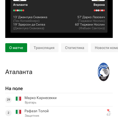
Аталанта
Верона
13‎’‎
Джанлука Скамакка
57‎’‎
Дарко Лазович
(
Тен Копмейнерс
)
(
Тиджани Нослин
)
19‎’‎
Эдерсон да Силва
60‎’‎
Тиджани Нослин
(
Джанлука Скамакка
)
(
Фабьен Сантонз
)
О матче
Трансляция
Статистика
Новости ком
Аталанта
На поле
Марко Карнесекки
29
Вратарь
Рафаэл Толой
2
63‎’‎
Защитник