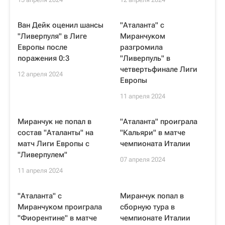
Ван Дейк оценил шансы
"Аталанта" с
"Ливерпуля" в Лиге
Миранчуком
Европы после
разгромила
поражения 0:3
"Ливерпуль" в
четвертьфинале Лиги
12 апреля 2024
Европы
11 апреля 2024
Миранчук не попал в
"Аталанта" проиграла
состав "Аталанты" на
"Кальяри" в матче
матч Лиги Европы с
чемпионата Италии
"Ливерпулем"
07 апреля 2024
11 апреля 2024
"Аталанта" с
Миранчук попал в
Миранчуком проиграла
сборную тура в
"Фиорентине" в матче
чемпионате Италии