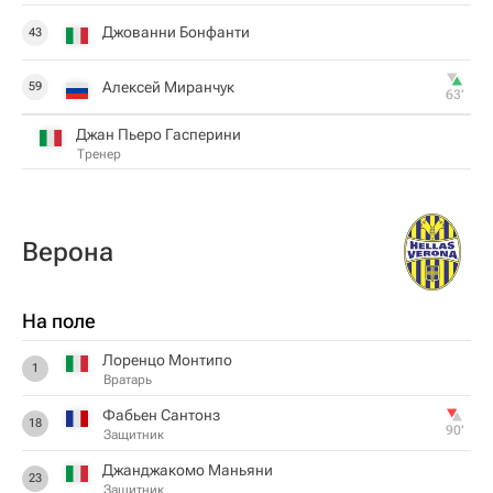
Джованни Бонфанти
43
Алексей Миранчук
59
63‎’‎
Джан Пьеро Гасперини
Тренер
Верона
На поле
Лоренцо Монтипо
1
Вратарь
Фабьен Сантонз
18
90‎’‎
Защитник
Джанджакомо Маньяни
23
Защитник