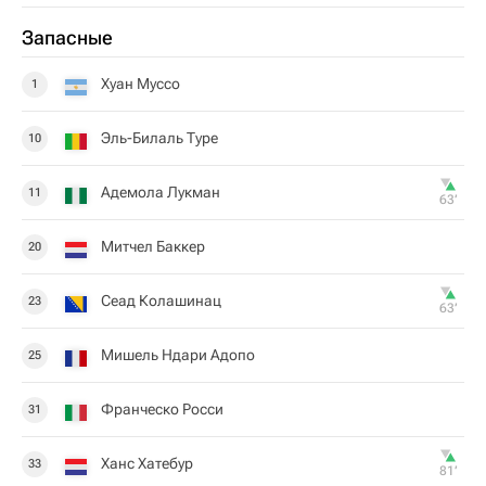
Запасные
Хуан Муссо
1
Эль-Билаль Туре
10
Адемола Лукман
11
63‎’‎
Митчел Баккер
20
Сеад Колашинац
23
63‎’‎
Мишель Ндари Адопо
25
Франческо Росси
31
Ханс Хатебур
33
81‎’‎