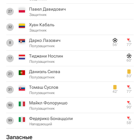
Павел Давидович
27
Защитник
Хуан Кабаль
32
Защитник
Дарко Лазович
8
56‎’‎
77‎’‎
Полузащитник
Тиджани Нослин
17
60‎’‎
Полузащитник
Даниэль Силва
21
83‎’‎
Полузащитник
Томаш Суслов
31
42‎’‎
77‎’‎
Полузащитник
Майкл Фолоруншо
90
90‎’‎
Полузащитник
Федерико Бонаццоли
99
58‎’‎
Нападающий
Запасные