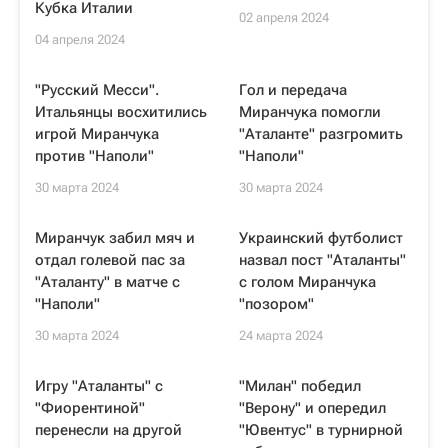
Кубка Италии
02 апреля 2024
04 апреля 2024
"Русский Месси".
Гол и передача
Итальянцы восхитились
Миранчука помогли
игрой Миранчука
"Аталанте" разгромить
против "Наполи"
"Наполи"
30 марта 2024
30 марта 2024
Миранчук забил мяч и
Украинский футболист
отдал голевой пас за
назвал пост "Аталанты"
"Аталанту" в матче с
с голом Миранчука
"Наполи"
"позором"
30 марта 2024
24 марта 2024
Игру "Аталанты" с
"Милан" победил
"Фиорентиной"
"Верону" и опередил
перенесли на другой
"Ювентус" в турнирной