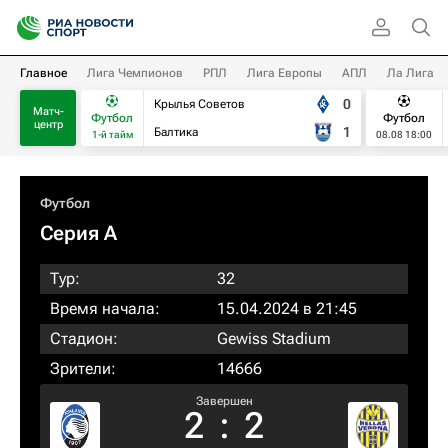
Главное
Лига Чемпионов
РПЛ
Лига Европы
АПЛ
Ла Лига
0
Крылья Советов
Матч-
Футбол
Футбол
центр
1
Балтика
1-й тайм
08.08 18:00
Футбол
Серия А
Тур:
32
Время начала:
15.04.2024 в 21:45
Стадион:
Gewiss Stadium
Зрители:
14666
Завершен
2
:
2