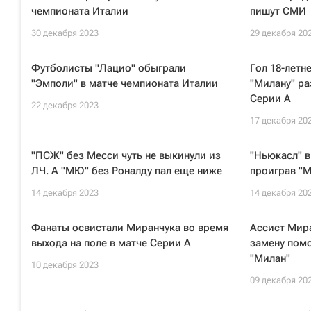
чемпионата Италии
пишут СМИ
30 декабря 2023
29 декабря 20
Футболисты "Лацио" обыграли
Гол 18-летн
"Эмполи" в матче чемпионата Италии
"Милану" ра
Серии А
22 декабря 2023
17 декабря 20
"ПСЖ" без Месси чуть не выкинули из
"Ньюкасл" в
ЛЧ. А "МЮ" без Роналду пал еще ниже
проиграв "М
14 декабря 2023
14 декабря 20
Фанаты освистали Миранчука во время
Ассист Мира
выхода на поле в матче Серии А
замену помо
"Милан"
10 декабря 2023
09 декабря 20