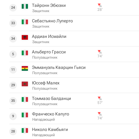
Тайронн Эбюэхи
24
28‎’‎
Защитник
Себастьяно Луперто
33
Защитник
Ардиан Исмайли
34
Защитник
Альберто Грасси
5
74‎’‎
Полузащитник
Эммануэль Кварцин Гьяси
11
Полузащитник
Юссеф Малех
29
Полузащитник
Томмазо Балданци
35
57‎’‎
Полузащитник
Франческо Капуто
9
74‎’‎
Нападающий
Николо Камбьяги
28
Нападающий