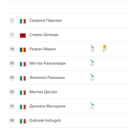
Самуэле Перизан
1
Стивен Шпенди
7
Рэзван Марин
18
74‎’‎
81‎’‎
Маттео Кансельери
20
57‎’‎
Филиппо Раноккья
22
28‎’‎
Маттиа Дестро
23
Даниэль Мальдини
27
74‎’‎
Gabriele Indragoli
38