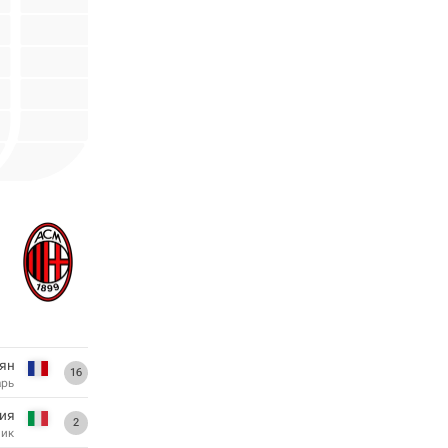
ян
16
арь
ия
2
ник