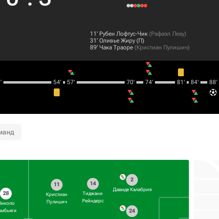
11‎’‎
Рубен Лофтус-Чик
(
Рафаэл Леау
)
31‎’‎
Оливье Жиру
(П)
89‎’‎
Чака Траоре
(
Кристиан Пулишич
)
‎
54‎’‎
57‎’‎
70‎’‎
74‎’‎
81‎’‎
84‎’‎
88‎’‎
манд
2
14
11
Давиде Калабрия
28
Тиджани
Кристиан
Рейндерс
Пулишич
Николо
24
амбьяги