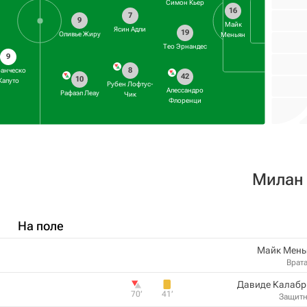
Симон Кьер
16
7
9
Майк
Ясин Адли
19
Оливье Жиру
Меньян
Тео Эрнандес
9
8
анческо
42
10
Капуто
Рубен Лофтус-
Алессандро
Рафаэл Леау
Чик
Флоренци
Милан
На поле
Майк Мень
Врат
Давиде Калабр
70‎’‎
41‎’‎
Защит