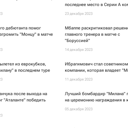
последнее место в Серии A к
23
23 декабря 2023
его дебютанта помог
Мбаппе раскритиковал решен
згромить "Монцу" в матче
главного тренера в матче с
"Боруссией"
23
14 декабря 2023
ылетел из еврокубков,
Ибрагимович стал советником
илану" в последнем туре
компании, которая владеет "
23
11 декабря 2023
нчука после выхода на
Лучший бомбардир "Милана" 
г "Аталанте" победить
на церемонию награждения в 
05 декабря 2023
23