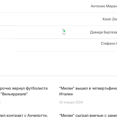
Антонио Миран
Kevin Zer
Давиде Бартез
70‎’‎
Стефано
рочно вернул футболиста
"Милан" вышел в четвертьфин
 "Вильярреале"
Италии
4
03 января 2024
лил контракт с Анчелотти,
"Милан" сыграл вничью с за