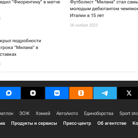
едил "Фиорентину" в матче
Футболист "Милана" стал сам
молодым дебютантом чемпио
Италии в 15 лет
3
26 ноября 2023
скрыл подробности
грока "Милана" в
ставках
3
иатлон
ЗОЖ
Хоккей
Авто/мото
Единоборства
Sport sto
ма
Продукты и сервисы
Пресс-центр
Об агентстве
Ко