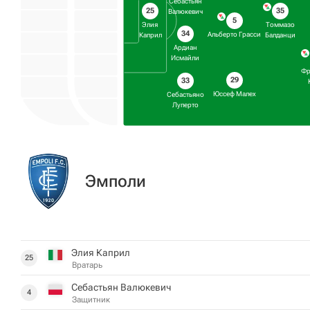
Себастьян
25
35
Валюкевич
5
Элия ​​
Томмазо
34
Альберто Грасси
Каприл
Балданци
Ардиан
Исмайли
Фр
29
33
Юссеф Малех
Себастьяно
Луперто
Эмполи
Элия ​​Каприл
25
Вратарь
Себастьян Валюкевич
4
Защитник