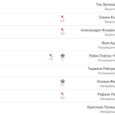
Тео Эрнан
Защит
Симон Кь
84‎’‎
Защит
Алессандро Флорен
35‎’‎
Защит
Ясин А
Полузащит
Рубен Лофтус-
70‎’‎
11‎’‎
Полузащит
Тиджани Рейнде
Полузащит
Оливье Жи
31‎’‎
Нападающ
Рафаэл Ле
84‎’‎
Нападающ
Кристиан Пулиш
Нападающ