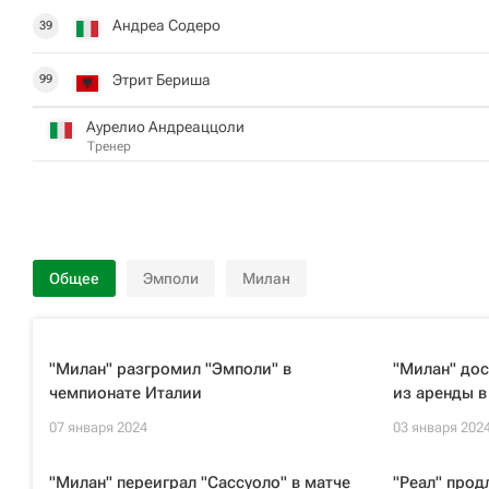
Андреа Содеро
39
Этрит Бериша
99
Аурелио Андреаццоли
Тренер
Общее
Эмполи
Милан
"Милан" разгромил "Эмполи" в
"Милан" дос
чемпионате Италии
из аренды в
07 января 2024
03 января 202
"Милан" переиграл "Сассуоло" в матче
"Реал" прод