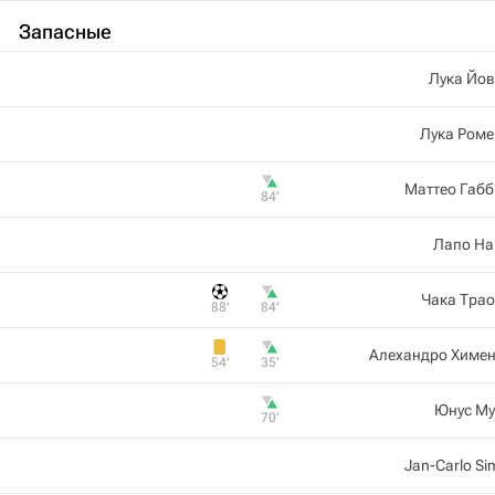
Запасные
Лука Йов
Лука Роме
Маттео Габ
84‎’‎
Лапо На
Чака Тра
88‎’‎
84‎’‎
Алехандро Химен
54‎’‎
35‎’‎
Юнус Му
70‎’‎
Jan-Carlo Si