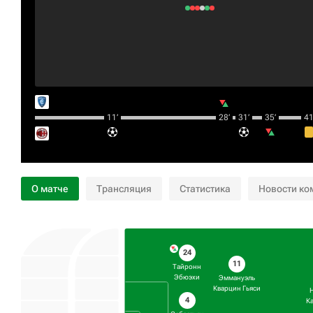
11‎’‎
28‎’‎
31‎’‎
35‎’‎
41‎’
О матче
Трансляция
Статистика
Новости ко
24
11
Тайронн
Эбюэхи
Эммануэль
Кварцин Гьяси
4
К