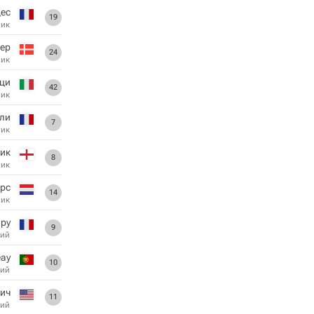
дес
19
ник
ер
24
ник
ци
42
ник
дли
7
ник
Чик
8
ник
рс
14
ник
ру
9
ий
ау
10
ий
ич
11
ий