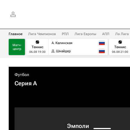
Главное
Лига Чемпионов
РПЛ
Лига Европы
АПЛ
Ла Лига
А. Калинская
Матч-
Теннис
Теннис
центр
Д. Шнайдер
06.08 19:30
06.08 21:00
Футбол
Серия А
Эмполи