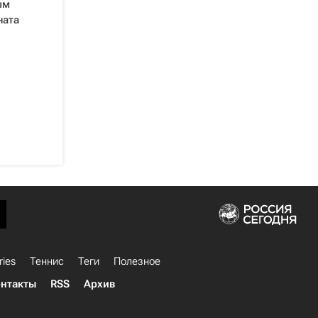
ым
ната
ries
Теннис
Теги
Полезное
нтакты
RSS
Архив