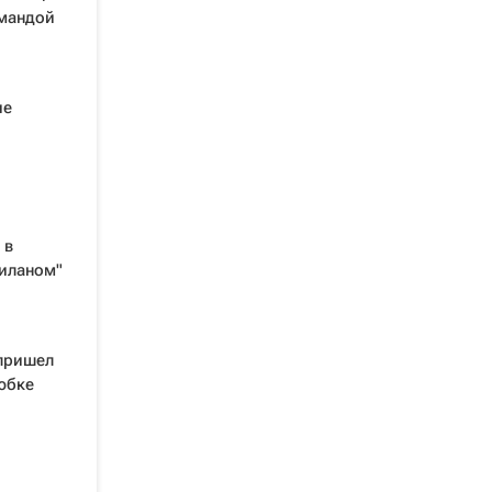
омандой
ие
 в
Миланом"
пришел
юбке