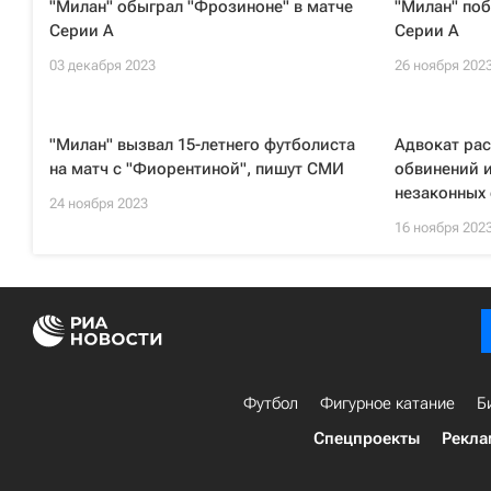
"Милан" обыграл "Фрозиноне" в матче
"Милан" поб
Серии А
Серии А
03 декабря 2023
26 ноября 202
"Милан" вызвал 15-летнего футболиста
Адвокат ра
на матч с "Фиорентиной", пишут СМИ
обвинений и
незаконных 
24 ноября 2023
16 ноября 202
Футбол
Фигурное катание
Б
Спецпроекты
Рекла