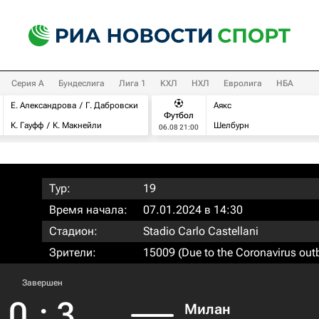
Серия А
Бундеслига
Лига 1
КХЛ
НХЛ
Евролига
НБА
Е. Александрова
Г. Дабровски
Аякс
Футбол
К. Гауфф
К. Макнейли
Шелбурн
06.08 21:00
Тур:
19
Время начала:
07.01.2024 в 14:30
Стадион:
Stadio Carlo Castellani
Зрители:
15009 (Due to the Coronavirus out
Завершен
0
:
3
Милан