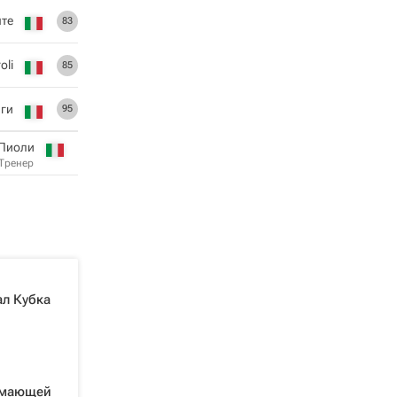
те
83
oli
85
аги
95
 Пиоли
Тренер
ал Кубка
нимающей