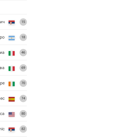
ич
15
ро
18
биа
46
ва
69
оре
70
ес
74
са
80
mic
82