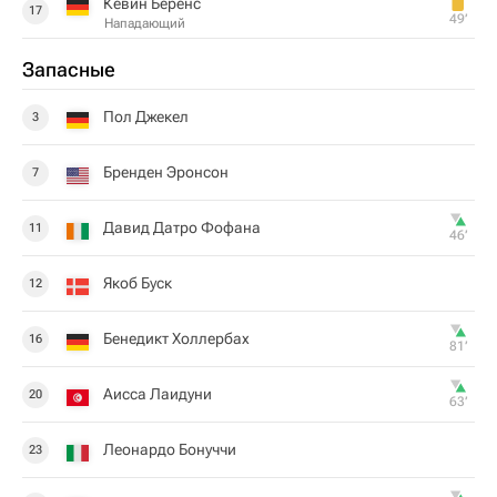
Кевин Беренс
17
49‎’‎
Нападающий
Запасные
Пол Джекел
3
Бренден Эронсон
7
Давид Датро Фофана
11
46‎’‎
Якоб Буск
12
Бенедикт Холлербах
16
81‎’‎
Аисса Лаидуни
20
63‎’‎
Леонардо Бонуччи
23