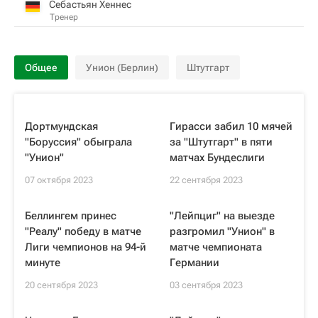
Себастьян Хеннес
Тренер
Общее
Унион (Берлин)
Штутгарт
Дортмундская
Гирасси забил 10 мячей
"Боруссия" обыграла
за "Штутгарт" в пяти
"Унион"
матчах Бундеслиги
07 октября 2023
22 сентября 2023
Беллингем принес
"Лейпциг" на выезде
"Реалу" победу в матче
разгромил "Унион" в
Лиги чемпионов на 94-й
матче чемпионата
минуте
Германии
20 сентября 2023
03 сентября 2023