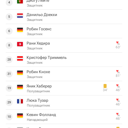
Диогу Лейте
4
Защитник
Данильо Доекхи
5
Защитник
Робин Госенс
6
Защитник
Рани Хедира
8
63‎’‎
Защитник
Кристофер Триммель
28
Защитник
Робин Кнохе
31
81‎’‎
Защитник
Яник Хаберер
19
34‎’‎
46‎’‎
Полузащитник
Люка Тузар
29
46‎’‎
Полузащитник
Кевин Фолланд
10
46‎’‎
Нападающий