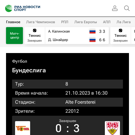
Главное
Лига Чемпионов
РПЛ
Лига Европы
АПЛ
Ла Лига
3
3
А. Калинская
Матч-
Теннис
Теннис
центр
6
6
Д. Шнайдер
Завершен
Завершен
Футбол
Бундеслига
Тур:
8
Время начала:
21.10.2023 в 16:30
Стадион:
Alte Foersterei
Зрители:
22012
Завершен
0
:
3