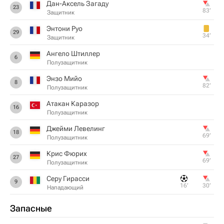
Дан-Аксель Загаду
23
83‎’‎
Защитник
Энтони Руо
29
34‎’‎
Защитник
Ангело Штиллер
6
Полузащитник
Энзо Мийо
8
82‎’‎
Полузащитник
Атакан Каразор
16
Полузащитник
Джейми Левелинг
18
69‎’‎
Полузащитник
Крис Фюрих
27
69‎’‎
Полузащитник
Серу Гирасси
9
16‎’‎
30‎’‎
Нападающий
Запасные