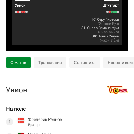
Унион
Штутгарт
16‎’‎
Серу Гирасси
(
Энтони Руо
)
81‎’‎
Силла Вамангитука
(
Энзо Мийо
)
88‎’‎
Дениз Ундав
(
Чжон У Ён
)
О матче
Трансляция
Статистика
Новости ком
Унион
На поле
Фредерик Реннов
1
Вратарь