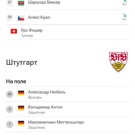
Шералдо Беккер
27
46‎’‎
Алекс Крал
33
46‎’‎
Урс Фишер
Тренер
Штутгарт
На поле
Александр Нюбель
33
Вратарь
Вальдемар Антон
2
Защитник
Максимилиан Миттельштедт
7
Защитник