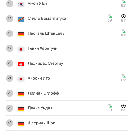
Чжон У Ён
10
82‎’‎
Силла Вамангитука
14
69‎’‎
81‎’‎
Паскаль Штенцель
15
83‎’‎
Генки Харагучи
17
Леонидас Стергиу
20
Хироки Ито
21
69‎’‎
Лилиан Эглофф
25
Дениз Ундав
26
30‎’‎
88‎’‎
Флориан Шок
42