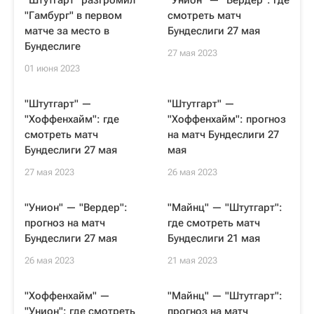
"Штутгарт" разгромил
"Унион" — "Вердер": где
"Гамбург" в первом
смотреть матч
матче за место в
Бундеслиги 27 мая
Бундеслиге
27 мая 2023
01 июня 2023
"Штутгарт" —
"Штутгарт" —
"Хоффенхайм": где
"Хоффенхайм": прогноз
смотреть матч
на матч Бундеслиги 27
Бундеслиги 27 мая
мая
27 мая 2023
26 мая 2023
"Унион" — "Вердер":
"Майнц" — "Штутгарт":
прогноз на матч
где смотреть матч
Бундеслиги 27 мая
Бундеслиги 21 мая
26 мая 2023
21 мая 2023
"Хоффенхайм" —
"Майнц" — "Штутгарт":
"Унион": где смотреть
прогноз на матч