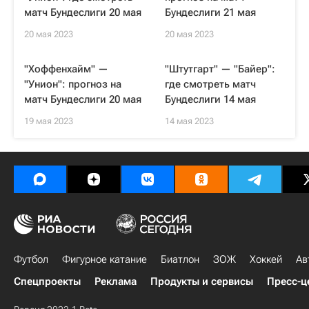
матч Бундеслиги 20 мая
Бундеслиги 21 мая
20 мая 2023
20 мая 2023
"Хоффенхайм" —
"Штутгарт" — "Байер":
"Унион": прогноз на
где смотреть матч
матч Бундеслиги 20 мая
Бундеслиги 14 мая
19 мая 2023
14 мая 2023
Футбол
Фигурное катание
Биатлон
ЗОЖ
Хоккей
Ав
Спецпроекты
Реклама
Продукты и сервисы
Пресс-ц