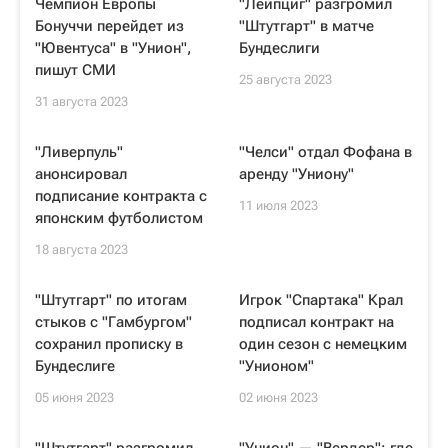
Чемпион Европы
"Лейпциг" разгромил
Бонуччи перейдет из
"Штутгарт" в матче
"Ювентуса" в "Унион",
Бундеслиги
пишут СМИ
25 августа 2023
31 августа 2023
"Ливерпуль"
"Челси" отдал Фофана в
анонсировал
аренду "Униону"
подписание контракта с
11 июля 2023
японским футболистом
18 августа 2023
"Штутгарт" по итогам
Игрок "Спартака" Крал
стыков с "Гамбургом"
подписал контракт на
сохранил прописку в
один сезон с немецким
Бундеслиге
"Унионом"
05 июня 2023
02 июня 2023