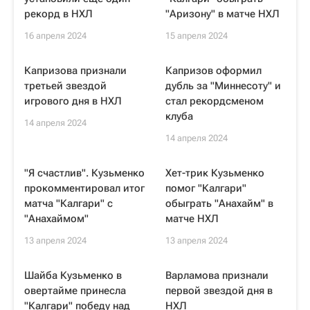
рекорд в НХЛ
"Аризону" в матче НХЛ
16 апреля 2024
15 апреля 2024
Капризова признали
Капризов оформил
третьей звездой
дубль за "Миннесоту" и
игрового дня в НХЛ
стал рекордсменом
клуба
14 апреля 2024
14 апреля 2024
"Я счастлив". Кузьменко
Хет-трик Кузьменко
прокомментировал итог
помог "Калгари"
матча "Калгари" с
обыграть "Анахайм" в
"Анахаймом"
матче НХЛ
13 апреля 2024
13 апреля 2024
Шайба Кузьменко в
Варламова признали
овертайме принесла
первой звездой дня в
"Калгари" победу над
НХЛ