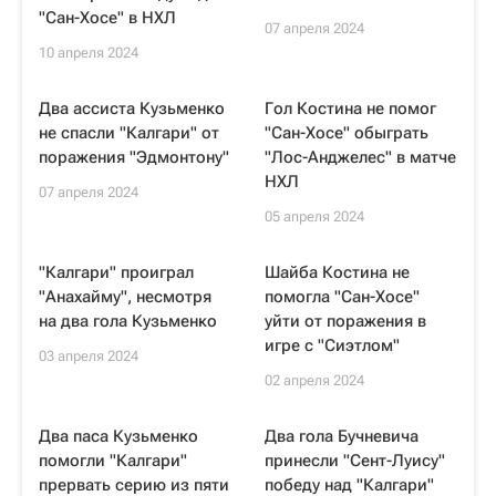
"Сан-Хосе" в НХЛ
07 апреля 2024
10 апреля 2024
Два ассиста Кузьменко
Гол Костина не помог
не спасли "Калгари" от
"Сан-Хосе" обыграть
поражения "Эдмонтону"
"Лос-Анджелес" в матче
НХЛ
07 апреля 2024
05 апреля 2024
"Калгари" проиграл
Шайба Костина не
"Анахайму", несмотря
помогла "Сан-Хосе"
на два гола Кузьменко
уйти от поражения в
игре с "Сиэтлом"
03 апреля 2024
02 апреля 2024
Два паса Кузьменко
Два гола Бучневича
помогли "Калгари"
принесли "Сент-Луису"
прервать серию из пяти
победу над "Калгари"