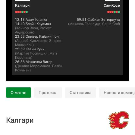
Калгари
Сан-Хосе
12:13
Адам Клапка
59:51
Фабиан Зеттерлунд
14:40
Блэйк Коулман
(
Микаэль Гранлунд
,
Collin Graf
)
(
Коннор Зари
,
Расмус
Андерссон
)
23:53
Оливер Кайлингтон
(
Андрей Кузьменко
,
Эндрю
Манжипан
)
25:59
Кевин Руни
(
Мартин Поспишил
,
Мэтт
Коронато
)
26:56
Маккензи Вигар
(
Даниил Мироманов
,
Блэйк
Коулман
)
О матче
Протокол
Статистика
Новости коман
Калгари