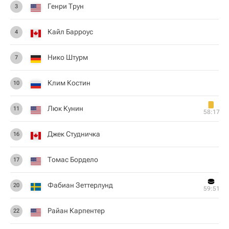
Генри Трун
3
Кайл Барроус
4
Нико Штурм
7
Клим Костин
10
Люк Кунин
11
58:17
Джек Студничка
16
Томас Бордело
17
Фабиан Зеттерлунд
20
59:51
Райан Карпентер
22