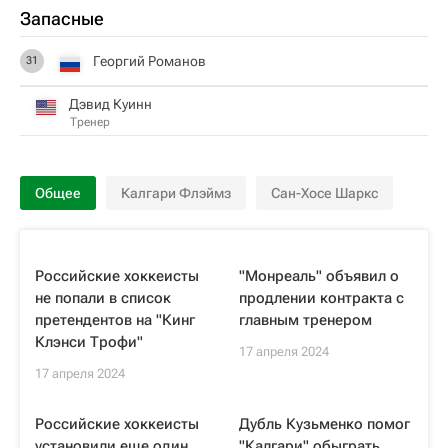
Запасные
Георгий Романов
31
Дэвид Куинн
Тренер
Общее
Калгари Флэймз
Сан-Хосе Шаркс
Российские хоккеисты
"Монреаль" объявил о
не попали в список
продлении контракта с
претендентов на "Кинг
главным тренером
Клэнси Трофи"
17 апреля 2024
17 апреля 2024
Российские хоккеисты
Дубль Кузьменко помог
установили еще один
"Калгари" обыграть