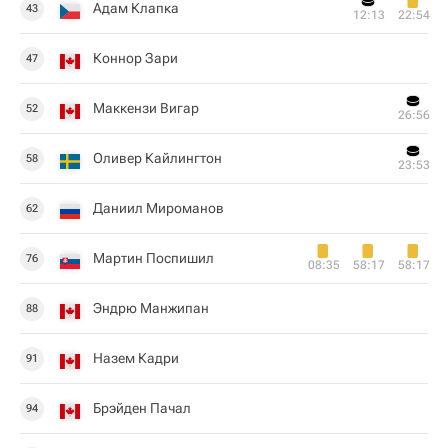
Адам Клапка
43
12:13
22:54
Коннор Зари
47
Маккензи Вигар
52
26:56
Оливер Кайлингтон
58
23:53
Даниил Мироманов
62
Мартин Поспишил
76
08:35
58:17
58:17
Эндрю Манжипан
88
Назем Кадри
91
Брэйден Пачал
94