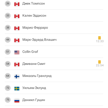
Джек Томпсон
26
Кален Эддисон
33
Марио Ферраро
38
Марк-Эдуард Влашич
44
12:33
Collin Graf
51
Дживани Смит
54
22:54
Микаэль Гранлунд
64
Уильям Эклунд
72
Даниил Гущин
75