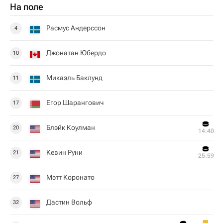
На поле
Расмус Андерссон
4
Джонатан Юбердо
10
Микаэль Баклунд
11
Егор Шарангович
17
Блэйк Коулман
20
14:40
Кевин Руни
21
25:59
Мэтт Коронато
27
Дастин Вольф
32