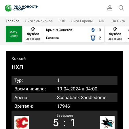
Главное
Лига Чемпионов
РПЛ
Лига Европы
АПЛ
Ла Лига
0
Крылья Советов
Матч-
Футбол
Футбол
центр
2
Балтика
Завершен
Завершен
Хоккей
НХЛ
Тур:
1
Время начала:
19.04.2024 в 04:00
Арена:
Scotiabank Saddledome
Зрители:
17946
Завершен
5
:
1