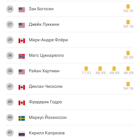
Зак Богосян
24
54:16
Джейк Луккини
27
54:16
Марк-Андре Флёри
29
Матс Цуккарелло
36
25:50
Райан Хартман
38
17:51
48:59
48:59
48:59
Деклан Чисхолм
47
54:16
Фредерик Годро
89
Маркус Йоханссон
90
Кирилл Капризов
97