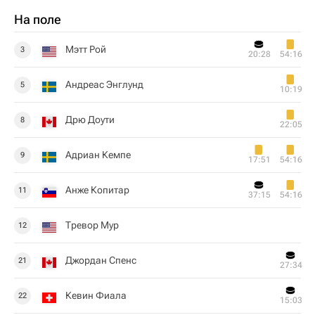
На поле
Мэтт Рой
3
20:28
54:16
Андреас Энглунд
5
10:19
Дрю Доути
8
22:05
Адриан Кемпе
9
17:51
54:16
Анже Копитар
11
37:15
54:16
Тревор Мур
12
Джордан Спенс
21
27:34
Кевин Фиала
22
15:03