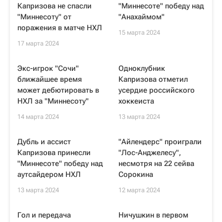
Капризова не спасли
"Миннесоте" победу над
"Миннесоту" от
"Анахаймом"
поражения в матче НХЛ
15 марта 2024
17 марта 2024
Экс-игрок "Сочи"
Одноклубник
ближайшее время
Капризова отметил
может дебютировать в
усердие российского
НХЛ за "Миннесоту"
хоккеиста
14 марта 2024
13 марта 2024
Дубль и ассист
"Айлендерс" проиграли
Капризова принесли
"Лос-Анджелесу",
"Миннесоте" победу над
несмотря на 22 сейва
аутсайдером НХЛ
Сорокина
13 марта 2024
12 марта 2024
Гол и передача
Ничушкин в первом