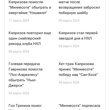
Капризова помогли
матче после
"Миннесоте" обыграть в
возвращения забросил
овертайме "Нэшвилл"
победную шайбу
11 марта 2024
09 марта 2024
Капризов повторил еще
Капризов стал первой
один снайперский
звездой дня в НХЛ
рекорд клуба НХЛ
04 марта 2024
08 марта 2024
Голевая передача
Хет-трик Капризова
Гаврикова помогла
принес "Миннесоте"
"Лос-Анджелесу"
победу над "Сан-Хосе"
обыграть "Нью-
04 марта 2024
Джерси"
04 марта 2024
Гол Тренина помог
"Миннесота" подписала