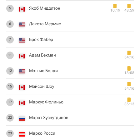
Якоб Миддлтон
5
10:19
48:59
Дакота Мермис
6
Брок Фабер
7
Адам Бекман
11
54:16
Мэттью Болди
12
13:08
Мэйсон Шоу
15
54:16
Маркус Фолиньо
17
35:13
Марат Хуснутдинов
22
Марко Росси
23