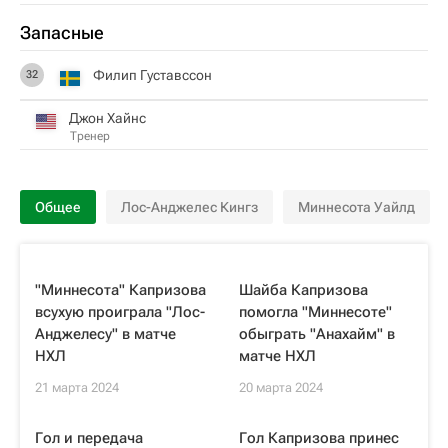
Запасные
Филип Густавссон
32
Джон Хайнс
Тренер
Общее
Лос-Анджелес Кингз
Миннесота Уайлд
"Миннесота" Капризова
Шайба Капризова
всухую проиграла "Лос-
помогла "Миннесоте"
Анджелесу" в матче
обыграть "Анахайм" в
НХЛ
матче НХЛ
21 марта 2024
20 марта 2024
Гол и передача
Гол Капризова принес