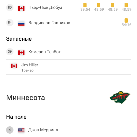
Пьер-Люк Дюбуа
80
39:54
48:59
48:59
48:59
Владислав Гавриков
84
54:16
Запасные
Кэмерон Телбот
39
Jim Hiller
Тренер
Миннесота
На поле
Джон Меррилл
4