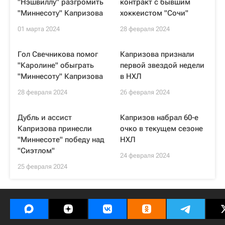
"Нэшвиллу" разгромить
контракт с бывшим
"Миннесоту" Капризова
хоккеистом "Сочи"
01 марта 2024
28 февраля 2024
Гол Свечникова помог
Капризова признали
"Каролине" обыграть
первой звездой недели
"Миннесоту" Капризова
в НХЛ
28 февраля 2024
26 февраля 2024
Дубль и ассист
Капризов набрал 60-е
Капризова принесли
очко в текущем сезоне
"Миннесоте" победу над
НХЛ
"Сиэтлом"
24 февраля 2024
25 февраля 2024