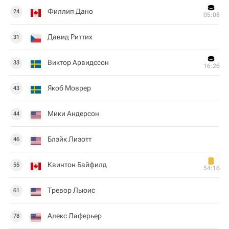
Филлип Дано
24
05:08
Давид Риттих
31
Виктор Арвидссон
33
16:26
Якоб Моврер
43
Мики Андерсон
44
Блэйк Лизотт
46
Квинтон Байфилд
55
54:16
Тревор Льюис
61
Алекс Лаферьер
78