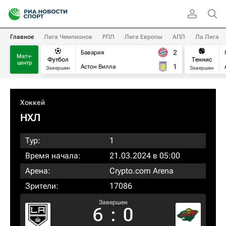
Главное
Лига Чемпионов
РПЛ
Лига Европы
АПЛ
Ла Лига
2
Бавария
Матч-
Футбол
Теннис
центр
1
Астон Вилла
Завершен
Завершен
Хоккей
НХЛ
Тур:
1
Время начала:
21.03.2024 в 05:00
Арена:
Crypto.com Arena
Зрители:
17086
Завершен
6
:
0