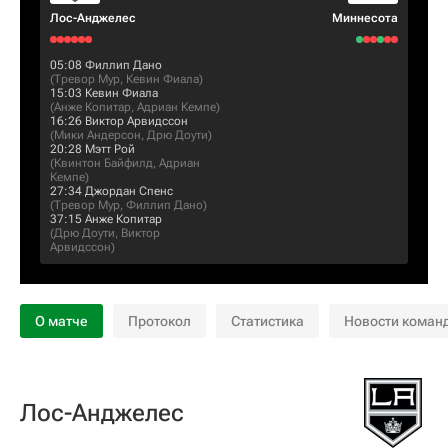
Лос-Анджелес
Миннесота
05:08
Филлип Дано
(
Тревор Мур
,
Кевин Фиала
)
15:03
Кевин Фиала
(
Анже Копитар
,
Адриан Кемпе
)
16:26
Виктор Арвидссон
(
Мики Андерсон
,
Дрю Доути
)
20:28
Мэтт Рой
(
Квинтон Байфилд
,
Адриан
Кемпе
)
27:34
Джордан Спенс
(
Тревор Мур
,
Филлип Дано
)
37:15
Анже Копитар
(
Дрю Доути
,
Виктор
Арвидссон
)
О матче
Протокол
Статистика
Новости коман
Лос-Анджелес