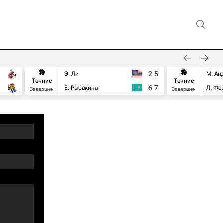
2
5
Э. Ли
М. Ан
Теннис
Теннис
6
7
Е. Рыбакина
Л. Фе
Завершен
Завершен