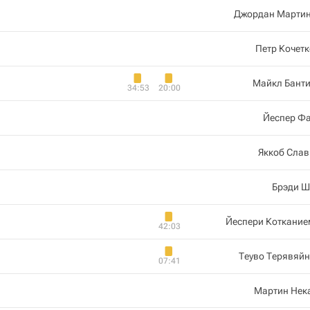
Джордан Мартин
Петр Кочет
Майкл Банти
34:53
20:00
Йеспер Фа
Яккоб Слав
Брэди Ш
Йеспери Коткание
42:03
Теуво Терявяй
07:41
Мартин Нек