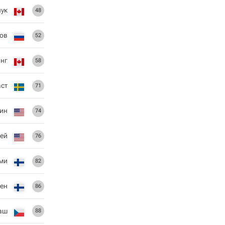
ук
48
ков
52
нг
58
ст
71
ин
74
ей
76
ми
82
нен
86
аш
88