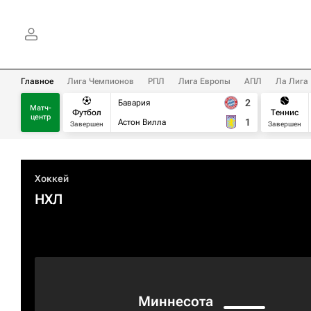
Главное
Лига Чемпионов
РПЛ
Лига Европы
АПЛ
Ла Лига
2
Бавария
Матч-
Футбол
Теннис
центр
1
Астон Вилла
Завершен
Завершен
Хоккей
НХЛ
Миннесота