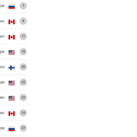
ов
7
рнс
8
ал
11
ри
18
Ахо
20
еши
22
сен
23
ис
24
ов
37