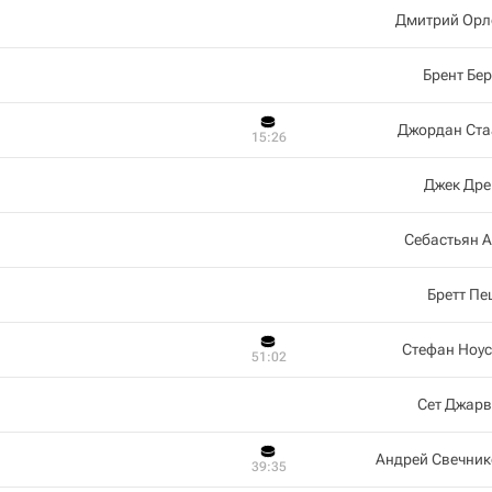
Дмитрий Орл
Брент Бе
Джордан Ста
15:26
Джек Дре
Себастьян 
Бретт П
Стефан Ноу
51:02
Сет Джарв
Андрей Свечник
39:35