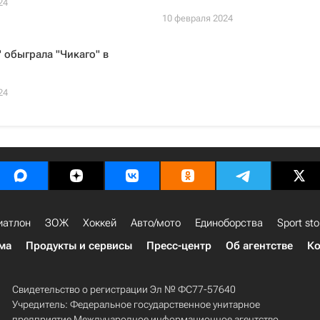
24
10 февраля 2024
 обыграла "Чикаго" в
24
иатлон
ЗОЖ
Хоккей
Авто/мото
Единоборства
Sport sto
ма
Продукты и сервисы
Пресс-центр
Об агентстве
Ко
Свидетельство о регистрации Эл № ФС77-57640
Учредитель: Федеральное государственное унитарное
предприятие Международное информационное агентство