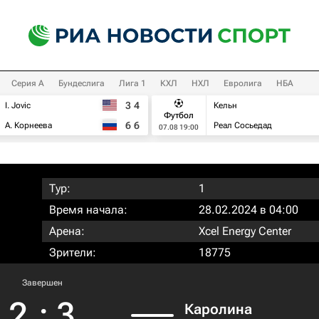
Серия А
Бундеслига
Лига 1
КХЛ
НХЛ
Евролига
НБА
3
4
I. Jovic
Кельн
Футбол
6
6
А. Корнеева
Реал Сосьедад
07.08 19:00
Тур:
1
Время начала:
28.02.2024 в 04:00
Арена:
Xcel Energy Center
Зрители:
18775
Завершен
2
:
3
Каролина