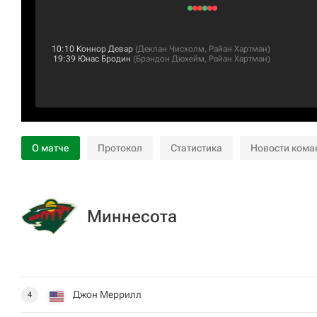
10:10
Коннор Девар
(
Деклан Чисхолм
,
Райан Хартман
)
19:39
Юнас Бродин
(
Брэндон Дюхейм
,
Райан Хартман
)
О матче
Протокол
Статистика
Новости кома
Миннесота
Джон Меррилл
4