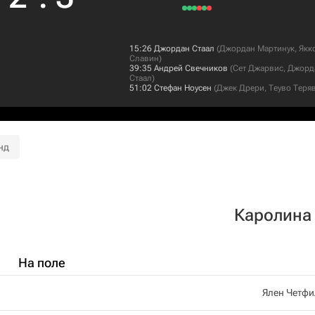
15:26
Джордан Стаал
(
Джордан Мартинук
,
Якк
Славин
)
39:35
Андрей Свечников
(
Сет Джарвис
,
Джорд
Стаал
)
51:02
Стефан Ноусен
(
Джек Дрери
,
Теуво Теря
нд
Каролина
На поле
Ялен Четфи