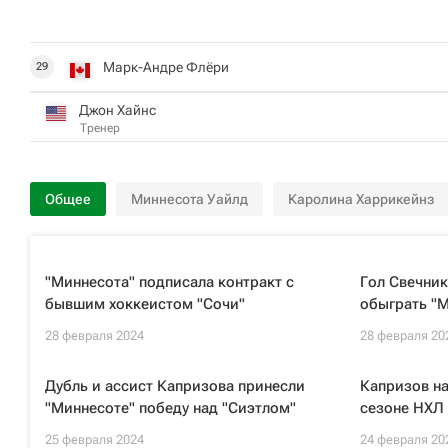
Марк-Андре Флёри
29
Джон Хайнс
Тренер
Общее
Миннесота Уайлд
Каролина Харрикейнз
"Миннесота" подписала контракт с
Гол Свечник
бывшим хоккеистом "Сочи"
обыграть "
28 февраля 2024
28 февраля 20
Дубль и ассист Капризова принесли
Капризов на
"Миннесоте" победу над "Сиэтлом"
сезоне НХЛ
25 февраля 2024
24 февраля 20