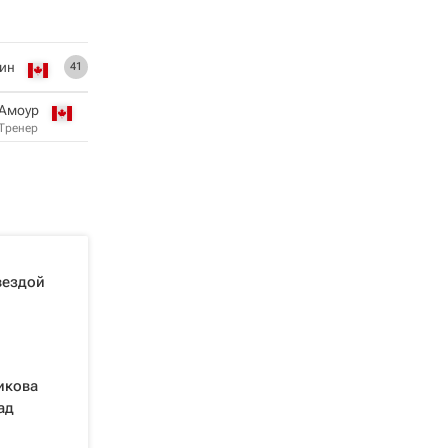
ин
41
 Амоур
Тренер
вездой
икова
ад