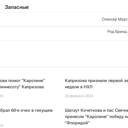
Запасные
Спенсер Март
Род Бринд
ова помог "Каролине"
Капризова признали первой з
Миннесоту" Капризова
недели в НХЛ
24
26 февраля 2024
брал 60-е очко в текущем
Шатаут Кочеткова и пас Свечн
принесли "Каролине" победу н
"Флоридой"
24