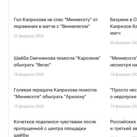
Гол Капризова не спас "Миннесоту" от
Безумие в С
поражения в матче с "Виннипегом"
Капризов ба
матч
21 февраля 2024
20 февраля 20
Шайба Свечникова помогла "Каролине"
"Миннесота"
обыграть "Вегас"
несмотря на
18 февраля 2024
18 февраля 20
Голевая передача Капризова помогла
"Просто не
"Миннесоте" обыграть "Аризону"
о недопуске
15 февраля 2024
14 февраля 20
Кочетков поделился чувствами после
Российских 
пропущенной с центра площадки
и третьей з
шайбы