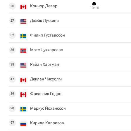
Коннор Девар
26
10:10
Джейк Луккини
27
Филип Густавссон
32
Матс Цуккарелло
36
Райан Хартман
38
Деклан Чисхолм
47
Фредерик Годро
89
Маркус Йоханссон
90
Кирилл Капризов
97