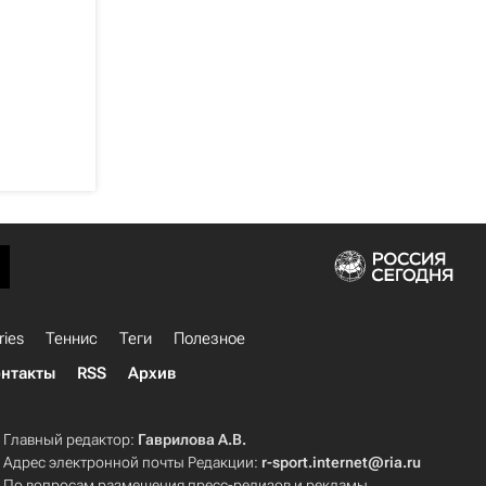
ries
Теннис
Теги
Полезное
нтакты
RSS
Архив
Главный редактор:
Гаврилова А.В.
Адрес электронной почты Редакции:
r-sport.internet@ria.ru
По вопросам размещения пресс-релизов и рекламы