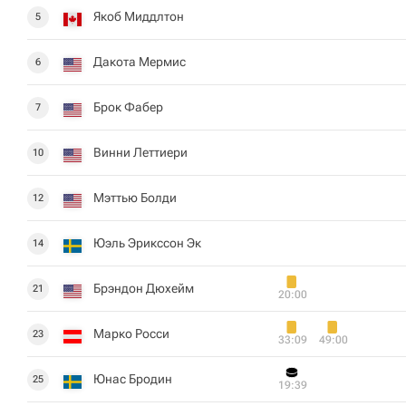
Якоб Миддлтон
5
Дакота Мермис
6
Брок Фабер
7
Винни Леттиери
10
Мэттью Болди
12
Юэль Эрикссон Эк
14
Брэндон Дюхейм
21
20:00
Марко Росси
23
33:09
49:00
Юнас Бродин
25
19:39