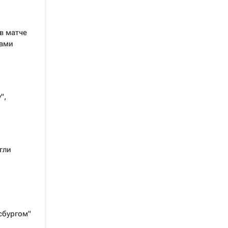
в матче
бами
",
гли
сбургом"