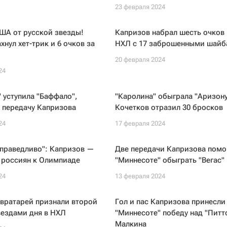
23 февраля 2024
ША от русской звезды!
Капризов набрал шесть очков 
хнул хет-трик и 6 очков за
НХЛ с 17 заброшенными шай
20 февраля 2024
24
 уступила "Баффало",
"Каролина" обыграла "Аризону
 передачу Капризова
Кочетков отразил 30 бросков
24
17 февраля 2024
справедливо": Капризов —
Две передачи Капризова помо
 россиян к Олимпиаде
"Миннесоте" обыграть "Вегас"
24
13 февраля 2024
вратарей признали второй
Гол и пас Капризова принесли
вездами дня в НХЛ
"Миннесоте" победу над "Питт
Малкина