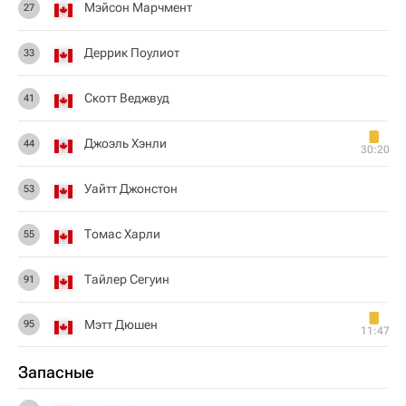
Мэйсон Марчмент
27
Деррик Поулиот
33
Скотт Веджвуд
41
Джоэль Хэнли
44
30:20
Уайтт Джонстон
53
Томас Харли
55
Тайлер Сегуин
91
Мэтт Дюшен
95
11:47
Запасные