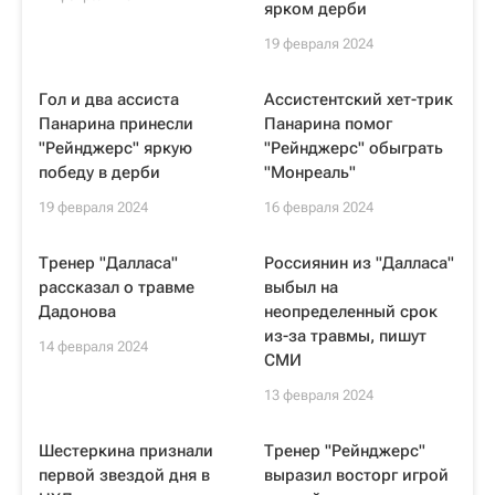
ярком дерби
19 февраля 2024
Гол и два ассиста
Ассистентский хет-трик
Панарина принесли
Панарина помог
"Рейнджерс" яркую
"Рейнджерс" обыграть
победу в дерби
"Монреаль"
19 февраля 2024
16 февраля 2024
Тренер "Далласа"
Россиянин из "Далласа"
рассказал о травме
выбыл на
Дадонова
неопределенный срок
из-за травмы, пишут
14 февраля 2024
СМИ
13 февраля 2024
Шестеркина признали
Тренер "Рейнджерс"
первой звездой дня в
выразил восторг игрой