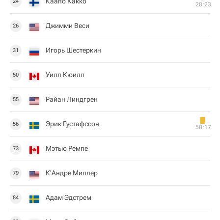
Каапо Какко
24
28:23
Джимми Веси
26
Игорь Шестеркин
31
Уилл Кюилл
50
Райан Линдгрен
55
Эрик Густафссон
56
50:17
Мэтью Ремпе
73
К'Андре Миллер
79
Адам Эдстрем
84