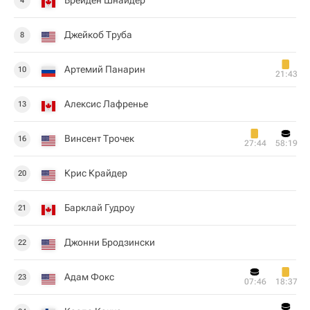
Брейден Шнайдер
4
Джейкоб Труба
8
Артемий Панарин
10
21:43
Алексис Лафренье
13
Винсент Трочек
16
27:44
58:19
Крис Крайдер
20
Барклай Гудроу
21
Джонни Бродзински
22
Адам Фокс
23
07:46
18:37