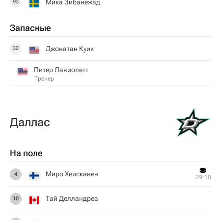
Мика Зибанежад
93
Запасные
Джонатан Куик
32
Питер Лавиолетт
Тренер
Даллас
На поле
Миро Хеисканен
4
29:10
Тай Делландреа
10