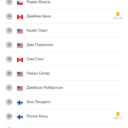
Радек Факса
12
Джейми Бенн
14
26:41
Крэйг Смит
15
Джо Павелски
16
Сэм Стил
18
Райан Сатер
20
Джейсон Робертсон
21
Эса Линделл
23
Роопе Хинц
24
46:17