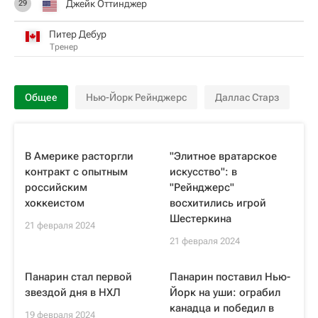
Джейк Оттинджер
29
Питер Дебур
Тренер
Общее
Нью-Йорк Рейнджерс
Даллас Старз
В Америке расторгли
"Элитное вратарское
контракт с опытным
искусство": в
российским
"Рейнджерс"
хоккеистом
восхитились игрой
Шестеркина
21 февраля 2024
21 февраля 2024
Панарин стал первой
Панарин поставил Нью-
звездой дня в НХЛ
Йорк на уши: ограбил
канадца и победил в
19 февраля 2024