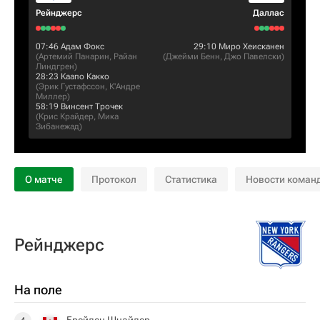
Рейнджерс
Даллас
07:46
Адам Фокс
29:10
Миро Хеисканен
(
Артемий Панарин
,
Райан
(
Джейми Бенн
,
Джо Павелски
)
Линдгрен
)
28:23
Каапо Какко
(
Эрик Густафссон
,
К'Андре
Миллер
)
58:19
Винсент Трочек
(
Крис Крайдер
,
Мика
Зибанежад
)
О матче
Протокол
Статистика
Новости коман
Рейнджерс
На поле