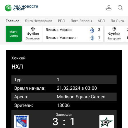
Главное
Лига Чемпионов
РПЛ
Лига Европы
АПЛ
Ла Лига
3
Динамо Москва
Матч-
Футбол
Футбол
центр
1
Динамо Махачкала
Завершен
Завершен
Хоккей
НХЛ
Тур:
1
Время начала:
21.02.2024 в 03:00
Арена:
Madison Square Garden
Зрители:
18006
Завершен
3
:
1