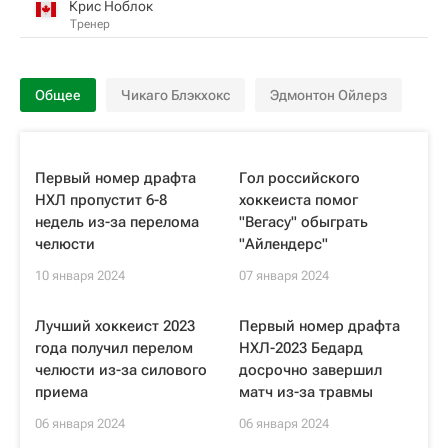
Крис Ноблок
Тренер
Общее
Чикаго Блэкхокс
Эдмонтон Ойлерз
Первый номер драфта
Гол российского
НХЛ пропустит 6-8
хоккеиста помог
недель из-за перелома
"Вегасу" обыграть
челюсти
"Айлендерс"
10 января 2024
07 января 2024
Лучший хоккеист 2023
Первый номер драфта
года получил перелом
НХЛ-2023 Бедард
челюсти из-за силового
досрочно завершил
приема
матч из-за травмы
06 января 2024
06 января 2024