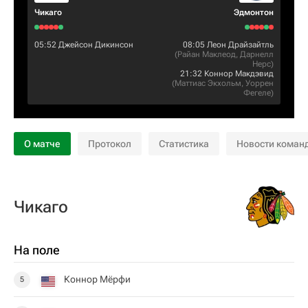
Чикаго
Эдмонтон
05:52
Джейсон Дикинсон
08:05
Леон Драйзайтль
(
Райан Маклеод
,
Дарнелл
Нерс
)
21:32
Коннор Макдэвид
(
Маттиас Экхольм
,
Уоррен
Фегеле
)
О матче
Протокол
Статистика
Новости коман
Чикаго
На поле
Коннор Мёрфи
5