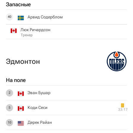
Запасные
Арвид Содерблом
40
Люк Ричардсон
Тренер
Эдмонтон
На поле
Эван Бушар
2
Коди Сеси
5
33:17
Дерек Райан
10