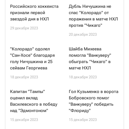
Российского хоккеиста
Дубль Ничушкина не
признали первой
спас "Колорадо" от
звездой дня в НХЛ
поражения в матче НХЛ
против "Чикаго"
29 декабря 2023
20 декабря 2023
"Колорадо" одолел
Шайба Михеева
"Сан-Хосе" благодаря
помогла "Ванкуверу"
голу Ничушкина и 25
обыграть "Чикаго" в
сейвам Георгиева
матче НХЛ
18 декабря 2023
18 декабря 2023
Капитан "Тампы"
Гол Кузьменко в ворота
оценил вклад
Бобровского помог
Василевского в победу
"Ванкуверу" победить
над "Эдмонтоном"
"Флориду"
15 декабря 2023
15 декабря 2023