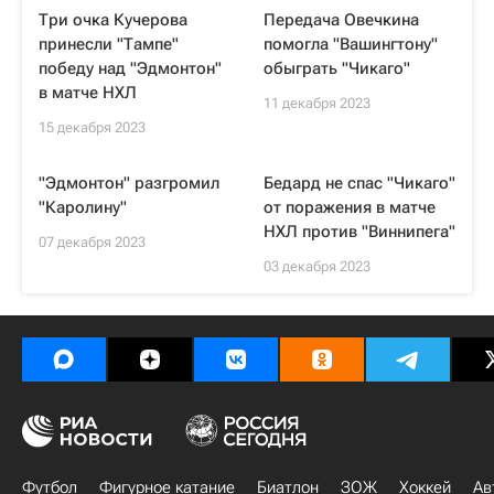
Три очка Кучерова
Передача Овечкина
принесли "Тампе"
помогла "Вашингтону"
победу над "Эдмонтон"
обыграть "Чикаго"
в матче НХЛ
11 декабря 2023
15 декабря 2023
"Эдмонтон" разгромил
Бедард не спас "Чикаго"
"Каролину"
от поражения в матче
НХЛ против "Виннипега"
07 декабря 2023
03 декабря 2023
Футбол
Фигурное катание
Биатлон
ЗОЖ
Хоккей
Ав