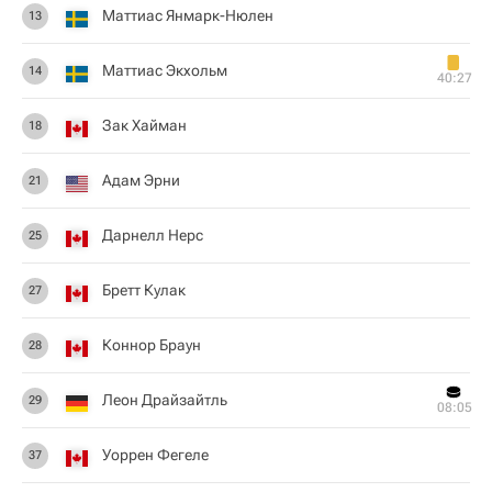
Маттиас Янмарк-Нюлен
13
Маттиас Экхольм
14
40:27
Зак Хайман
18
Адам Эрни
21
Дарнелл Нерс
25
Бретт Кулак
27
Коннор Браун
28
Леон Драйзайтль
29
08:05
Уоррен Фегеле
37