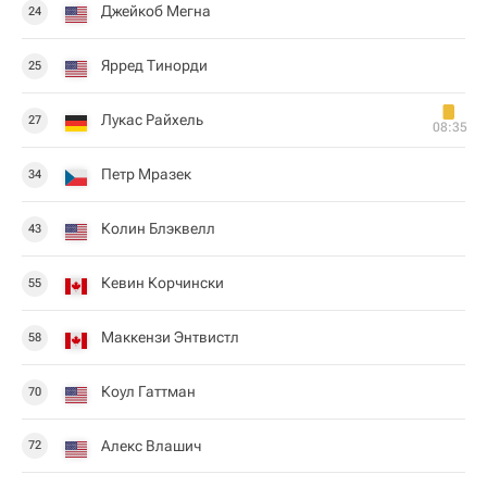
Джейкоб Мегна
24
Ярред Тинорди
25
Лукас Райхель
27
08:35
Петр Мразек
34
Колин Блэквелл
43
Кевин Корчински
55
Маккензи Энтвистл
58
Коул Гаттман
70
Алекс Влашич
72