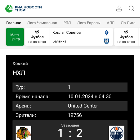
Главное
Лига Чемпионов
РПЛ
Лига Европы
АПЛ
Ла Лига
Крылья Советов
Матч-
Футбол
Футбол
центр
Балтика
08.08 15:30
08.08 18:00
Хоккей
НХЛ
Тур:
1
Время начала:
10.01.2024 в 04:30
Арена:
United Center
Зрители:
19756
Завершен
1
:
2