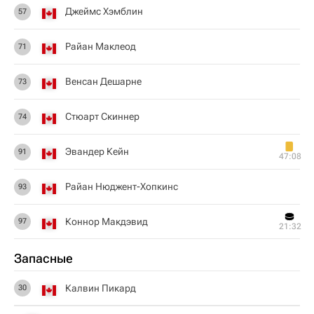
Джеймс Хэмблин
57
Райан Маклеод
71
Венсан Дешарне
73
Стюарт Скиннер
74
Эвандер Кейн
91
47:08
Райан Нюджент-Хопкинс
93
Коннор Макдэвид
97
21:32
Запасные
Калвин Пикард
30