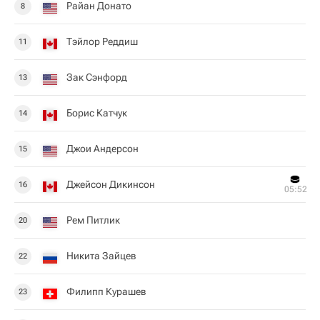
Райан Донато
8
Тэйлор Реддиш
11
Зак Сэнфорд
13
Борис Катчук
14
Джои Андерсон
15
Джейсон Дикинсон
16
05:52
Рем Питлик
20
Никита Зайцев
22
Филипп Курашев
23