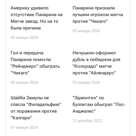
Америку удивило
Панарина признали
отсутствие Панарина на
лучшим игроком матча
Матче звезд. Но на то
против "Чикаго"
была причина
05 января 2024
05 января 2024
Гол и передача
Ничушкин оформил
Панарина помогли
дубль в победном для
"Рейнджерс" обыграть
"Колорадо" матче
"Чикаго"
против "Айлендерс"
05 января 2024
03 января 2024
Шайба Замулы не
"Эдмонтон" по
спасла "Филадельфию"
буллитам обыграл "Лос-
от поражения против
Анджелес"
"Калгари"
31 декабря 2023
01 января 2024