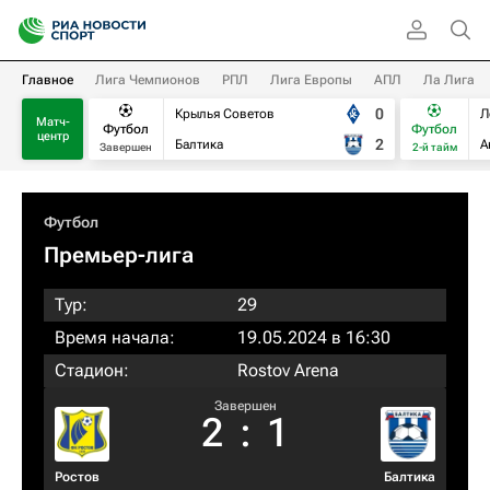
Главное
Лига Чемпионов
РПЛ
Лига Европы
АПЛ
Ла Лига
0
Крылья Советов
Л
Матч-
Футбол
Футбол
центр
2
Балтика
А
Завершен
2-й тайм
Футбол
Премьер-лига
Тур:
29
Время начала:
19.05.2024 в 16:30
Стадион:
Rostov Arena
Завершен
2
:
1
Ростов
Балтика