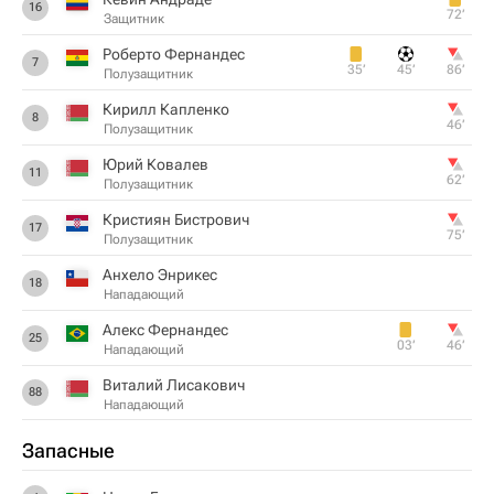
16
72‎’‎
Защитник
Роберто Фернандес
7
35‎’‎
45‎’‎
86‎’‎
Полузащитник
Кирилл Капленко
8
46‎’‎
Полузащитник
Юрий Ковалев
11
62‎’‎
Полузащитник
Кристиян Бистрович
17
75‎’‎
Полузащитник
Анхело Энрикес
18
Нападающий
Алекс Фернандес
25
03‎’‎
46‎’‎
Нападающий
Виталий Лисакович
88
Нападающий
Запасные