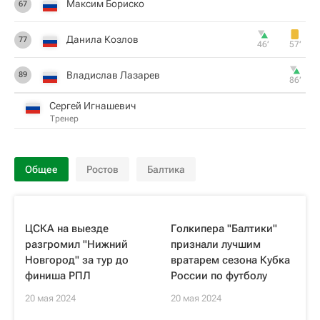
Максим Бориско
67
Данила Козлов
77
46‎’‎
57‎’‎
Владислав Лазарев
89
86‎’‎
Сергей Игнашевич
Тренер
Общее
Ростов
Балтика
ЦСКА на выезде
Голкипера "Балтики"
разгромил "Нижний
признали лучшим
Новгород" за тур до
вратарем сезона Кубка
финиша РПЛ
России по футболу
20 мая 2024
20 мая 2024