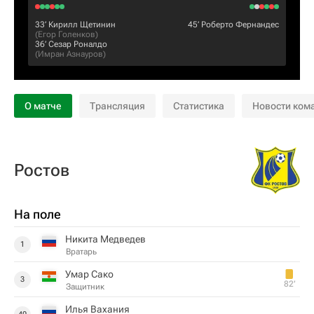
33‎’‎
Кирилл Щетинин
45‎’‎
Роберто Фернандес
(
Егор Голенков
)
36‎’‎
Сезар Роналдо
(
Имран Азнауров
)
О матче
Трансляция
Статистика
Новости ком
Ростов
На поле
Никита Медведев
1
Вратарь
Умар Сако
3
82‎’‎
Защитник
Илья Вахания