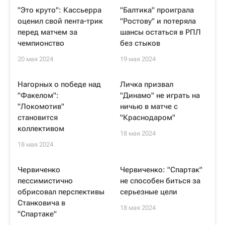
"Это круто": Кассьерра
"Балтика" проиграла
оценил свой пента-трик
"Ростову" и потеряла
перед матчем за
шансы остаться в РПЛ
чемпионство
без стыков
20 мая 2024
19 мая 2024
Нагорных о победе над
Личка призвал
"Факелом":
"Динамо" не играть на
"Локомотив"
ничью в матче с
становится
"Краснодаром"
коллективом
18 мая 2024
18 мая 2024
Червиченко
Червиченко: "Спартак"
пессимистично
не способен биться за
обрисовал перспективы
серьезные цели
Станковича в
18 мая 2024
"Спартаке"