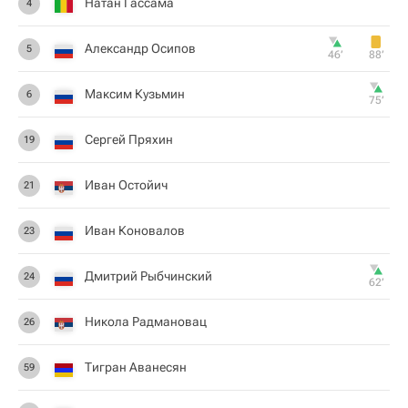
Натан Гассама
4
Александр Осипов
5
46‎’‎
88‎’‎
Максим Кузьмин
6
75‎’‎
Сергей Пряхин
19
Иван Остойич
21
Иван Коновалов
23
Дмитрий Рыбчинский
24
62‎’‎
Никола Радмановац
26
Тигран Аванесян
59