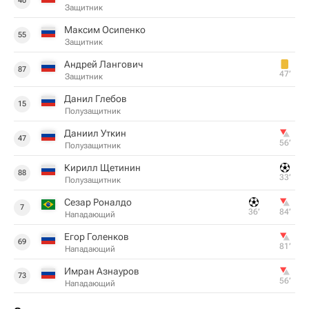
40
Защитник
Максим Осипенко
55
Защитник
Андрей Лангович
87
47‎’‎
Защитник
Данил Глебов
15
Полузащитник
Даниил Уткин
47
56‎’‎
Полузащитник
Кирилл Щетинин
88
33‎’‎
Полузащитник
Сезар Роналдо
7
36‎’‎
84‎’‎
Нападающий
Егор Голенков
69
81‎’‎
Нападающий
Имран Азнауров
73
56‎’‎
Нападающий