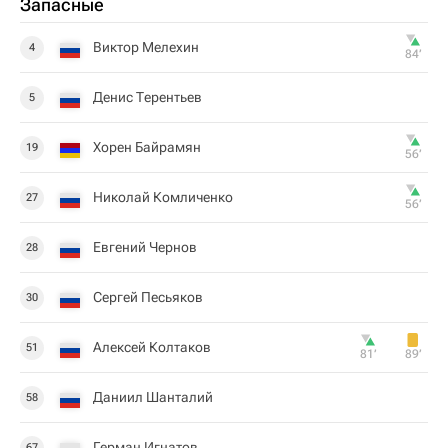
Запасные
Виктор Мелехин
4
84‎’‎
Денис Терентьев
5
Хорен Байрамян
19
56‎’‎
Николай Комличенко
27
56‎’‎
Евгений Чернов
28
Сергей Песьяков
30
Алексей Колтаков
51
81‎’‎
89‎’‎
Даниил Шанталий
58
Герман Игнатов
67