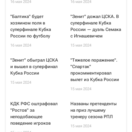
16 мая 2024
16 мая 2024
"Балтика" будет
"Зенит" дожал ЦСКА. В
хозяином поля в
суперфинале Кубка
суперфинале Кубка
России — дуэль Семака
России по футболу
с Игнашевичем
16 мая 2024
15 мая 2024
"Зенит" обыграл ЦСКА
"Тяжелое поражение".
и вышел в суперфинал
"Спартак"
Кубка России
прокомментировал
вылет из Кубка России
15 мая 2024
15 мая 2024
КДК РФС оштрафовал
Названы претенденты
"Ростов" за
на приз лучшему
неподобающее
тренеру сезона РПЛ
поведение игроков
15 мая 2024