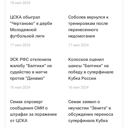
18 мая 2024
ЦСКА обыграл
Соболев вернулся к
"Чертаново" в дерби
тренировкам после
Молодежной
перенесенного
футбольной лиги
недомогания
17 мая 2024
17 мая 2024
ЭСК РФС отклонила
Колосков оценил
жалобу "Балтики" на
шансы "Балтики" на
судейство в матче
победу в суперфинале
против "Динамо"
Кубка России
16 мая 2024
16 мая 2024
Семак опроверг
Семак заявил о
сообщения СМИ о
неучастии "Зенита" в
штрафах за поражение
обсуждении переноса
от ЦСКА
суперфинала Кубка