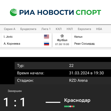
Серия А
Бундеслига
Лига 1
КХЛ
НХЛ
Евролига
НБА
I. Jovic
Кельн
Футбол
А. Корнеева
Реал Сосьедад
07.08 19:00
Тур:
22
Время начала:
31.03.2024 в 19:30
Стадион:
RZD Arena
Завершен
1
:
1
Краснодар