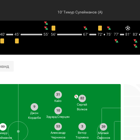
10‎’‎
Тимур Сулейманов
(А)
40‎’‎
45‎’‎
55‎’‎
56‎’‎
67‎’‎
72‎’‎
75‎’‎
77‎’‎
81‎’‎
83‎’‎
манд
31
82
Кайо
Сергей
9
Волков
10
Джон
Эдуард Сперцян
Кордоба
53
3
99
39
Александр
Витор
Тимур
Матвей
Черников
Тормена
ейманов
Сафонов