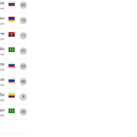
ков
82
ник
ян
10
ник
тчи
11
ник
йо
31
ник
ов
53
ник
ов
88
ник
ба
9
ий
ди
20
ий