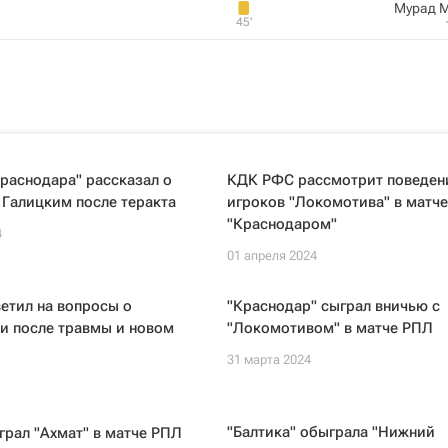
Мурад 
45‎’‎
раснодара" рассказал о
КДК РФС рассмотрит поведен
 Галицким после теракта
игроков "Локомотива" в матче
"Краснодаром"
4
01 апреля 2024
етил на вопросы о
"Краснодар" сыграл вничью с
и после травмы и новом
"Локомотивом" в матче РПЛ
31 марта 2024
"Балтика" обыграла "Нижний
грал "Ахмат" в матче РПЛ