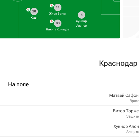
11
20
Жуан Батчи
4
Кади
Хуниор
88
Алонсо
Никита Кривцов
Краснодар
На поле
Матвей Сафон
Врат
Витор Торме
Защит
Хуниор Ало
Защит