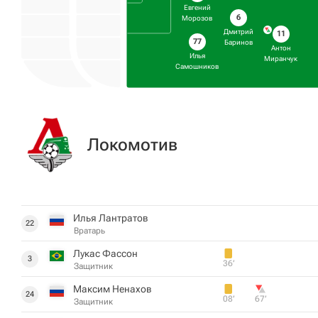
Евгений
6
Морозов
Дмитрий
11
77
Баринов
Антон
Илья
Миранчук
Самошников
Локомотив
Илья Лантратов
22
Вратарь
Лукас Фассон
3
36‎’‎
Защитник
Максим Ненахов
24
08‎’‎
67‎’‎
Защитник