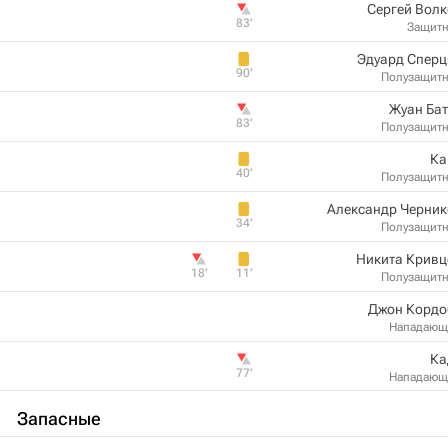
Сергей Вол
83‎’‎
Защит
Эдуард Сперц
90‎’‎
Полузащит
Жуан Ба
83‎’‎
Полузащит
Ка
40‎’‎
Полузащит
Александр Черник
34‎’‎
Полузащит
Никита Кривц
18‎’‎
11‎’‎
Полузащит
Джон Кордо
Нападающ
Ка
77‎’‎
Нападающ
Запасные