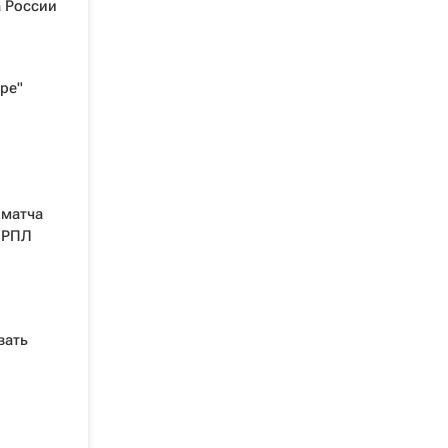
а России
уре"
 матча
 РПЛ
вать