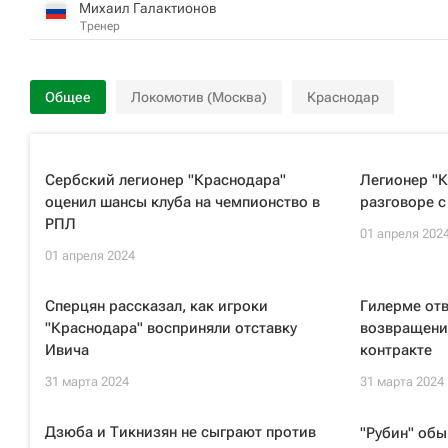
Михаил Галактионов
Тренер
Общее
Локомотив (Москва)
Краснодар
Сербский легионер "Краснодара"
Легионер "К
оценил шансы клуба на чемпионство в
разговоре с
РПЛ
01 апреля 202
01 апреля 2024
Сперцян рассказал, как игроки
Гилерме отв
"Краснодара" восприняли отставку
возвращени
Ивича
контракте
31 марта 2024
31 марта 2024
Дзюба и Тикнизян не сыграют против
"Рубин" обы