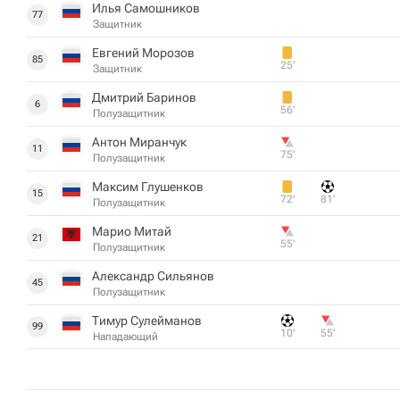
Илья Самошников
77
Защитник
Евгений Морозов
85
25‎’‎
Защитник
Дмитрий Баринов
6
56‎’‎
Полузащитник
Антон Миранчук
11
75‎’‎
Полузащитник
Максим Глушенков
15
72‎’‎
81‎’‎
Полузащитник
Марио Митай
21
55‎’‎
Полузащитник
Александр Сильянов
45
Полузащитник
Тимур Сулейманов
99
10‎’‎
55‎’‎
Нападающий