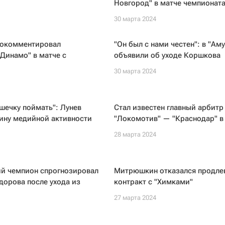
Новгород" в матче чемпионат
30 марта 2024
рокомментировал
"Он был с нами честен": в "Ам
Динамо" в матче с
объявили об уходе Коршкова
30 марта 2024
шечку поймать": Лунев
Стал известен главный арбитр
ину медийной активности
"Локомотив" — "Краснодар" в
28 марта 2024
й чемпион спрогнозировал
Митрюшкин отказался продле
орова после ухода из
контракт с "Химками"
27 марта 2024