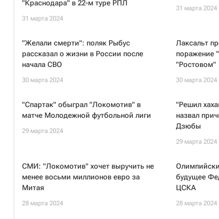
"Краснодара" в 22-м туре РПЛ
31 марта 2024
31 марта 2024
"Желали смерти": поляк Рыбус
Лаксальт п
рассказал о жизни в России после
поражение "
начала СВО
"Ростовом"
30 марта 2024
30 марта 2024
"Спартак" обыграл "Локомотив" в
"Решил хаха
матче Молодежной футбольной лиги
назвал прич
Дзюбы
29 марта 2024
29 марта 2024
СМИ: "Локомотив" хочет выручить не
Олимпийски
менее восьми миллионов евро за
будущее Фед
Митая
ЦСКА
28 марта 2024
28 марта 2024