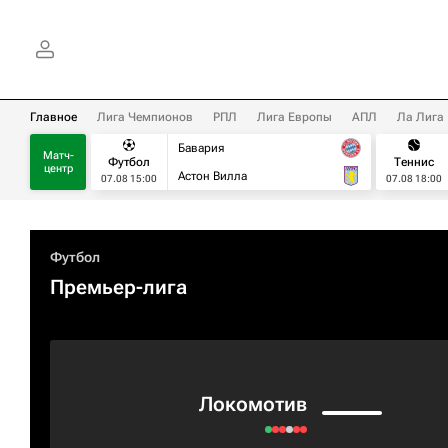
Главное
Лига Чемпионов
РПЛ
Лига Европы
АПЛ
Ла Лига
Бавария
Матч-
Футбол
Теннис
центр
Астон Вилла
07.08 15:00
07.08 18:00
Футбол
Премьер-лига
Локомотив