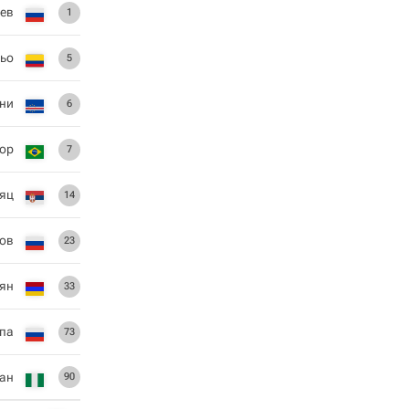
цев
1
ньо
5
ни
6
ор
7
яц
14
тов
23
нян
33
па
73
ан
90