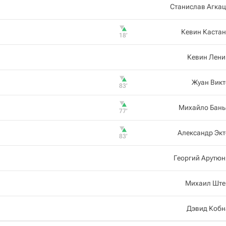
Станислав Агка
Кевин Каста
18‎’‎
Кевин Лени
Жуан Викт
83‎’‎
Михайло Бань
77‎’‎
Александр Эк
83‎’‎
Георгий Арутю
Михаил Ште
Дэвид Кобн