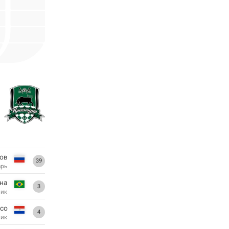
ов
39
арь
на
3
ник
нсо
4
ник