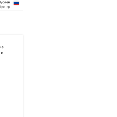
Мусаев
Тренер
ие
 с