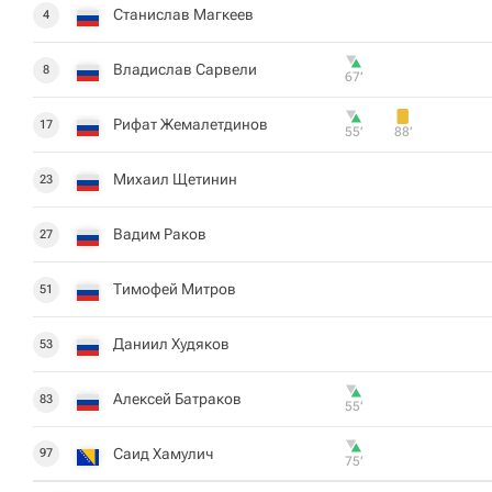
Станислав Магкеев
4
Владислав Сарвели
8
67‎’‎
Рифат Жемалетдинов
17
55‎’‎
88‎’‎
Михаил Щетинин
23
Вадим Раков
27
Тимофей Митров
51
Даниил Худяков
53
Алексей Батраков
83
55‎’‎
Саид Хамулич
97
75‎’‎