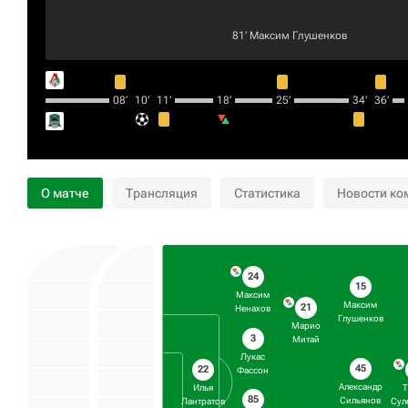
81‎’‎
Максим Глушенков
08‎’‎
10‎’‎
11‎’‎
18‎’‎
25‎’‎
34‎’‎
36‎’‎
О матче
Трансляция
Статистика
Новости ко
24
15
Максим
Максим
21
Ненахов
Глушенков
Марио
3
Митай
Лукас
45
22
Фассон
Александр
Илья
85
Сильянов
Лантратов
Сул