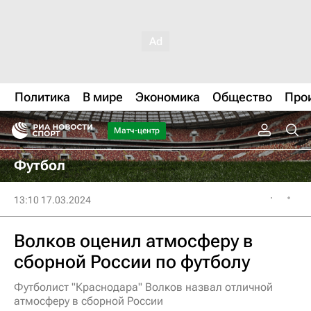
Политика
В мире
Экономика
Общество
Про
Матч-центр
Футбол
13:10 17.03.2024
Волков оценил атмосферу в
сборной России по футболу
Футболист "Краснодара" Волков назвал отличной
атмосферу в сборной России