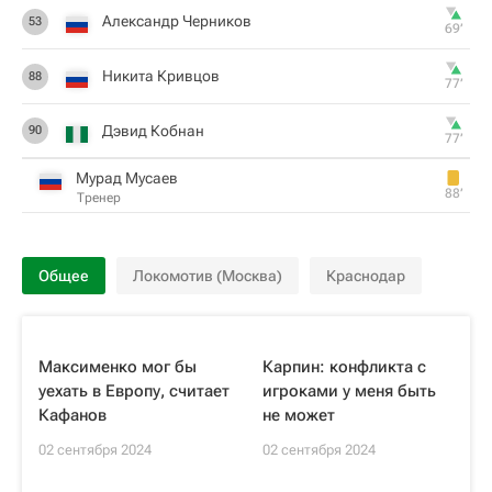
Александр Черников
53
69‎’‎
Никита Кривцов
88
77‎’‎
Дэвид Кобнан
90
77‎’‎
Мурад Мусаев
88‎’‎
Тренер
Общее
Локомотив (Москва)
Краснодар
Максименко мог бы
Карпин: конфликта с
уехать в Европу, считает
игроками у меня быть
Кафанов
не может
02 сентября 2024
02 сентября 2024