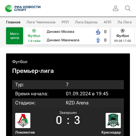
Главное
Лига Чемпионов
РПЛ
Лига Европы
АПЛ
Ла Лига
0
Динамо Москва
Матч-
Футбол
Футбол
центр
0
Динамо Махачкала
1-й тайм
09.08 17:00
Футбол
Премьер-лига
Тур:
7
Время начала:
01.09.2024 в 19:45
Стадион:
RZD Arena
Завершен
0
:
3
Локомотив
Краснодар