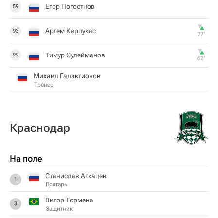
Егор Погостнов
59
Артем Карпукас
93
77‎’‎
Тимур Сулейманов
99
62‎’‎
Михаил Галактионов
Тренер
Краснодар
На поле
Станислав Агкацев
1
Вратарь
Витор Тормена
3
Защитник