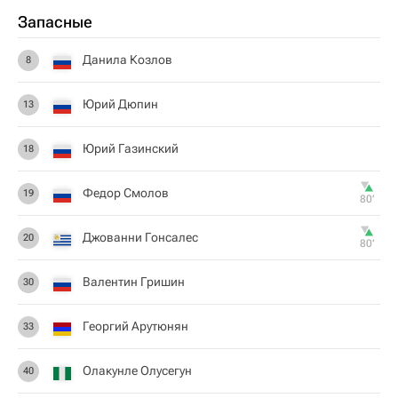
Запасные
Данила Козлов
8
Юрий Дюпин
13
Юрий Газинский
18
Федор Смолов
19
80‎’‎
Джованни Гонсалес
20
80‎’‎
Валентин Гришин
30
Георгий Арутюнян
33
Олакунле Олусегун
40