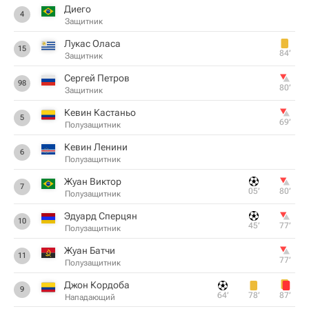
Диего
4
Защитник
Лукас Оласа
15
84‎’‎
Защитник
Сергей Петров
98
80‎’‎
Защитник
Кевин Кастаньо
5
69‎’‎
Полузащитник
Кевин Ленини
6
Полузащитник
Жуан Виктор
7
05‎’‎
80‎’‎
Полузащитник
Эдуард Сперцян
10
45‎’‎
77‎’‎
Полузащитник
Жуан Батчи
11
77‎’‎
Полузащитник
Джон Кордоба
9
64‎’‎
78‎’‎
87‎’‎
Нападающий