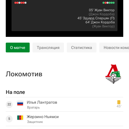
05‎’‎
Жуан Виктор
(
Джон Кордоба
)
45‎’‎
Эдуард Сперцян
(П)
64‎’‎
Джон Кордоба
(
Жуан Виктор
)
О матче
Трансляция
Статистика
Новости ком
Локомотив
На поле
Илья Лантратов
22
45‎’‎
Вратарь
Жерзино Ньямси
5
Защитник