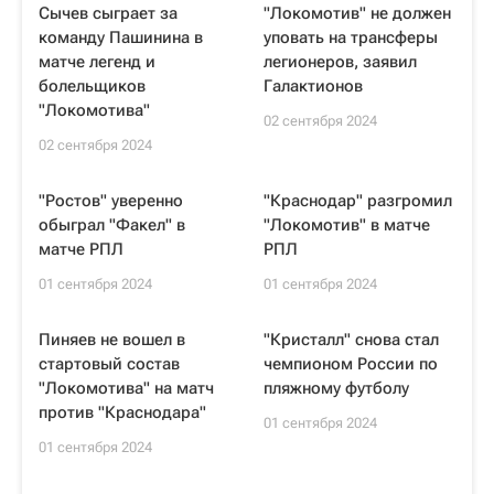
Сычев сыграет за
"Локомотив" не должен
команду Пашинина в
уповать на трансферы
матче легенд и
легионеров, заявил
болельщиков
Галактионов
"Локомотива"
02 сентября 2024
02 сентября 2024
"Ростов" уверенно
"Краснодар" разгромил
обыграл "Факел" в
"Локомотив" в матче
матче РПЛ
РПЛ
01 сентября 2024
01 сентября 2024
Пиняев не вошел в
"Кристалл" снова стал
стартовый состав
чемпионом России по
"Локомотива" на матч
пляжному футболу
против "Краснодара"
01 сентября 2024
01 сентября 2024