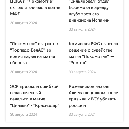
ЦСКА и "Локомотив"
"Вильярреал" отдал
сыграли вничью в матче
Ефремова в аренду
МФЛ
клубу третьего
дивизиона Испании
30 августа 2024
30 августа 2024
"Локомотив" сыграет с
Комиссия РФС вынесла
"Торпедо-БелАЗ" во
решение о судействе
время паузы на матчи
матча "Локомотив" —
сборных
"Ростов"
30 августа 2024
30 августа 2024
ЭСК признала ошибкой
Кожевников назвал
неназначенный
Алиева подонком после
пенальти в матче
призыва к ВСУ убивать
"Динамо" - "Краснодар"
россиян
30 августа 2024
30 августа 2024