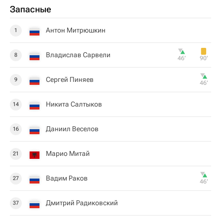
Запасные
Антон Митрюшкин
1
Владислав Сарвели
8
46‎’‎
90‎’‎
Сергей Пиняев
9
46‎’‎
Никита Салтыков
14
Даниил Веселов
16
Марио Митай
21
Вадим Раков
27
46‎’‎
Дмитрий Радиковский
37