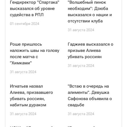
Гендиректор "Спартака"
"Волшебный пинок
высказался об уровне
необходим": Дзюба
судейства в РПЛ
высказался о нации и
отсутствии клуба
01 сентября 2024
31 августа 2024
Роше пришлось
Гаджиев высказался о
наложить швы на голову
призыве Алиева
после матча с
убивать россиян
"Химками"
31 августа 2024
31 августа 2024
Игнатьев назвал
"Встаю в очередь на
Алиева, призвавшего
алименты". Девушка
убивать россиян,
Сафонова объявила о
набитым дураком
свадьбе
31 августа 2024
31 августа 2024