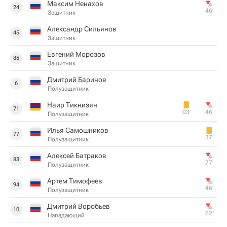
Максим Ненахов
24
46‎’‎
Защитник
Александр Сильянов
45
Защитник
Евгений Морозов
85
Защитник
Дмитрий Баринов
6
Полузащитник
Наир Тикнизян
71
03‎’‎
46‎’‎
Полузащитник
Илья Самошников
77
37‎’‎
Полузащитник
Алексей Батраков
83
77‎’‎
Полузащитник
Артем Тимофеев
94
46‎’‎
Полузащитник
Дмитрий Воробьев
10
62‎’‎
Нападающий