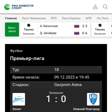
Главное
Лига Чемпионов
РПЛ
Лига Европы
АПЛ
Ла Лига
3
3
А. Калинская
Матч-
Теннис
Теннис
центр
6
6
Д. Шнайдер
Завершен
Завершен
Футбол
Премьер-лига
Тур:
18
Время начала:
09.12.2023 в 19:45
Стадион:
Gazprom Arena
Завершен
1
:
0
Зенит
Нижний Новгород