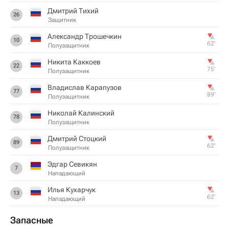
Дмитрий Тихий
26
Защитник
Александр Трошечкин
10
62‎’‎
Полузащитник
Никита Каккоев
22
75‎’‎
Полузащитник
Владислав Карапузов
77
89‎’‎
Полузащитник
Николай Калинский
78
Полузащитник
Дмитрий Стоцкий
89
62‎’‎
Полузащитник
Эдгар Севикян
7
Нападающий
Илья Кухарчук
13
62‎’‎
Нападающий
Запасные