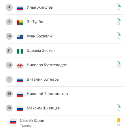
Илья Жигулев
4
62‎’‎
Зе Турбо
9
75‎’‎
Хуан Боселли
20
62‎’‎
Эдедем Эссьен
21
Николоз Кутателадзе
23
89‎’‎
Виталий Ботнарь
51
Николай Толстопятов
65
Максим Шнапцев
70
62‎’‎
Сергей Юран
69‎’‎
Тренер