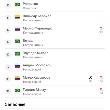
Родригао
55
Защитник
Вильмар Барриос
5
Полузащитник
Марио Фернандес
6
64‎’‎
Полузащитник
Вендел
8
Полузащитник
Эдуардо Кьерос
37
Полузащитник
Андрей Мостовой
17
Нападающий
Матео Кассьерра
30
15‎’‎
73‎’‎
Нападающий
Густаво Мантуан
31
73‎’‎
Нападающий
Запасные