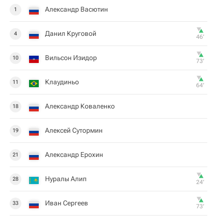
Александр Васютин
1
Данил Круговой
4
46‎’‎
Вильсон Изидор
10
73‎’‎
Клаудиньо
11
64‎’‎
Александр Коваленко
18
Алексей Сутормин
19
Александр Ерохин
21
Нуралы Алип
28
24‎’‎
Иван Сергеев
33
73‎’‎