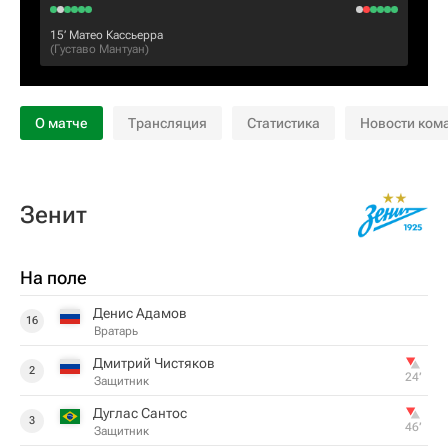
15‎’‎
Матео Кассьерра
(
Густаво Мантуан
)
О матче
Трансляция
Статистика
Новости ком
Зенит
На поле
Денис Адамов
16
Вратарь
Дмитрий Чистяков
2
24‎’‎
Защитник
Дуглас Сантос
3
46‎’‎
Защитник