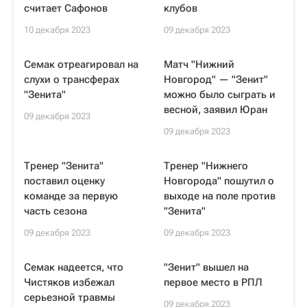
считает Сафонов
клубов
10 декабря 2023
09 декабря 2023
Семак отреагировал на
Матч "Нижний
слухи о трансферах
Новгород" — "Зенит"
"Зенита"
можно было сыграть и
весной, заявил Юран
09 декабря 2023
09 декабря 2023
Тренер "Зенита"
Тренер "Нижнего
поставил оценку
Новгорода" пошутил о
команде за первую
выходе на поле против
часть сезона
"Зенита"
09 декабря 2023
09 декабря 2023
Семак надеется, что
"Зенит" вышел на
Чистяков избежал
первое место в РПЛ
серьезной травмы
09 декабря 2023