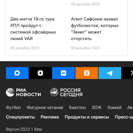
08 декабря 2023
Два матча 18-го тура
Агент Сафонов назвал
РПЛ пройдут с
футболистов, которых
системой офсайдных
"Зенит" может
линий VAR
отпустить
08 декабря 2023
08 декабря 2023
Футбол
Фигурное катание
Биатлон
ЗОЖ
Хоккей
Ав
Спецпроекты
Реклама
Продукты и сервисы
Пресс-ц
Версия 2023.1 Beta