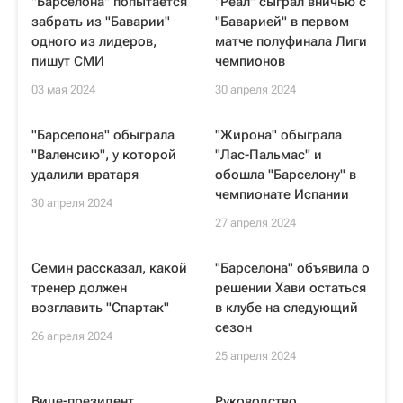
"Барселона" попытается
"Реал" сыграл вничью с
забрать из "Баварии"
"Баварией" в первом
одного из лидеров,
матче полуфинала Лиги
пишут СМИ
чемпионов
03 мая 2024
30 апреля 2024
"Барселона" обыграла
"Жирона" обыграла
"Валенсию", у которой
"Лас-Пальмас" и
удалили вратаря
обошла "Барселону" в
чемпионате Испании
30 апреля 2024
27 апреля 2024
Семин рассказал, какой
"Барселона" объявила о
тренер должен
решении Хави остаться
возглавить "Спартак"
в клубе на следующий
сезон
26 апреля 2024
25 апреля 2024
Вице-президент
Руководство