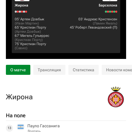
Жирона
Барселона
05‎’‎
Артем Довбык
03‎’‎
Андреас Кристенсен
(
Иван Мартин
)
(
Ламин Ямаль
)
65‎’‎
Кристиан Порту
45‎’‎
Роберт Левандовский
(П)
(
Артем Довбык
)
67‎’‎
Мигель Гутьеррес
(
Кристиан Порту
)
75‎’‎
Кристиан Порту
(
Савио
)
О матче
Трансляция
Статистика
Новости ком
Жирона
На поле
Пауло Гассанига
13
Вратарь