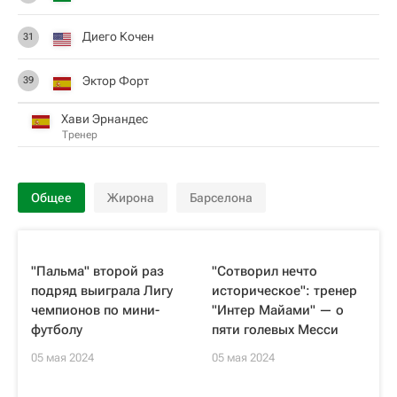
Диего Кочен
31
Эктор Форт
39
Хави Эрнандес
Тренер
Общее
Жирона
Барселона
"Пальма" второй раз
"Сотворил нечто
подряд выиграла Лигу
историческое": тренер
чемпионов по мини-
"Интер Майами" — о
футболу
пяти голевых Месси
05 мая 2024
05 мая 2024