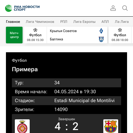
Главное
Лига Чемпионов
РПЛ
Лига Европы
АПЛ
Ла Лига
Крылья Советов
Матч-
Футбол
Футбол
центр
Балтика
08.08 15:30
08.08 18:00
Футбол
Примера
Тур:
34
Время начала:
04.05.2024 в 19:30
Стадион:
Estadi Municipal de Montilivi
Зрители:
14090
Завершен
4
:
2