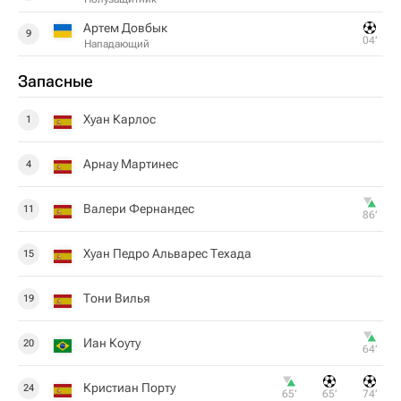
Артем Довбык
9
04‎’‎
Нападающий
Запасные
Хуан Карлос
1
Арнау Мартинес
4
Валери Фернандес
11
86‎’‎
Хуан Педро Альварес Техада
15
Тони Вилья
19
Иан Коуту
20
64‎’‎
Кристиан Порту
24
65‎’‎
65‎’‎
74‎’‎