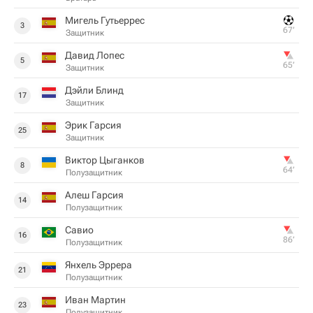
Мигель Гутьеррес
3
67‎’‎
Защитник
Давид Лопес
5
65‎’‎
Защитник
Дэйли Блинд
17
Защитник
Эрик Гарсия
25
Защитник
Виктор Цыганков
8
64‎’‎
Полузащитник
Алеш Гарсия
14
Полузащитник
Савио
16
86‎’‎
Полузащитник
Янхель Эррера
21
Полузащитник
Иван Мартин
23
Полузащитник