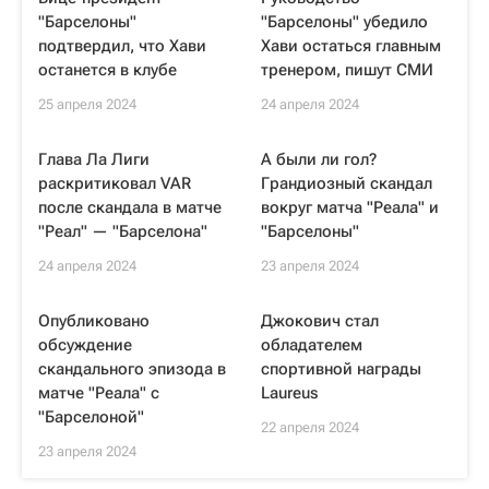
"Барселоны"
"Барселоны" убедило
подтвердил, что Хави
Хави остаться главным
останется в клубе
тренером, пишут СМИ
25 апреля 2024
24 апреля 2024
Глава Ла Лиги
А были ли гол?
раскритиковал VAR
Грандиозный скандал
после скандала в матче
вокруг матча "Реала" и
"Реал" — "Барселона"
"Барселоны"
24 апреля 2024
23 апреля 2024
Опубликовано
Джокович стал
обсуждение
обладателем
скандального эпизода в
спортивной награды
матче "Реала" с
Laureus
"Барселоной"
22 апреля 2024
23 апреля 2024