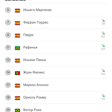
Иньиго Мартинес
5
Ферран Торрес
7
79‎’‎
Педри
8
69‎’‎
Рафинья
11
69‎’‎
Иньяки Пенья
13
Жуан Феликс
14
84‎’‎
Маркос Алонсо
17
Ориоль Ромеу
18
79‎’‎
Витор Роке
19