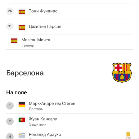
Тони Фуидиас
26
Джастин Гарсия
31
Мигель Мичел
Тренер
Барселона
На поле
Марк-Андре тер Стеген
1
Вратарь
Жуан Канселу
2
Защитник
Рональд Араухо
4
39‎’‎