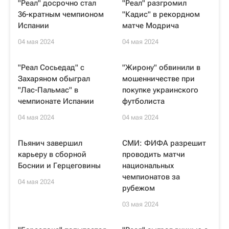
"Реал" досрочно стал
"Реал" разгромил
36-кратным чемпионом
"Кадис" в рекордном
Испании
матче Модрича
04 мая 2024
04 мая 2024
"Реал Сосьедад" с
"Жирону" обвинили в
Захаряном обыграл
мошенничестве при
"Лас-Пальмас" в
покупке украинского
чемпионате Испании
футболиста
04 мая 2024
04 мая 2024
Пьянич завершил
СМИ: ФИФА разрешит
карьеру в сборной
проводить матчи
Боснии и Герцеговины
национальных
чемпионатов за
04 мая 2024
рубежом
03 мая 2024