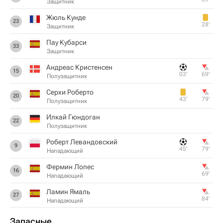
Защитник
Жюль Кунде
23
28‎’‎
Защитник
Пау Кубарси
33
Защитник
Андреас Кристенсен
15
03‎’‎
69‎’‎
Полузащитник
Серхи Роберто
20
43‎’‎
79‎’‎
Полузащитник
Илкай Гюндоган
22
Полузащитник
Роберт Левандовский
9
45‎’‎
79‎’‎
Нападающий
Фермин Лопес
16
69‎’‎
Нападающий
Ламин Ямаль
27
84‎’‎
Нападающий
Запасные