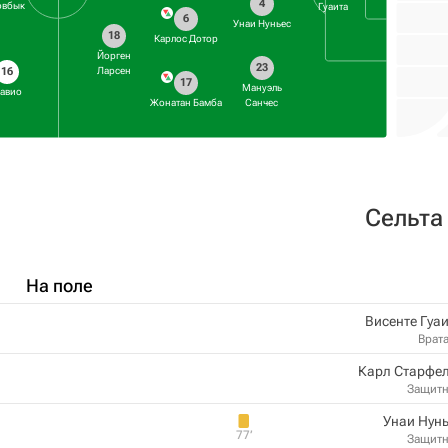
4
овбык
Гуаита
6
Унаи Нуньес
18
Карлос Дотор
Йорген
23
Ларсен
16
17
Мануэль
авио
Жонатан Бамба
Санчес
Сельта
На поле
Висенте Гуа
Врат
Карл Старфел
Защит
Унаи Нун
77‎’‎
Защит