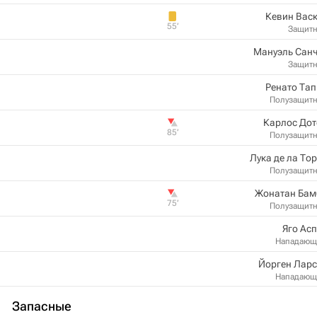
Кевин Вас
55‎’‎
Защит
Мануэль Санч
Защит
Ренато Та
Полузащит
Карлос Дот
85‎’‎
Полузащит
Лука де ла То
Полузащит
Жонатан Бам
75‎’‎
Полузащит
Яго Ас
Нападающ
Йорген Ларс
Нападающ
Запасные