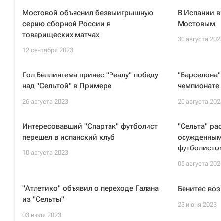
Мостовой объяснил безвыигрышную
В Испании в
серию сборной России в
Мостовым
товарищеских матчах
30 августа 202
12 сентября 2023
Гол Беллингема принес "Реалу" победу
"Барселона"
над "Сельтой" в Примере
чемпионате
26 августа 2023
20 августа 202
Интересовавший "Спартак" футболист
"Сельта" ра
перешел в испанский клуб
осужденным
футболисто
10 августа 2023
05 августа 202
"Атлетико" объявил о переходе Галана
Бенитес воз
из "Сельты"
23 июня 2023
03 июля 2023