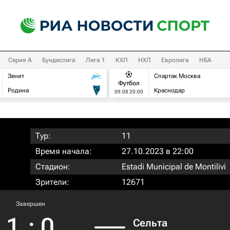
Серия А
Бундеслига
Лига 1
КХЛ
НХЛ
Евролига
НБА
Зенит
Спартак Москва
Футбол
Родина
Краснодар
09.08 20:00
Тур:
11
Время начала:
27.10.2023 в 22:00
Стадион:
Estadi Municipal de Montilivi
Зрители:
12671
Завершен
1
:
0
Сельта