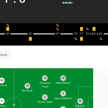
45‎’‎
55‎’‎
67‎’‎
75‎’‎
77‎’‎
79‎’‎
82‎’‎
85‎’‎
манд
14
20
20
Лука де ла
Кевин Васкес
 Коуту
10
Торре
Яго Аспас
2
5
Карл Старфельт
9
25
Ренато Тапиа
ртем
Висенте