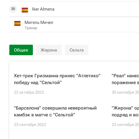
Iker Almena
30
Мигель Мичел
Тренер
Общее
Жирона
Сельта
Хет-трик Гризманна принес "Атлетико"
"Реал" нане
победу над "Сельтой"
поражение 
22 октября 2023
30 сентября 2
"Барселона" совершила невероятный
"Жирона" о
камбэк в матче с "Сельтой"
подряд и во
23 сентября 2023
23 сентября 2