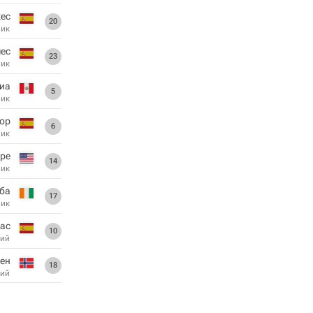
кес
20
ник
ес
23
ник
пиа
5
ник
ор
6
ник
рре
14
ник
ба
17
ник
пас
10
ий
ен
18
ий