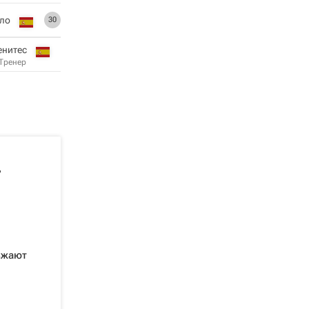
ело
30
енитес
Тренер
,
зжают