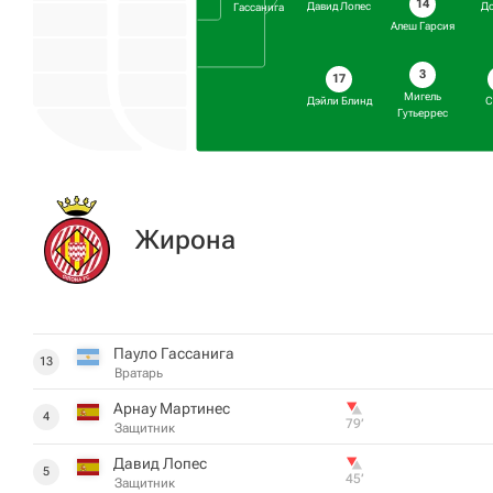
14
Давид Лопес
Д
Гассанига
Алеш Гарсия
3
17
Мигель
Дэйли Блинд
С
Гутьеррес
Жирона
Пауло Гассанига
13
Вратарь
Арнау Мартинес
4
79‎’‎
Защитник
Давид Лопес
5
45‎’‎
Защитник