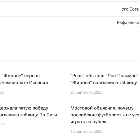
Уго Сот
Рафаэль Б
с "Жироне" первое
"Реал" обыграл "Лас-Пальмас"
в чемпионате Испании
"Жирона" возглавила таблицу
023
27 сентября 2023
держала пятую победу
Мостовой объяснил, почему
зглавила таблицу Ла Лиги
российские футболисты не уе
играть за рубеж
023
12 сентября 2023