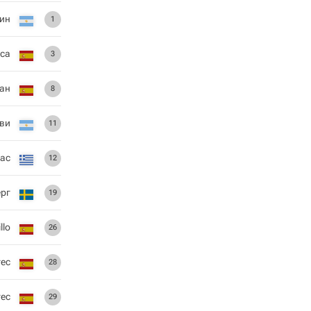
син
1
са
3
ан
8
ви
11
кас
12
ерг
19
llo
26
ес
28
гес
29