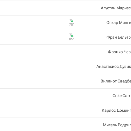
Агустин Марче
Оскар Минге
75‎’‎
Фран Бельтр
85‎’‎
Франко Чер
Анастасиос Дуви
Виллиот Сведб
Coke Carri
Карлос Доминг
Мигель Родри