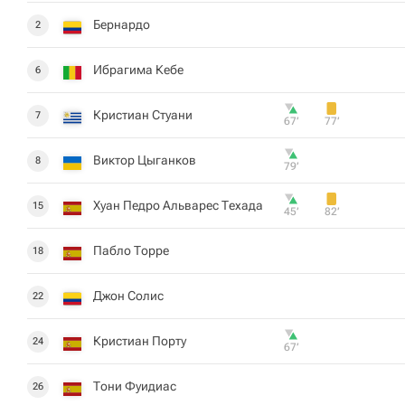
Бернардо
2
Ибрагима Кебе
6
Кристиан Стуани
7
67‎’‎
77‎’‎
Виктор Цыганков
8
79‎’‎
Хуан Педро Альварес Техада
15
45‎’‎
82‎’‎
Пабло Торре
18
Джон Солис
22
Кристиан Порту
24
67‎’‎
Тони Фуидиас
26