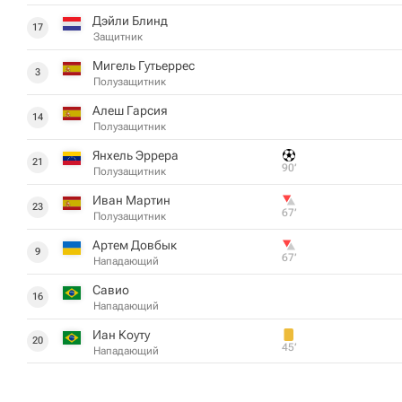
Дэйли Блинд
17
Защитник
Мигель Гутьеррес
3
Полузащитник
Алеш Гарсия
14
Полузащитник
Янхель Эррера
21
90‎’‎
Полузащитник
Иван Мартин
23
67‎’‎
Полузащитник
Артем Довбык
9
67‎’‎
Нападающий
Савио
16
Нападающий
Иан Коуту
20
45‎’‎
Нападающий