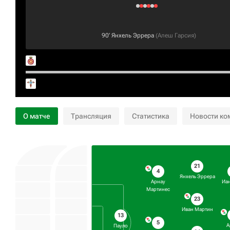
90‎’‎
Янхель Эррера
(
Алеш Гарсия
)
О матче
Трансляция
Статистика
Новости ко
21
4
Янхель Эррера
Арнау
Иан
Мартинес
23
Иван Мартин
13
5
А
Пауло