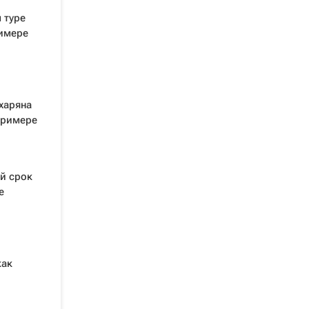
 туре
римере
ахаряна
Примере
й срок
е
как