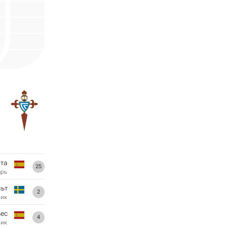
ита
25
арь
ьт
2
ник
ьес
4
ник