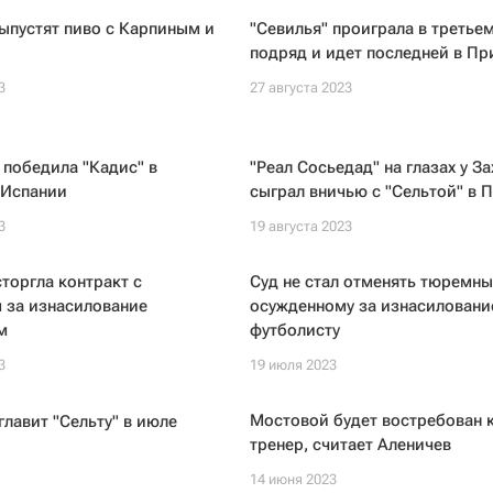
ыпустят пиво с Карпиным и
"Севилья" проиграла в третьем
подряд и идет последней в П
3
27 августа 2023
 победила "Кадис" в
"Реал Сосьедад" на глазах у З
 Испании
сыграл вничью с "Сельтой" в 
3
19 августа 2023
сторгла контракт с
Суд не стал отменять тюремны
 за изнасилование
осужденному за изнасиловани
м
футболисту
3
19 июля 2023
Мостовой будет востребован 
главит "Сельту" в июле
тренер, считает Аленичев
14 июня 2023