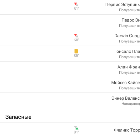
Первис Эступин
81‎’‎
Полузащит
Педро В
Полузащит
Darwin Gua
60‎’‎
Полузащит
Гонсало Пл
85‎’‎
Полузащит
Алан Фран
Полузащит
Мойсес Кайсе
Полузащит
Эннер Валенс
Нападающ
Запасные
Феликс Торр
81‎’‎