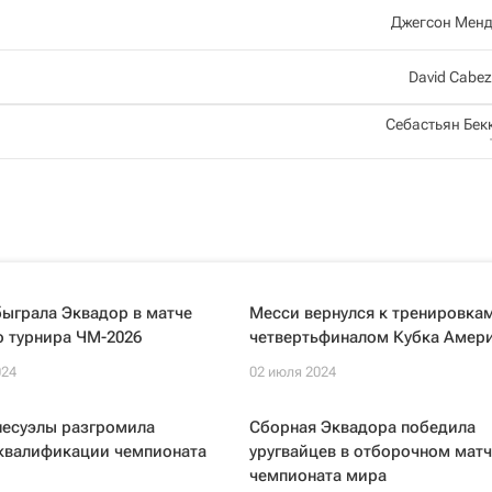
Джегсон Менд
David Cabe
Себастьян Бек
ыграла Эквадор в матче
Месси вернулся к тренировка
о турнира ЧМ-2026
четвертьфиналом Кубка Амер
024
02 июля 2024
несуэлы разгромила
Сборная Эквадора победила
 квалификации чемпионата
уругвайцев в отборочном матч
чемпионата мира