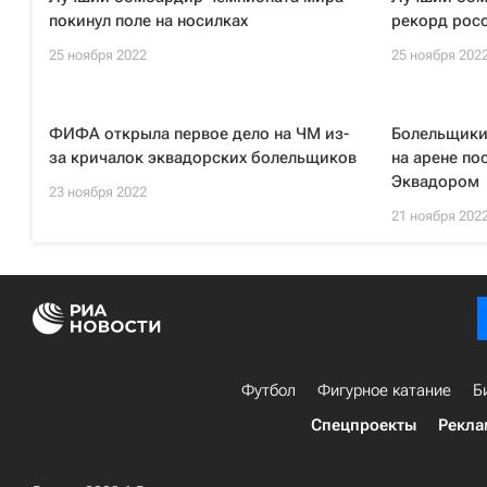
покинул поле на носилках
рекорд росс
25 ноября 2022
25 ноября 202
ФИФА открыла первое дело на ЧМ из-
Болельщики
за кричалок эквадорских болельщиков
на арене по
Эквадором
23 ноября 2022
21 ноября 202
Футбол
Фигурное катание
Б
Спецпроекты
Рекла