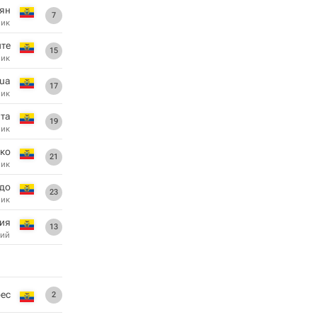
ьян
7
ник
ите
15
ник
gua
17
ник
ата
19
ник
ко
21
ник
до
23
ник
ия
13
ий
ес
2