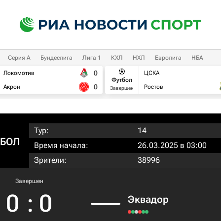
Серия А
Бундеслига
Лига 1
КХЛ
НХЛ
Евролига
НБА
0
Локомотив
ЦСКА
Футбол
0
Акрон
Ростов
Завершен
Тур:
14
ЕБОЛ
Время начала:
26.03.2025 в 03:00
Зрители:
38996
Завершен
0
:
0
Эквадор