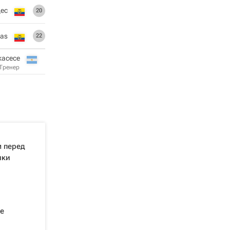
ес
20
zas
22
касесе
Тренер
м перед
ики
е