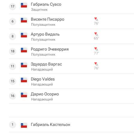
Габриэль Суасо
17
Защитник
Висенте Писарро
6
76‎’‎
Полузащитник
Артуро Видаль
8
65‎’‎
Полузащитник
Родриго Эчеверрия
18
77‎’‎
Полузащитник
Эдуардо Варгас
11
76‎’‎
Нападающий
Diego Valdes
15
Нападающий
Дарио Осорио
16
Нападающий
Габриэль Кастельон
1