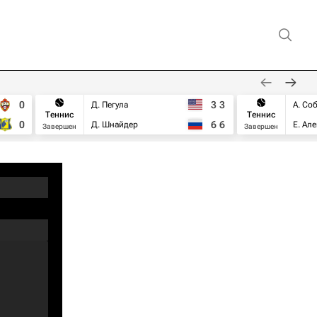
0
3
3
Д. Пегула
А. Со
Теннис
Теннис
0
6
6
Д. Шнайдер
Е. Ал
Завершен
Завершен