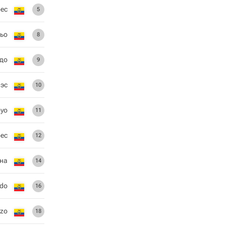
ес
5
льо
8
до
9
эс
10
oyo
11
ес
12
на
14
ado
16
ozo
18