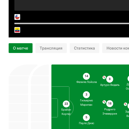
О матче
Трансляция
Статистика
Новости ко
14
8
Фелипе Лойола
Д
Артуро Видаль
О
3
Гильермо
18
23
Марипан
Родриго
Брайан
Эд
Эчеверрия
Кортес
В
5
Пауло Диас