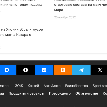
иянина по голам подряд
стартовые составы на матч че
мира
2
25 ноября 2022
 из Японии убрали мусор
сле матча Катара с
2
иатлон
ЗОЖ
Хоккей
Авто/мото
Единоборства
Sport sto
ма
Продукты и сервисы
Пресс-центр
Об агентстве
Ко