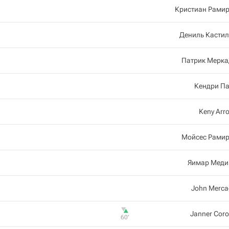
Кристиан Рамир
Дениль Касти
Патрик Мерка
Кендри Па
Keny Arr
Мойсес Рамир
Яимар Меди
John Merc
Janner Cor
60‎’‎