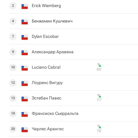
Erick Wiemberg
2
Бенжамин Кушчевич
4
Dylan Escobar
7
Александер Аравена
9
Luciano Cabral
10
65‎’‎
Лоуренс Вигуру
12
Эстебан Павес
13
77‎’‎
Франсиско Сьерральта
19
Чарлес Арангис
20
76‎’‎