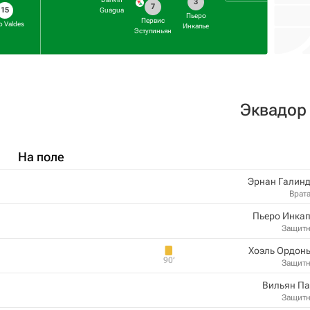
3
7
15
Guagua
Пьеро
Первис
o Valdes
Инкапье
Эступиньян
Эквадор
На поле
Эрнан Галинд
Врат
Пьеро Инкап
Защит
Хоэль Ордон
90‎’‎
Защит
Вильян Па
Защит