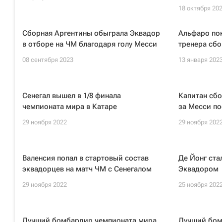
18 октября 20
Сборная Аргентины обыграла Эквадор
Альфаро пок
в отборе на ЧМ благодаря голу Месси
тренера сбо
08 сентября 2023
13 января 202
Сенегал вышел в 1/8 финала
Капитан сб
чемпионата мира в Катаре
за Месси по
29 ноября 2022
29 ноября 202
Валенсия попал в стартовый состав
Де Йонг ста
эквадорцев на матч ЧМ с Сенегалом
Эквадором
29 ноября 2022
25 ноября 202
Лучший бомбардир чемпионата мира
Лучший бом