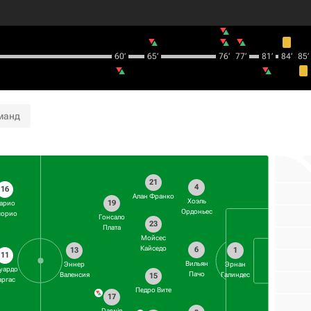
60‎’‎
65‎’‎
76‎’‎
77‎’‎
81‎’‎
84‎’‎
85‎’‎
манд
21
4
16
Алан Франко
Хоэль
19
арио
Ордоньес
сорио
Гонсало
23
Плата
Мойсес
Кайседо
6
13
1
11
Вильян
Эннер
Эрнан
уардо
Пачо
Валенсия
Галиндес
15
аргас
Педро Вите
17
Darwin