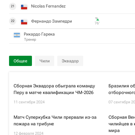
Nicolas Fernandez
21
Фернандо Зампедри
22
76‎’‎
Рикардо Гарека
Тренер
Общее
Чили
Эквадор
Сборная Эквадора обыграла команду
Бразилия об
Перу в матче квалификации ЧМ-2026
отборочног
11 сентября 2024
07 сентября 2
Матч Суперкубка Чили прервали из-за
Сборная Ве
пожара на трибуне
чилийцев в
мира
12 февраля 2024