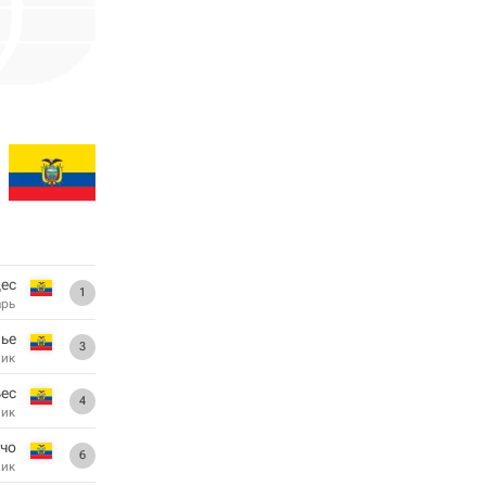
ес
1
арь
ье
3
ник
ьес
4
ник
чо
6
ник