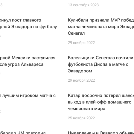
23
13 сентября 2023
инул пост главного
Кулибали признали MVP побед
рной Эквадора по футболу
матча чемпионата мира Эква
Сенегал
3
29 ноября 2022
орной Мексики заступился
Болельщики Сенегала почтили
сле угроз Альвареса
футболиста Диопа в матче с
Эквадором
2
29 ноября 2022
л лучшим игроком матча с
Катар досрочно потерял шанс
выход в плей-офф домашнего
чемпионата мира
2
25 ноября 2022
бардир ЧМ повторил
Нидерланды и Эквадор объяв