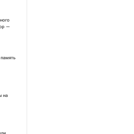
ного
дор —
 память
ы на
или