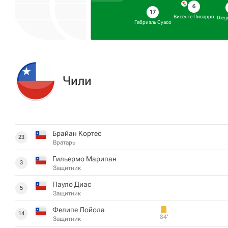
6
17
Висенте Писарро
Dieg
Габриэль Суасо
Чили
Брайан Кортес
23
Вратарь
Гильермо Марипан
3
Защитник
Пауло Диас
5
Защитник
Фелипе Лойола
14
84‎’‎
Защитник