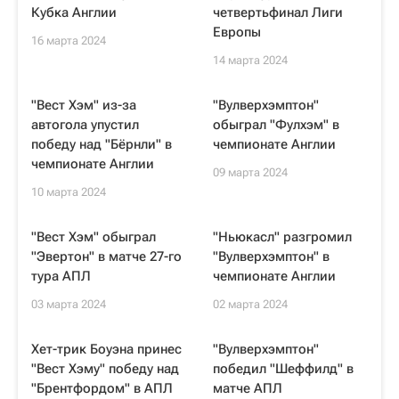
Кубка Англии
четвертьфинал Лиги
Европы
16 марта 2024
14 марта 2024
"Вест Хэм" из-за
"Вулверхэмптон"
автогола упустил
обыграл "Фулхэм" в
победу над "Бёрнли" в
чемпионате Англии
чемпионате Англии
09 марта 2024
10 марта 2024
"Вест Хэм" обыграл
"Ньюкасл" разгромил
"Эвертон" в матче 27-го
"Вулверхэмптон" в
тура АПЛ
чемпионате Англии
03 марта 2024
02 марта 2024
Хет-трик Боуэна принес
"Вулверхэмптон"
"Вест Хэму" победу над
победил "Шеффилд" в
"Брентфордом" в АПЛ
матче АПЛ