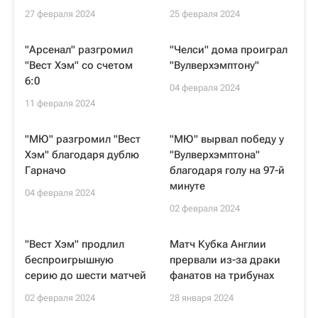
27 февраля 2024
25 февраля 2024
"Арсенал" разгромил
"Челси" дома проиграл
"Вест Хэм" со счетом
"Вулверхэмптону"
6:0
04 февраля 2024
11 февраля 2024
"МЮ" разгромил "Вест
"МЮ" вырвал победу у
Хэм" благодаря дублю
"Вулверхэмптона"
Гарначо
благодаря голу на 97-й
минуте
04 февраля 2024
02 февраля 2024
"Вест Хэм" продлил
Матч Кубка Англии
беспроигрышную
прервали из-за драки
серию до шести матчей
фанатов на трибунах
02 февраля 2024
28 января 2024