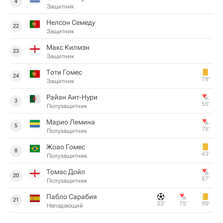
4
Защитник
Нелсон Семеду
22
Защитник
Макс Килмэн
23
Защитник
Тоти Гомес
24
78‎’‎
Защитник
Райан Аит-Нури
3
55‎’‎
Полузащитник
Марио Лемина
5
75‎’‎
Полузащитник
Жоао Гомес
8
43‎’‎
Полузащитник
Томас Дойл
20
87‎’‎
Полузащитник
Пабло Сарабия
21
33‎’‎
75‎’‎
90‎’‎
Нападающий