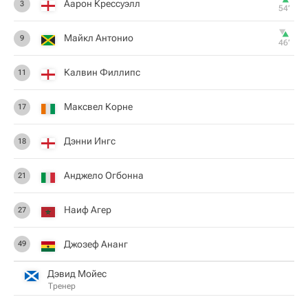
Аарон Крессуэлл
3
54‎’‎
Майкл Антонио
9
46‎’‎
Калвин Филлипс
11
Максвел Корне
17
Дэнни Ингс
18
Анджело Огбонна
21
Наиф Агер
27
Джозеф Ананг
49
Дэвид Мойес
Тренер