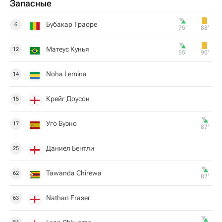
Запасные
Бубакар Траоре
6
75‎’‎
88‎’‎
Матеус Кунья
12
55‎’‎
90‎’‎
Noha Lemina
14
Крейг Доусон
15
Уго Буэно
17
87‎’‎
Даниел Бентли
25
Tawanda Chirewa
62
87‎’‎
Nathan Fraser
63