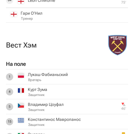
Leon Chiwome
84
75‎’‎
Гари О'Нил
Тренер
Вест Хэм
На поле
Лукаш Фабианьский
1
Вратарь
Курт Зума
4
Защитник
Владимир Цоуфал
5
46‎’‎
Защитник
Константинос Мавропанос
15
Защитник