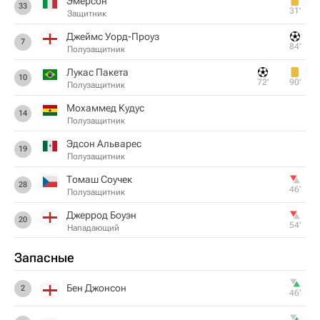
Эмерсон
33
31‎’‎
Защитник
Джеймс Уорд-Проуз
7
84‎’‎
Полузащитник
Лукас Пакета
10
72‎’‎
90‎’‎
Полузащитник
Мохаммед Кудус
14
Полузащитник
Эдсон Альварес
19
Полузащитник
Томаш Соучек
28
46‎’‎
Полузащитник
Джеррод Боуэн
20
54‎’‎
Нападающий
Запасные
Бен Джонсон
2
46‎’‎