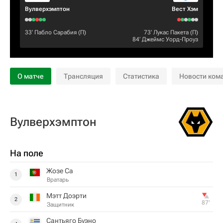
Вулверхэмптон
Вест Хэм
33‎’‎
Пабло Сарабия
(П)
73‎’‎
Лукас Пакета
(П)
84‎’‎
Джеймс Уорд-Проуз
О матче
Трансляция
Статистика
Новости ком
Вулверхэмптон
На поле
Жозе Са
1
Вратарь
Мэтт Доэрти
2
87‎’‎
Защитник
Сантьяго Буэно