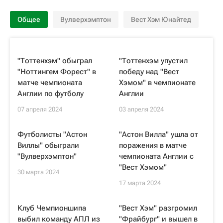
Общее
Вулверхэмптон
Вест Хэм Юнайтед
"Тоттенхэм" обыграл
"Тоттенхэм упустил
"Ноттингем Форест" в
победу над "Вест
матче чемпионата
Хэмом" в чемпионате
Англии по футболу
Англии
07 апреля 2024
03 апреля 2024
Футболисты "Астон
"Астон Вилла" ушла от
Виллы" обыграли
поражения в матче
"Вулверхэмптон"
чемпионата Англии с
"Вест Хэмом"
30 марта 2024
17 марта 2024
Клуб Чемпионшипа
"Вест Хэм" разгромил
выбил команду АПЛ из
"Фрайбург" и вышел в