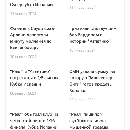
Суперкубка Испании
11 января 2024
11 января 2024
Фанаты в Саудовской
Гризманн стал лучшим
Аравии освистали
бомбардиром в
минуту молчания по
истории "Атлетико"
Беккенбауэру
10 января 2024
10 января 2024
"Реал" и "Атлетико"
СМИ узнали сумму, за
встретятся в 1/8 финала
которую "Манчестер
Кубка Испании
Сити" готов продать
Холанда
08 января 2024
08 января 2024
"Реал" обыграл клуб из
"Реал" лишился
четвертой лиги в 1/16
футболиста из-за
финала Кубка Испании
мышечной травмы