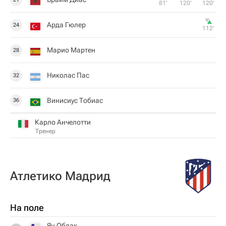
81‎’‎
120‎’‎
120‎’‎
Арда Гюлер
24
112‎’‎
Марио Мартен
28
Николас Пас
32
Винисиус Тобиас
36
Карло Анчелотти
Тренер
Атлетико Мадрид
На поле
Ян Облак