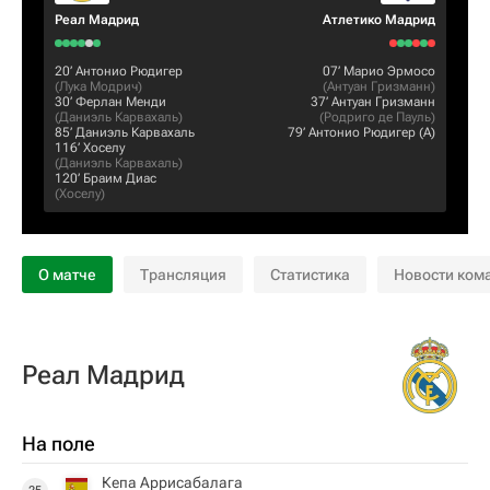
Реал Мадрид
Атлетико Мадрид
20‎’‎
Антонио Рюдигер
07‎’‎
Марио Эрмосо
(
Лука Модрич
)
(
Антуан Гризманн
)
30‎’‎
Ферлан Менди
37‎’‎
Антуан Гризманн
(
Даниэль Карвахаль
)
(
Родриго де Пауль
)
85‎’‎
Даниэль Карвахаль
79‎’‎
Антонио Рюдигер
(А)
116‎’‎
Хоселу
(
Даниэль Карвахаль
)
120‎’‎
Браим Диас
(
Хоселу
)
О матче
Трансляция
Статистика
Новости ком
Реал Мадрид
На поле
Кепа Аррисабалага