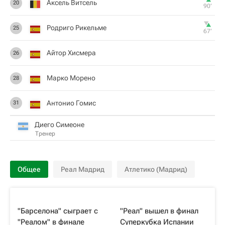
Аксель Витсель
20
90‎’‎
Родриго Рикельме
25
67‎’‎
Айтор Хисмера
26
Марко Морено
28
Антонио Гомис
31
Диего Симеоне
Тренер
Общее
Реал Мадрид
Атлетико (Мадрид)
"Барселона" сыграет с
"Реал" вышел в финал
"Реалом" в финале
Суперкубка Испании