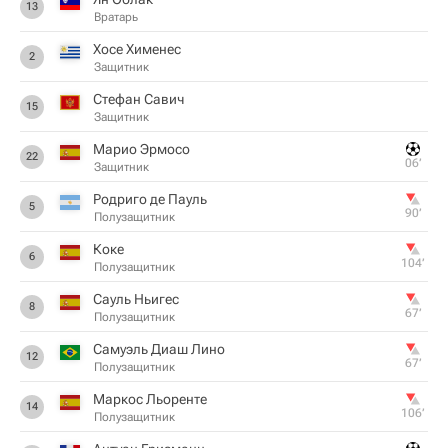
13
Вратарь
Хосе Хименес
2
Защитник
Стефан Савич
15
Защитник
Марио Эрмосо
22
06‎’‎
Защитник
Родриго де Пауль
5
90‎’‎
Полузащитник
Коке
6
104‎’‎
Полузащитник
Сауль Ньигес
8
67‎’‎
Полузащитник
Самуэль Диаш Лино
12
67‎’‎
Полузащитник
Маркос Льоренте
14
106‎’‎
Полузащитник