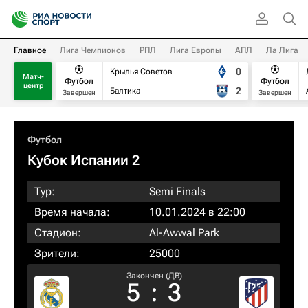
Главное
Лига Чемпионов
РПЛ
Лига Европы
АПЛ
Ла Лига
0
Крылья Советов
Матч-
Футбол
Футбол
центр
2
Балтика
Завершен
Завершен
Футбол
Кубок Испании 2
Тур:
Semi Finals
Время начала:
10.01.2024 в 22:00
Стадион:
Al-Awwal Park
Зрители:
25000
Закончен (ДВ)
5
:
3