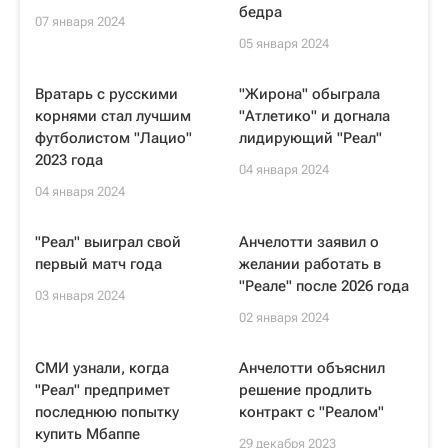
бедра
07 января 2024
05 января 2024
Вратарь с русскими
"Жирона" обыграла
корнями стал лучшим
"Атлетико" и догнала
футболистом "Лацио"
лидирующий "Реал"
2023 года
04 января 2024
04 января 2024
"Реал" выиграл свой
Анчелотти заявил о
первый матч года
желании работать в
"Реале" после 2026 года
03 января 2024
02 января 2024
СМИ узнали, когда
Анчелотти объяснил
"Реал" предпримет
решение продлить
последнюю попытку
контракт с "Реалом"
купить Мбаппе
29 декабря 2023