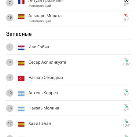
Антуан Гризманн
7
37‎’‎
Нападающий
Альваро Мората
19
91‎’‎
Нападающий
Запасные
Иво Грбич
1
Сесар Аспиликуэта
3
106‎’‎
Чаглар Сеюнджю
4
Анхель Корреа
10
91‎’‎
Науэль Молина
16
67‎’‎
Хави Галан
17
104‎’‎