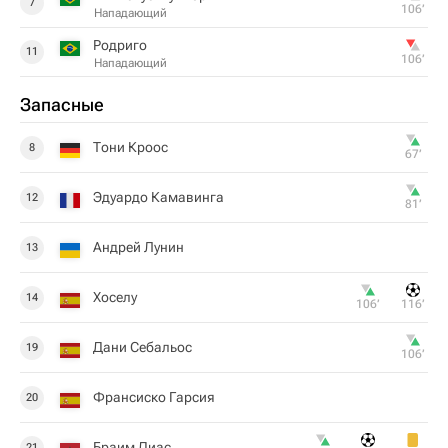
7
106‎’‎
Нападающий
Родриго
11
106‎’‎
Нападающий
Запасные
Тони Кроос
8
67‎’‎
Эдуардо Камавинга
12
81‎’‎
Андрей Лунин
13
Хоселу
14
106‎’‎
116‎’‎
Дани Себальос
19
106‎’‎
Франсиско Гарсия
20
Браим Диас
21