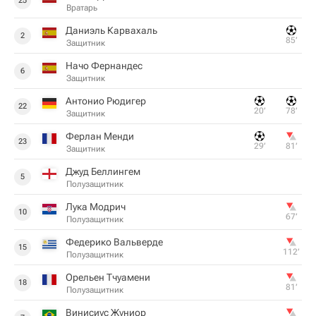
25
Вратарь
Даниэль Карвахаль
2
85‎’‎
Защитник
Начо Фернандес
6
Защитник
Антонио Рюдигер
22
20‎’‎
78‎’‎
Защитник
Ферлан Менди
23
29‎’‎
81‎’‎
Защитник
Джуд Беллингем
5
Полузащитник
Лука Модрич
10
67‎’‎
Полузащитник
Федерико Вальверде
15
112‎’‎
Полузащитник
Орельен Тчуамени
18
81‎’‎
Полузащитник
Винисиус Жуниор