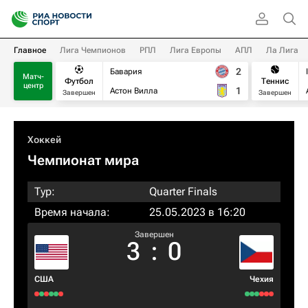
Главное
Лига Чемпионов
РПЛ
Лига Европы
АПЛ
Ла Лига
2
Бавария
Матч-
Футбол
Теннис
центр
1
Астон Вилла
Завершен
Завершен
Хоккей
Чемпионат мира
Тур:
Quarter Finals
Время начала:
25.05.2023 в 16:20
Завершен
3
:
0
США
Чехия