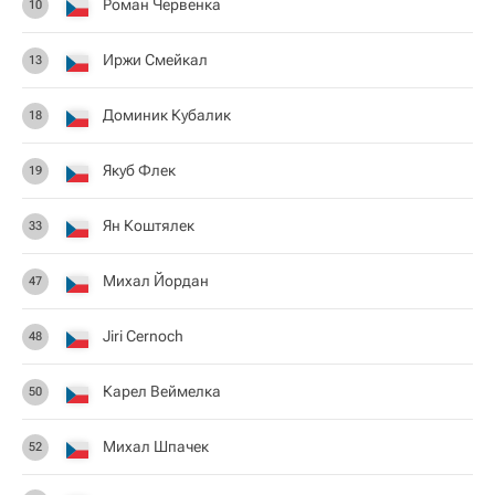
Роман Червенка
10
Иржи Смейкал
13
Доминик Кубалик
18
Якуб Флек
19
Ян Коштялек
33
Михал Йордан
47
Jiri Cernoch
48
Карел Веймелка
50
Михал Шпачек
52