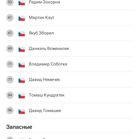
Радим Зохорна
53
Мартин Каут
61
Якуб Зборил
67
Даниэль Воженилек
69
Владимир Соботка
71
Давид Немечек
77
Томаш Кундратек
84
Давид Томашек
96
Запасные