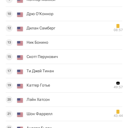
Дрю О'Коннор
10
Дилан Самберг
12
08:57
Ник Бонино
13
Скотт Перунович
15
Ти Джей Тинан
17
Каттер Готье
19
49:57
Лэйн Хатсон
20
Шон Фаррелл
21
43:44