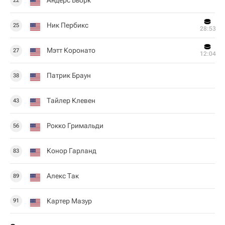
Андерс Бьорк
22
Ник Пербикс
25
28:53
Мэтт Коронато
27
12:04
Патрик Браун
38
Тайлер Клевен
43
Рокко Гримальди
56
Конор Гарланд
83
Алекс Так
89
Картер Мазур
91