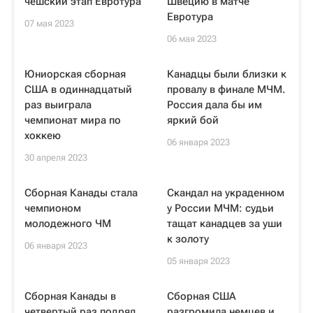
чешский этап Евротура
Швецию в матче
Евротура
07 мая 2023
06 мая 2023
Юниорская сборная
Канадцы были близки к
США в одиннадцатый
провалу в финале МЧМ.
раз выиграла
Россия дала бы им
чемпионат мира по
яркий бой
хоккею
06 января 2023
30 апреля 2023
Сборная Канады стала
Скандал на украденном
чемпионом
у России МЧМ: судьи
молодежного ЧМ
тащат канадцев за уши
к золоту
06 января 2023
05 января 2023
Сборная Канады в
Сборная США
четвертый раз подряд
разгромила немцев и