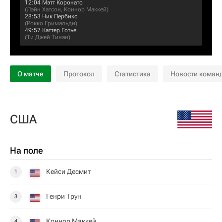
12:04
Мэтт Коронато
(
Лэйн Хатсон
,
Коннор Маккей
)
28:53
Ник Пербикс
(
Рокко Гримальди
)
49:57
Каттер Готье
(
Ти Джей Тинан
)
О матче
Протокол
Статистика
Новости коман
США
На поле
Кейси Десмит
1
Генри Трун
3
Коннор Маккей
4