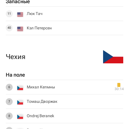
Запасные
Люк Тач
11
Кэл Петерсен
40
Чехия
На поле
Михал Кепмны
6
30:14
Томаш Дворжак
7
Ondrej Beranek
8