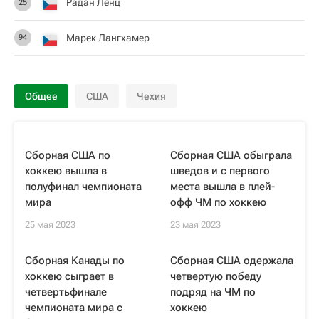
Радан Ленц
25
Марек Лангхамер
94
Общее
США
Чехия
Сборная США по
Сборная США обыграла
хоккею вышла в
шведов и с первого
полуфинал чемпионата
места вышла в плей-
мира
офф ЧМ по хоккею
25 мая 2023
23 мая 2023
Сборная Канады по
Сборная США одержала
хоккею сыграет в
четвертую победу
четвертьфинале
подряд на ЧМ по
чемпионата мира с
хоккею