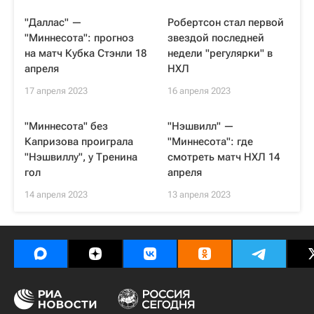
"Даллас" —
Робертсон стал первой
"Миннесота": прогноз
звездой последней
на матч Кубка Стэнли 18
недели "регулярки" в
апреля
НХЛ
17 апреля 2023
16 апреля 2023
"Миннесота" без
"Нэшвилл" —
Капризова проиграла
"Миннесота": где
"Нэшвиллу", у Тренина
смотреть матч НХЛ 14
гол
апреля
14 апреля 2023
13 апреля 2023