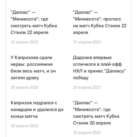
"Даллас" —
"Даллас" —
"Миннесота": где
"Миннесота": прогноз
смотреть матч Кубка
на матч Кубка Стэнли 22
Стэнли 22 апреля
апреля
22 апреля 2023
21 апреля 2023
У Капризова сдали
Дадонов впервые
нервы: россиянина
отличился в плей-офф
били весь матч, и он
НХЛ и принес "Далласу"
затеял драку
победу
20 апреля 2023
20 апреля 2023
Капризов подрался с
"Даллас" —
канадцем и удалился до
"Миннесота": где
конца матча
смотреть матч Кубка
Стэнли 20 апреля
20 апреля 2023
20 апреля 2023