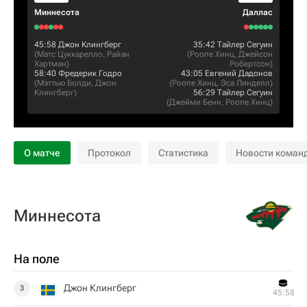
Миннесота
Даллас
45:58
Джон Клингберг
35:42
Тайлер Сегуин
(
Матс Цуккарелло
,
Райан
(
Роопе Хинц
,
Джейсон
Хартман
)
Робертсон
)
58:40
Фредерик Годро
43:05
Евгений Дадонов
(
Мэттью Болди
,
Джон
(
Роопе Хинц
,
Эса Линделл
)
Клингберг
)
56:29
Тайлер Сегуин
(
Джейми Бенн
,
Роопе Хинц
)
О матче
Протокол
Статистика
Новости коман
Миннесота
На поле
Джон Клингберг
3
45:58