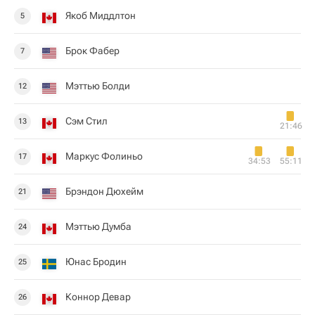
Якоб Миддлтон
5
Брок Фабер
7
Мэттью Болди
12
Сэм Стил
13
21:46
Маркус Фолиньо
17
34:53
55:11
Брэндон Дюхейм
21
Мэттью Думба
24
Юнас Бродин
25
Коннор Девар
26