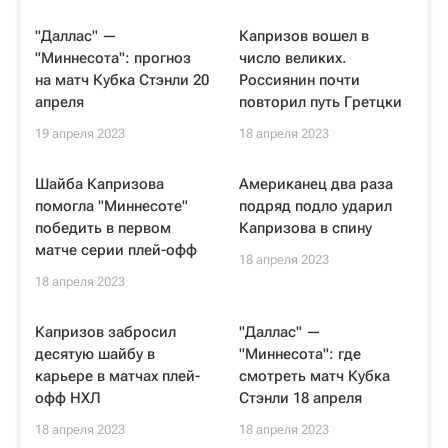
"Даллас" —
Капризов вошел в
"Миннесота": прогноз
число великих.
на матч Кубка Стэнли 20
Россиянин почти
апреля
повторил путь Гретцки
19 апреля 2023
18 апреля 2023
Шайба Капризова
Американец два раза
помогла "Миннесоте"
подряд подло ударил
победить в первом
Капризова в спину
матче серии плей-офф
18 апреля 2023
18 апреля 2023
Капризов забросил
"Даллас" —
десятую шайбу в
"Миннесота": где
карьере в матчах плей-
смотреть матч Кубка
офф НХЛ
Стэнли 18 апреля
18 апреля 2023
18 апреля 2023