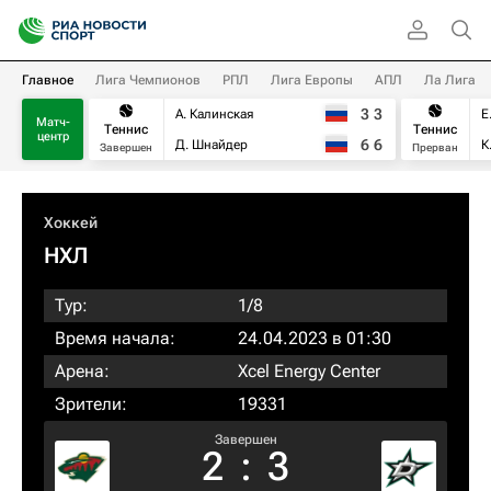
Главное
Лига Чемпионов
РПЛ
Лига Европы
АПЛ
Ла Лига
3
3
А. Калинская
Е
Матч-
Теннис
Теннис
центр
6
6
Д. Шнайдер
К
Завершен
Прерван
Хоккей
НХЛ
Тур:
1/8
Время начала:
24.04.2023 в 01:30
Арена:
Xcel Energy Center
Зрители:
19331
Завершен
2
:
3