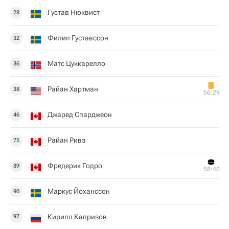
Густав Нюквист
28
Филип Густавссон
32
Матс Цуккарелло
36
Райан Хартман
38
56:29
Джаред Спарджеон
46
Райан Ривз
75
Фредерик Годро
89
58:40
Маркус Йоханссон
90
Кирилл Капризов
97