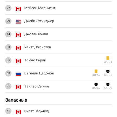
Мэйсон Марчмент
27
Джейк Оттинджер
29
Джоэль Хэнли
44
Уайтт Джонстон
53
Томас Харли
55
38:21
Евгений Дадонов
63
40:57
43:05
Тайлер Сегуин
91
35:42
56:29
Запасные
Скотт Веджвуд
41