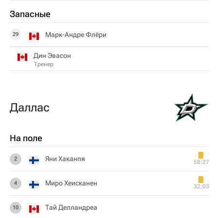
Запасные
Марк-Андре Флёри
29
Дин Эвасон
Тренер
Даллас
На поле
Яни Хаканпя
2
58:27
Миро Хеисканен
4
32:03
Тай Делландреа
10