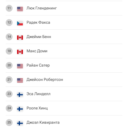
Люк Гленденинг
11
Радек Факса
12
Джейми Бенн
14
Макс Доми
18
Райан Сатер
20
Джейсон Робертсон
21
Эса Линделл
23
Роопе Хинц
24
Джоэл Кивиранта
25