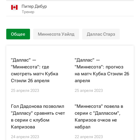
Питер Дебур
Тренер
Общее
Миннесота Уайлд
Даллас Старз
"Даллас" —
"Даллас" —
"Миннесота": где
"Миннесота": прогноз
смотреть матч Кубка
на матч Кубка Стэнли 26
Стэнли 26 апреля
апреля
25 апреля 2023
25 апреля 2023
Гол Дадонова позволил
"Миннесота" повела в
"Далласу" сравнять счет
серии с "Далласом",
в серии с клубом
Капризов очков не
Капризова
набрал
24 апреля 2023
22 апреля 2023