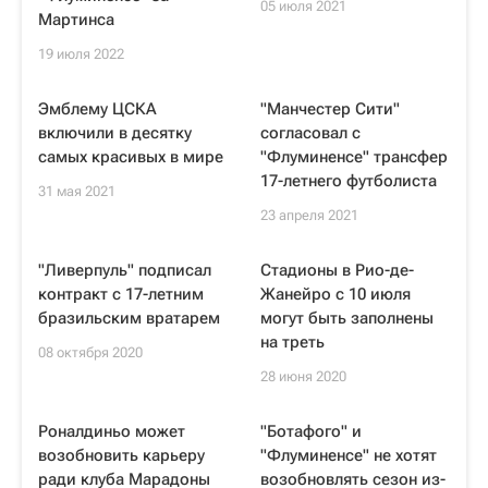
05 июля 2021
Мартинса
19 июля 2022
Эмблему ЦСКА
"Манчестер Сити"
включили в десятку
согласовал с
самых красивых в мире
"Флуминенсе" трансфер
17-летнего футболиста
31 мая 2021
23 апреля 2021
"Ливерпуль" подписал
Стадионы в Рио-де-
контракт с 17-летним
Жанейро c 10 июля
бразильским вратарем
могут быть заполнены
на треть
08 октября 2020
28 июня 2020
Роналдиньо может
"Ботафого" и
возобновить карьеру
"Флуминенсе" не хотят
ради клуба Марадоны
возобновлять сезон из-