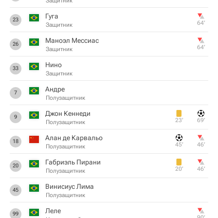
Защитник
Гуга
23
64‎’‎
Защитник
Маноэл Мессиас
26
64‎’‎
Защитник
Нино
33
Защитник
Андре
7
Полузащитник
Джон Кеннеди
9
23‎’‎
69‎’‎
Полузащитник
Алан де Карвальо
18
45‎’‎
46‎’‎
Полузащитник
Габриэль Пирани
20
20‎’‎
46‎’‎
Полузащитник
Винисиус Лима
45
Полузащитник
Леле
99
90‎’‎