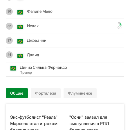
Фелипе Мело
30
Исаак
32
90‎’‎
Джованни
37
Давид
44
Диниз Сильва Фернандо
Тренер
Общее
Форталеза
Флуминенсе
Экс-футболист "Реала"
"Сочи" заявил для
Марсело стал игроком
выступления в РПЛ