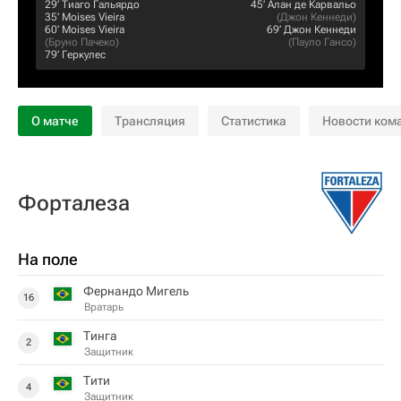
29‎’‎
Тиаго Гальярдо
45‎’‎
Алан де Карвальо
35‎’‎
Moises Vieira
(
Джон Кеннеди
)
60‎’‎
Moises Vieira
69‎’‎
Джон Кеннеди
(
Бруно Пачеко
)
(
Пауло Гансо
)
79‎’‎
Геркулес
О матче
Трансляция
Статистика
Новости ком
Форталеза
На поле
Фернандо Мигель
16
Вратарь
Тинга
2
Защитник
Тити
4
Защитник