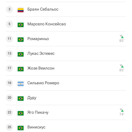
Браян Себальос
3
Марсело Консейсао
5
Ромариньо
11
85‎’‎
Лукас Эстевес
13
Жозе Веилсон
17
85‎’‎
Сильвио Ромеро
18
Дуду
20
Яго Пикачу
22
74‎’‎
Винисиус
25