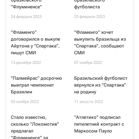
бразильского
бразильского
"Флуминенсе"
футболиста
24 февраля 2023
23 февраля 2023
"Фламенго"
"Фламенго" хочет
договорился о выкупе
выкупить бразильца из
Айртона у "Спартака",
"Спартака", сообщают
пишут СМИ
СМИ
13 декабря 2022
07 ноября 2022
"Палмейрас" досрочно
Бразильский футболист
выиграл чемпионат
вернулся из "Спартака"
Бразилии
на родину
03 ноября 2022
11 августа 2022
Стало известно,
"Атлетико" подписал
сколько "Локомотив"
пятилетний контракт с
предлагал
Маркосом Пауло
"Флуминенсе" за