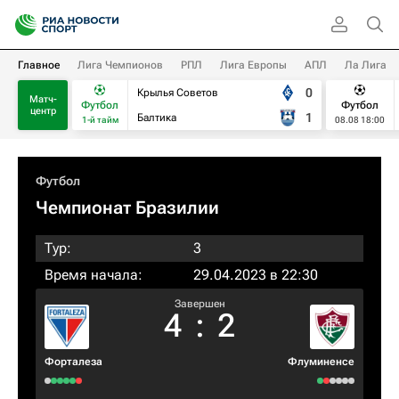
Главное
Лига Чемпионов
РПЛ
Лига Европы
АПЛ
Ла Лига
0
Крылья Советов
Матч-
Футбол
Футбол
центр
1
Балтика
1-й тайм
08.08 18:00
Футбол
Чемпионат Бразилии
Тур:
3
Время начала:
29.04.2023 в 22:30
Завершен
4
:
2
Форталеза
Флуминенсе