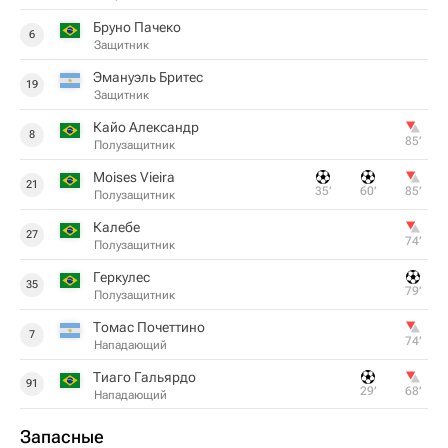
Бруно Пачеко
6
Защитник
Эмануэль Бритес
19
Защитник
Кайо Александр
8
85‎’‎
Полузащитник
Moises Vieira
21
35‎’‎
60‎’‎
85‎’‎
Полузащитник
Калебе
27
74‎’‎
Полузащитник
Геркулес
35
79‎’‎
Полузащитник
Томас Почеттино
7
74‎’‎
Нападающий
Тиаго Гальярдо
91
29‎’‎
68‎’‎
Нападающий
Запасные