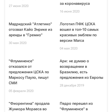
за коронавируса
27 июня 2020
16 июня 2020
Мадридский "Атлетико"
Логотип ПФК ЦСКА
отозвал Кайо Энрике из
вошел в топ-10 самых
аренды в "Гремио"
красивых эмблем по
версии Marca
30 мая 2020
04 мая 2020
"Флуминенсе"
Ари: не думаю о
отказался от
возвращении в
предложения ЦСКА по
Бразилию, есть
Маркосу Пауло, пишут
предложения из Европы
СМИ
28 декабря 2019
05 февраля 2020
"Фиорентина" продала
Педро перешел из
Жуниора Мораеса во
"Флуминенсе" в