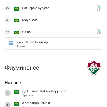
Гильерме Аугусто
29
68‎’‎
Маурисио
30
Саша
88
74‎’‎
Хуан Пабло Войвода
Тренер
Флуминенсе
На поле
Да Сильва Фабио Феррейра
1
Вратарь
Александр Гомеш
5