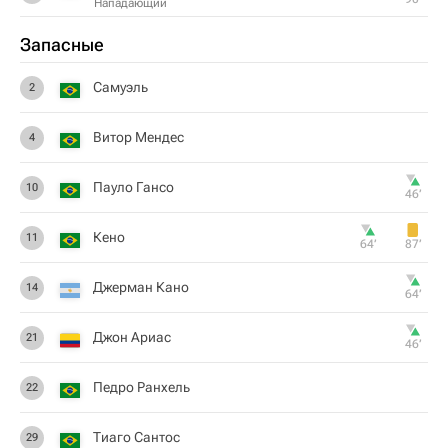
Нападающий
Запасные
Самуэль
2
Витор Мендес
4
Пауло Гансо
10
46‎’‎
Кено
11
64‎’‎
87‎’‎
Джерман Кано
14
64‎’‎
Джон Ариас
21
46‎’‎
Педро Ранхель
22
Тиаго Сантос
29