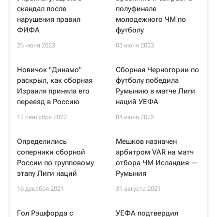
скандал после
полуфинале
нарушения правил
молодежного ЧМ по
ФИФА
футболу
26 июня 2023
03 июня 2023
Новичок "Динамо"
Сборная Черногории по
раскрыл, как сборная
футболу победила
Израиля приняла его
Румынию в матче Лиги
переезд в Россию
наций УЕФА
17 сентября 2022
04 июня 2022
Определились
Мешков назначен
соперники сборной
арбитром VAR на матч
России по групповому
отбора ЧМ Исландия —
этапу Лиги наций
Румыния
16 декабря 2021
31 августа 2021
Гол Рэшфорда с
УЕФА подтвердил