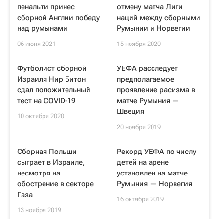
пенальти принес
отмену матча Лиги
сборной Англии победу
наций между сборными
над румынами
Румынии и Норвегии
06 июня 2021
15 ноября 2020
Футболист сборной
УЕФА расследует
Израиля Нир Битон
предполагаемое
сдал положительный
проявление расизма в
тест на COVID-19
матче Румыния —
Швеция
10 октября 2020
20 ноября 2019
Сборная Польши
Рекорд УЕФА по числу
сыграет в Израиле,
детей на арене
несмотря на
установлен на матче
обострение в секторе
Румыния — Норвегия
Газа
16 октября 2019
13 ноября 2019