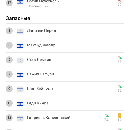
Сагив Йехезкель
17
72‎’‎
Нападающий
Запасные
Даниэль Перетц
1
Махмуд Жабер
3
Став Лемкин
5
77‎’‎
Рамиз Сафури
7
Шон Вейсман
9
62‎’‎
Гади Кинда
11
Гавриэль Каниховский
12
72‎’‎
89‎’‎