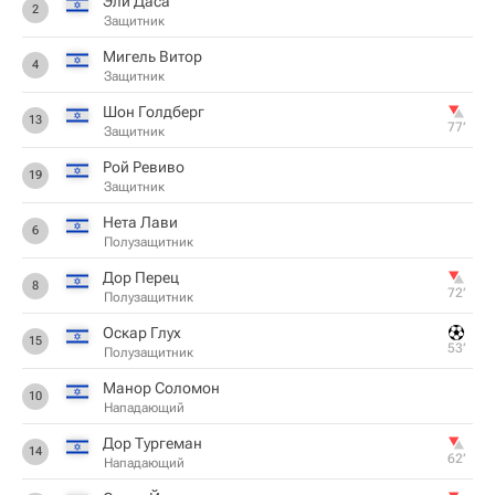
Эли Даса
2
Защитник
Мигель Витор
4
Защитник
Шон Голдберг
13
77‎’‎
Защитник
Рой Ревиво
19
Защитник
Нета Лави
6
Полузащитник
Дор Перец
8
72‎’‎
Полузащитник
Оскар Глух
15
53‎’‎
Полузащитник
Манор Соломон
10
Нападающий
Дор Тургеман
14
62‎’‎
Нападающий