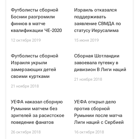
Футболисты сборной
Израиль отказался
Боснии разгромили
поддерживать
финнов в матче
заявление СВМДА по
квалификации ЧЕ-2020
статусу Иерусалима
12 октября 2019
15 июня 2019
Футболисты сборной
Сборная Шотландии
Израиля укрыли
завоевала путевку в
замерзающих детей
дивизион В Лиги наций
своими куртками
21 ноября 2018
21 ноября 2018
УЕФА наказал сборную
УЕФА открыл дело
Румынии матчем без
против сборной
зрителей за расистское
Румынии после матча
поведение фанатов
Лиги наций с Сербией
26 октября 2018
16 октября 2018