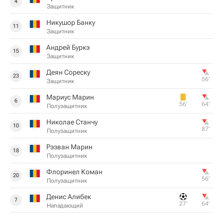
4
Защитник
Никушор Банку
11
Защитник
Андрей Буркэ
15
Защитник
Деян Сореску
23
56‎’‎
Защитник
Мариус Марин
6
56‎’‎
64‎’‎
Полузащитник
Николае Станчу
10
87‎’‎
Полузащитник
Рэзван Марин
18
Полузащитник
Флоринел Коман
20
56‎’‎
Полузащитник
Денис Алибек
7
27‎’‎
64‎’‎
Нападающий