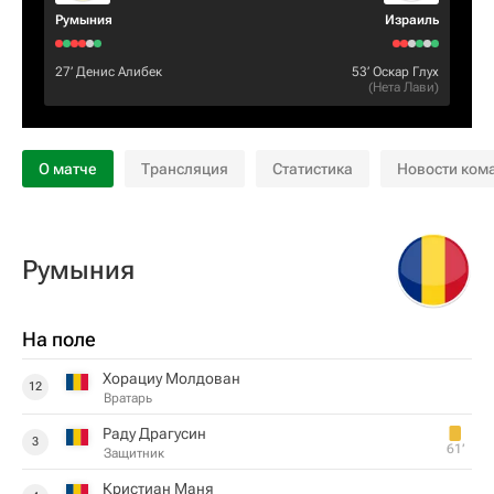
Румыния
Израиль
27‎’‎
Денис Алибек
53‎’‎
Оскар Глух
(
Нета Лави
)
О матче
Трансляция
Статистика
Новости ком
Румыния
На поле
Хорациу Молдован
12
Вратарь
Раду Драгусин
3
61‎’‎
Защитник
Кристиан Маня