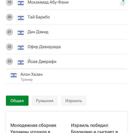
Мохаммад Абу-Фани
16
72‎’‎
Тай Барибо
20
Дин Дэвид
21
Офир Давидзада
22
Йоав Джерафи
23
Алон Хазан
Тренер
Общее
Румыния
Израиль
Молодежная сборная
Израиль победил
Украины угодила в
Бразилию и сыграет в