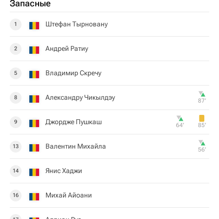
Запасные
Штефан Тырновану
1
Андрей Ратиу
2
Владимир Скречу
5
Александру Чикылдэу
8
87‎’‎
Джордже Пушкаш
9
64‎’‎
85‎’‎
Валентин Михайла
13
56‎’‎
Янис Хаджи
14
Михай Айоани
16