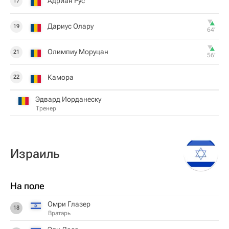
Адриан Рус
17
Дариус Олару
19
64‎’‎
Олимпиу Моруцан
21
56‎’‎
Камора
22
Эдвард Иорданеску
Тренер
Израиль
На поле
Омри Глазер
18
Вратарь