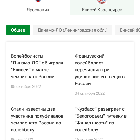
Ярославич
Енисей Красноярск
Общее
Динамо-ЛО (Ленинградская обл.)
Енисей (
Волейболисты
Французский
"Динамо-ЛО" обыграли
волейболист
"Енисей" в матче
перечислил три
чемпионата России
удивившие его вещи в
России
05 октября 2022
04 октября 2022
Стали известны два
"Кузбасс" разыграет с
участника полуфиналов
"Белогорьем" путевку в
чемпионата России по
"Финал шести" по
волейболу
волейболу
06 мая 2022
16 апреля 2022