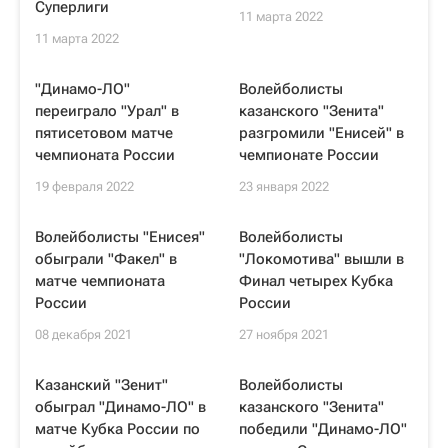
Суперлиги
11 марта 2022
11 марта 2022
"Динамо-ЛО"
Волейболисты
переиграло "Урал" в
казанского "Зенита"
пятисетовом матче
разгромили "Енисей" в
чемпионата России
чемпионате России
19 февраля 2022
23 января 2022
Волейболисты "Енисея"
Волейболисты
обыграли "Факел" в
"Локомотива" вышли в
матче чемпионата
Финал четырех Кубка
России
России
08 декабря 2021
27 ноября 2021
Казанский "Зенит"
Волейболисты
обыграл "Динамо-ЛО" в
казанского "Зенита"
матче Кубка России по
победили "Динамо-ЛО"