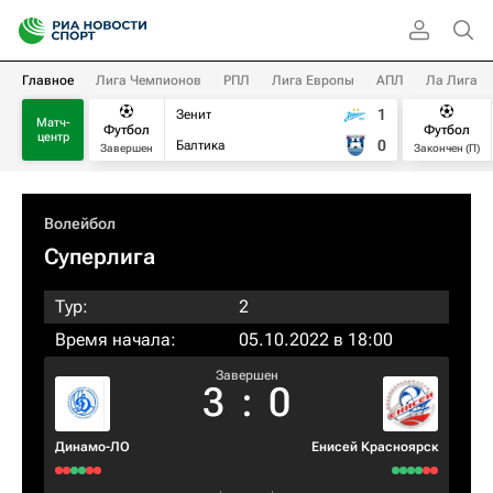
Главное
Лига Чемпионов
РПЛ
Лига Европы
АПЛ
Ла Лига
1
Зенит
Матч-
Футбол
Футбол
центр
0
Балтика
Завершен
Закончен (П)
Волейбол
Суперлига
Тур:
2
Время начала:
05.10.2022 в 18:00
Завершен
3
:
0
Динамо-ЛО
Енисей Красноярск