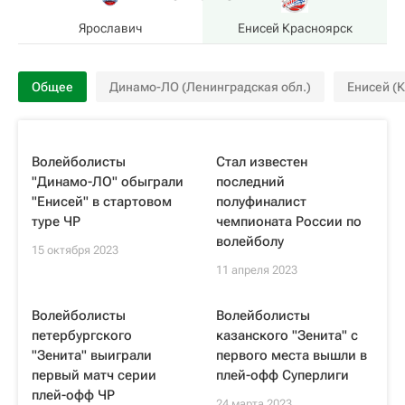
Ярославич
Енисей Красноярск
Общее
Динамо-ЛО (Ленинградская обл.)
Енисей (
Волейболисты
Стал известен
"Динамо-ЛО" обыграли
последний
"Енисей" в стартовом
полуфиналист
туре ЧР
чемпионата России по
волейболу
15 октября 2023
11 апреля 2023
Волейболисты
Волейболисты
петербургского
казанского "Зенита" с
"Зенита" выиграли
первого места вышли в
первый матч серии
плей-офф Суперлиги
плей-офф ЧР
24 марта 2023