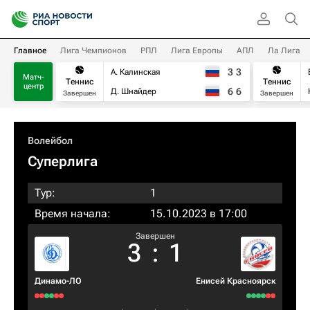
Главное
Лига Чемпионов
РПЛ
Лига Европы
АПЛ
Ла Лига
3
3
А. Калинская
Матч-
Теннис
Теннис
центр
6
6
Д. Шнайдер
Завершен
Завершен
Волейбол
Суперлига
Тур:
1
Время начала:
15.10.2023 в 17:00
Завершен
3
:
1
Динамо-ЛО
Енисей Красноярск