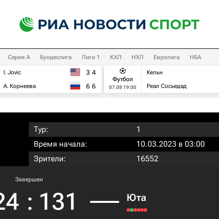
Серия А
Бундеслига
Лига 1
КХЛ
НХЛ
Евролига
НБА
3
4
I. Jovic
Кельн
Футбол
6
6
А. Корнеева
Реал Сосьедад
07.08 19:00
Тур:
1
Время начала:
10.03.2023 в 03:00
Зрители:
16552
Завершен
24
:
131
Юта