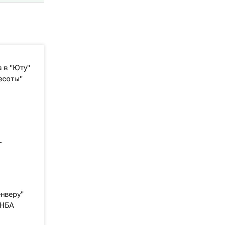
 в "Юту"
есоты"
-
нверу"
 НБА