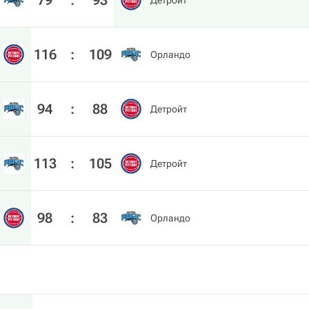
79
:
93
Детройт
116
:
109
Орландо
94
:
88
Детройт
113
:
105
Детройт
98
:
83
Орландо