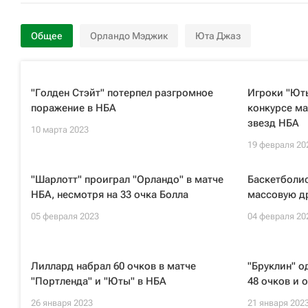
Общее
Орландо Мэджик
Юта Джаз
"Голден Стэйт" потерпел разгромное
Игроки "Ют
поражение в НБА
конкурсе ма
звезд НБА
10 марта 2023
19 февраля 20
"Шарлотт" проиграл "Орландо" в матче
Баскетболи
НБА, несмотря на 33 очка Болла
массовую др
05 февраля 2023
04 февраля 20
Лиллард набрал 60 очков в матче
"Бруклин" о
"Портленда" и "Юты" в НБА
48 очков и 
26 января 2023
21 января 202