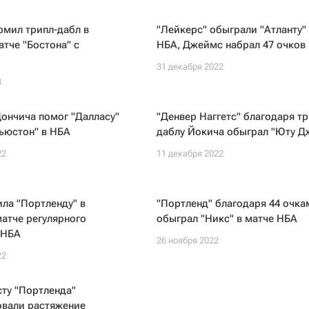
рмил трипл-дабл в
"Лейкерс" обыграли "Атланту"
тче "Бостона" с
НБА, Джеймс набрал 47 очков
31 декабря 2022
3
ончича помог "Далласу"
"Денвер Наггетс" благодаря тр
ьюстон" в НБА
даблу Йокича обыграл "Юту Д
22
11 декабря 2022
ила "Портленду" в
"Портленд" благодаря 44 очка
атче регулярного
обыграл "Никс" в матче НБА
 НБА
26 ноября 2022
22
ту "Портленда"
овали растяжение