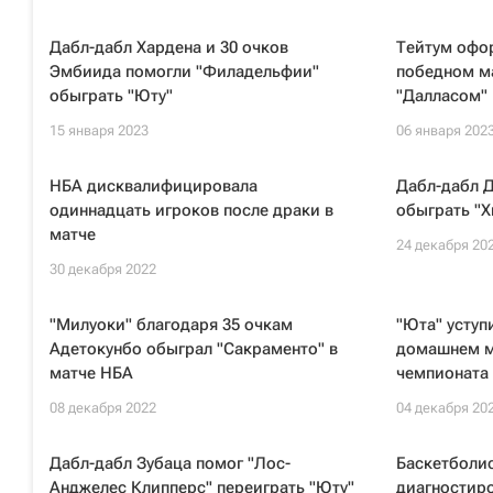
Дабл-дабл Хардена и 30 очков
Тейтум офо
Эмбиида помогли "Филадельфии"
победном ма
обыграть "Юту"
"Далласом"
15 января 2023
06 января 202
НБА дисквалифицировала
Дабл-дабл Д
одиннадцать игроков после драки в
обыграть "Х
матче
24 декабря 20
30 декабря 2022
"Милуоки" благодаря 35 очкам
"Юта" уступ
Адетокунбо обыграл "Сакраменто" в
домашнем м
матче НБА
чемпионата
08 декабря 2022
04 декабря 20
Дабл-дабл Зубаца помог "Лос-
Баскетболис
Анджелес Клипперс" переиграть "Юту"
диагностир