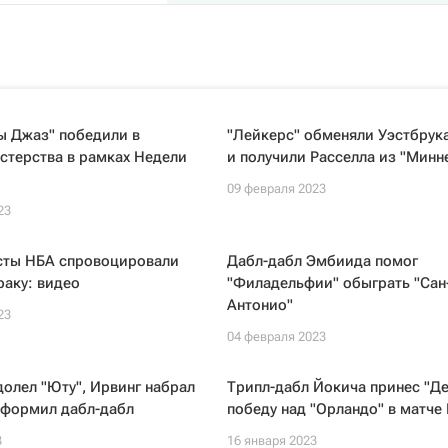
ы Джаз" победили в
"Лейкерс" обменяли Уэстбрука
стерства в рамках Недели
и получили Расселла из "Минн
09 февраля 2023
23
сты НБА спровоцировали
Дабл-дабл Эмбиида помог
аку: видео
"Филадельфии" обыграть "Сан
Антонио"
23
04 февраля 2023
долел "Юту", Ирвинг набрал
Трипл-дабл Йокича принес "Де
оформил дабл-дабл
победу над "Орландо" в матче
3
16 января 2023