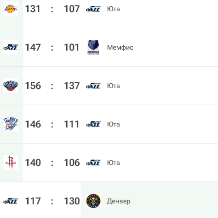
131
:
107
Юта
147
:
101
Мемфис
156
:
137
Юта
146
:
111
Юта
140
:
106
Юта
117
:
130
Денвер