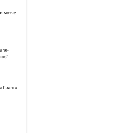
 в матче
ипл-
жаз"
м Гранта