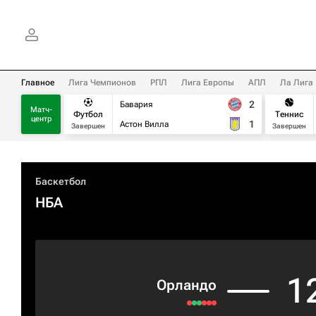
Главное
Лига Чемпионов
РПЛ
Лига Европы
АПЛ
Ла Лига
2
Бавария
Матч-
Футбол
Теннис
центр
1
Астон Вилла
Завершен
Завершен
Баскетбол
НБА
1
Орландо