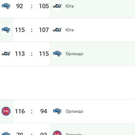
92
:
105
Юта
115
:
107
Юта
113
:
115
Орландо
116
:
94
Орландо