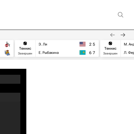
2
5
Э. Ли
М. Ан
Теннис
Теннис
6
7
Е. Рыбакина
Л. Фе
Завершен
Завершен