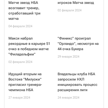
Матче звезд НБА
игроков Матча звезд
возглавит тренер,
02 февраля 2024
отработавший три
матча
04 февраля 2024
Макси набрал
"Финикс" проиграл
рекордные в карьере 51
"Орландо", несмотря на
очко в победном матче
44 очка Букера
"Филадельфии"
29 января 2024
02 февраля 2024
Идущий вторым на
Владельцы клуба НБА
Востоке "Милуоки"
запросили НХЛ
пригласил тренера-
инициировать процесс
чемпиона НБА
расширения лиги
27 января 2024
24 января 2024