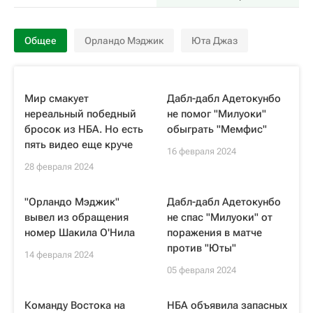
Общее
Орландо Мэджик
Юта Джаз
Мир смакует
Дабл-дабл Адетокунбо
нереальный победный
не помог "Милуоки"
бросок из НБА. Но есть
обыграть "Мемфис"
пять видео еще круче
16 февраля 2024
28 февраля 2024
"Орландо Мэджик"
Дабл-дабл Адетокунбо
вывел из обращения
не спас "Милуоки" от
номер Шакила О'Нила
поражения в матче
против "Юты"
14 февраля 2024
05 февраля 2024
Команду Востока на
НБА объявила запасных