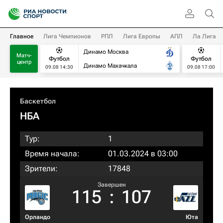
Главное
Лига Чемпионов
РПЛ
Лига Европы
АПЛ
Ла Лига
Динамо Москва
Матч-
Футбол
Футбол
центр
Динамо Махачкала
09.08 14:30
09.08 17:00
Баскетбол
НБА
Тур:
1
Время начала:
01.03.2024 в 03:00
Зрители:
17848
Завершен
115
:
107
Орландо
Юта