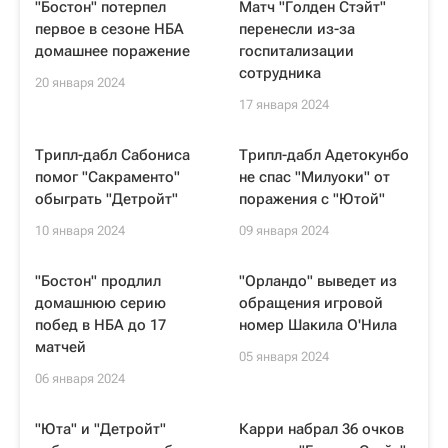
"Бостон" потерпел
Матч "Голден Стэйт"
первое в сезоне НБА
перенесли из-за
домашнее поражение
госпитализации
сотрудника
20 января 2024
17 января 2024
Трипл-дабл Сабониса
Трипл-дабл Адетокунбо
помог "Сакраменто"
не спас "Милуоки" от
обыграть "Детройт"
поражения с "Ютой"
10 января 2024
09 января 2024
"Бостон" продлил
"Орландо" выведет из
домашнюю серию
обращения игровой
побед в НБА до 17
номер Шакила О'Нила
матчей
05 января 2024
06 января 2024
"Юта" и "Детройт"
Карри набрал 36 очков