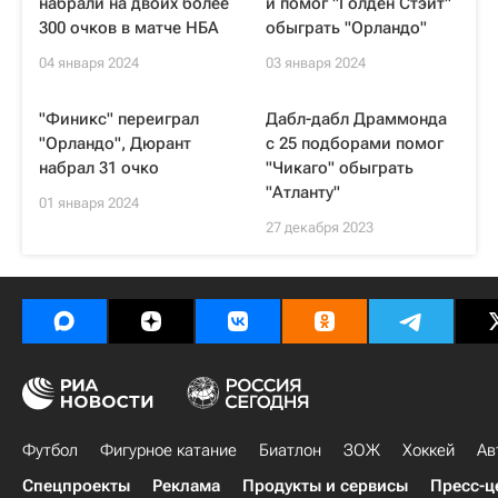
набрали на двоих более
и помог "Голден Стэйт"
300 очков в матче НБА
обыграть "Орландо"
04 января 2024
03 января 2024
"Финикс" переиграл
Дабл-дабл Драммонда
"Орландо", Дюрант
с 25 подборами помог
набрал 31 очко
"Чикаго" обыграть
"Атланту"
01 января 2024
27 декабря 2023
Футбол
Фигурное катание
Биатлон
ЗОЖ
Хоккей
Ав
Спецпроекты
Реклама
Продукты и сервисы
Пресс-ц